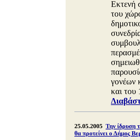
Εκτενή 
του χώρ
δημοτικο
συνεδρί
συμβουλ
περασμέ
σημειωθε
παρουσί
γονέων 
και του
Διαβάστ
25.05.2005
Την ίδρυση 
θα προτείνει ο Δήμος Βε