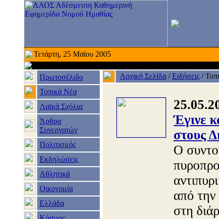
Τετάρτη, 25 Μαϊου 2005
Αρχική Σελίδα
/
Ειδήσεις
/
Τοπ
Πρωτοσέλιδο
Τοπικά Νέα
25.05.2
Λαϊκά Σχόλια
Έγινε κ
Άρθρα
Συνεργατών
στους Δ
Πολιτισμός
Ο συντο
Εκδηλώσεις
πυροπρο
Αθλητικά
αντιπυρ
Οικονομία
από την
Ελλάδα
στη διά
Κόσμος