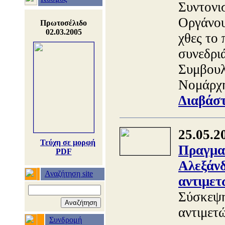
Συντονι
Οργάνου
Πρωτοσέλιδο
02.03.2005
χθες το
συνεδρι
Συμβουλ
Νομάρχη
Διαβάστ
25.05.2
Τεύχη σε μορφή
Πραγμα
PDF
Αλεξάνδ
Αναζήτηση site
αντιμετ
Σύσκεψη
αντιμετ
Συνδρομή