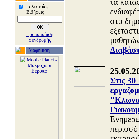
τα κατα
Τελευταίες
ενδιαφέ
Ειδήσεις
στο δημα
εξεταστ
Τροποποίηση
μαθητών
συνδρομής
Διαβάστ
Διαφήμιση
25.05.2
Στις 30
εργαζομ
"Κλωνατ
Γιακου
Ενημερω
περισσό
εκπροσώ