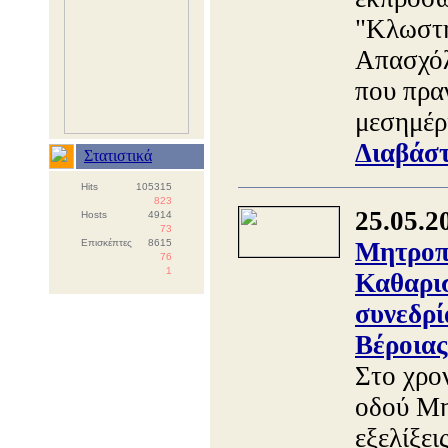
"Κλωστή
Απασχόλ
που πρα
μεσημέρ
Διαβάστ
Στατιστικά
Hits
105315
823
25.05.2
Hosts
4914
73
Επισκέπτες
8615
Μητροπό
76
1
Καθαρισ
συνεδρί
Βέροιας
Στο χρο
οδού Μη
εξελίξει