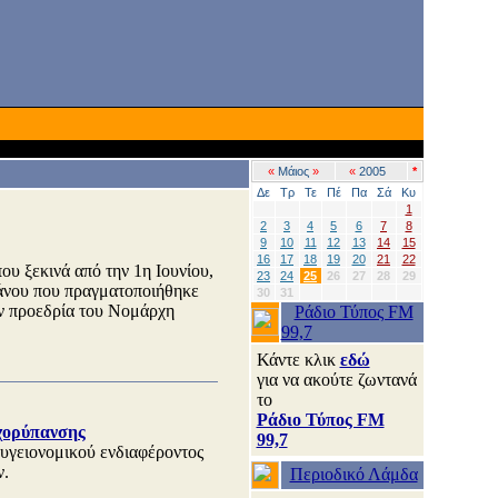
«
Μάιος
»
«
2005
*
Δε
Τρ
Τε
Πέ
Πα
Σά
Κυ
1
2
3
4
5
6
7
8
9
10
11
12
13
14
15
16
17
18
19
20
21
22
ου ξεκινά από την 1η Ιουνίου,
23
24
25
26
27
28
29
άνου που πραγματοποιήθηκε
30
31
ν προεδρία του Νομάρχη
Ράδιο Τύπος FM
99,7
Κάντε κλικ
εδώ
για να ακούτε ζωντανά
το
Ράδιο Τύπος FM
χορύπανσης
99,7
 υγειονομικού ενδιαφέροντος
ν.
Περιοδικό Λάμδα