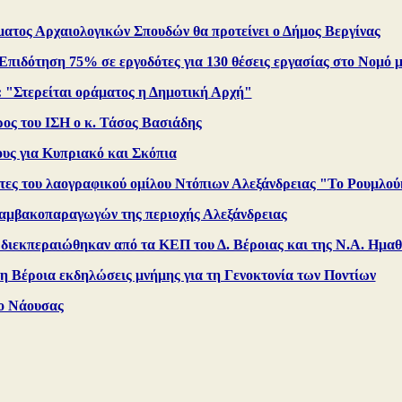
ματος Αρχαιολογικών Σπουδών θα προτείνει ο Δήμος Βεργίνας
Επιδότηση 75% σε εργοδότες για 130 θέσεις εργασίας στο Νομό 
: "Στερείται οράματος η Δημοτική Αρχή"
ρος του ΙΣΗ ο κ. Τάσος Βασιάδης
υς για Κυπριακό και Σκόπια
τες του λαογραφικού ομίλου Ντόπιων Αλεξάνδρειας "Το Ρουμλού
αμβακοπαραγωγών της περιοχής Αλεξάνδρειας
ς διεκπεραιώθηκαν από τα ΚΕΠ του Δ. Βέροιας και της Ν.Α. Ημαθ
η Βέροια εκδηλώσεις μνήμης για τη Γενοκτονία των Ποντίων
ο Νάουσας