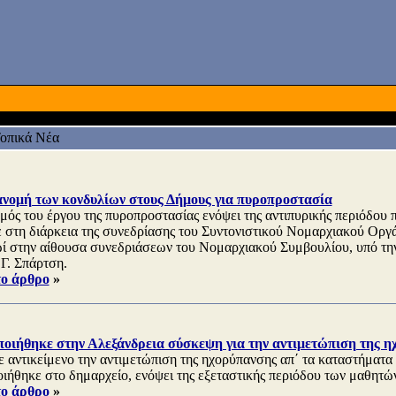
οπικά Νέα
ανομή των κονδυλίων στους Δήμους για πυροπροστασία
μός του έργου της πυροπροστασίας ενόψει της αντιπυρικής περιόδου π
 στη διάρκεια της συνεδρίασης του Συντονιστικού Νομαρχιακού Οργ
ωί στην αίθουσα συνεδριάσεων του Νομαρχιακού Συμβουλίου, υπό τη
 Γ. Σπάρτση.
το άρθρο
»
οιήθηκε στην Αλεξάνδρεια σύσκεψη για την αντιμετώπιση της η
 αντικείμενο την αντιμετώπιση της ηχορύπανσης απ΄ τα καταστήματα
ιήθηκε στο δημαρχείο, ενόψει της εξεταστικής περιόδου των μαθητώ
το άρθρο
»