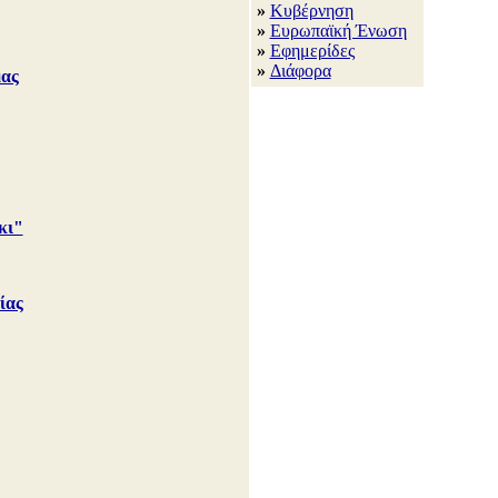
»
Κυβέρνηση
»
Ευρωπαϊκή Ένωση
»
Εφημερίδες
»
Διάφορα
μας
κι"
ίας