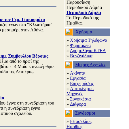
Παρουσίαση
Περιοδικού Λάμδα
Περιοδικό Λάμδα
Το Περιοδικό της
ε τον Γερ. Γιακουμάτο
Ημαθίας
γαζομένων στα "Κλωστήρια"
ο μεσημέρι στην Αθήνα.
Χρήσιμα
»
Χρήσιμα Τηλέφωνα
»
Φαρμακεία
»
Δρομολόγια ΚΤΕΛ
»
Βενζινάδικα
ημ. Συμβουλίου Βέροιας
θέμα από το πρωί της
Μικρές Αγγελίες
ββάτου 14 Μαΐου, αναφέρθηκε
ράδυ της Δευτέρας.
»
Ακίνητα
»
Εργασία
»
Επιχειρήσεις
»
Αυτοκίνητα -
Μηχανές
ίο
»
Συνοικέσια
ου έγινε στη συνεδρίαση του
»
Διάφορα
ι η συνεδρίαση έγινε
Σύνδεσμοι
οτικού σχολείου.
»
Ιστοσελίδες
Ημαθίας