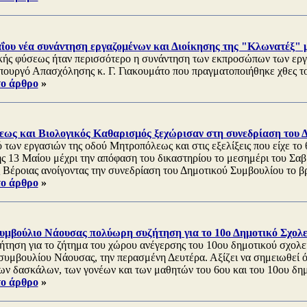
αΐου νέα συνάντηση εργαζομένων και Διοίκησης της "Κλωνατέξ" μ
ής φύσεως ήταν περισσότερο η συνάντηση των εκπροσώπων των ερ
πουργό Απασχόλησης κ. Γ. Γιακουμάτο που πραγματοποιήθηκε χθες τ
το άρθρο
»
ως και Βιολογικός Καθαρισμός ξεχώρισαν στη συνεδρίαση του Δ
 των εργασιών της οδού Μητροπόλεως και στις εξελίξεις που είχε το 
 13 Μαίου μέχρι την απόφαση του δικαστηρίου το μεσημέρι του Σα
 Βέροιας ανοίγοντας την συνεδρίαση του Δημοτικού Συμβουλίου το β
το άρθρο
»
Συμβούλιο Νάουσας πολύωρη συζήτηση για το 10ο Δημοτικό Σχολε
ήτηση για το ζήτημα του χώρου ανέγερσης του 10ου δημοτικού σχολεί
συμβουλίου Νάουσας, την περασμένη Δευτέρα. Αξίζει να σημειωθεί ότ
ων δασκάλων, των γονέων και των μαθητών του 6ου και του 10ου δημ
το άρθρο
»