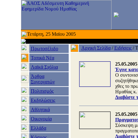
Τετάρτη, 25 Μαϊου 2005
Αρχική Σελίδα
/
Ειδήσεις
/
Τ
Πρωτοσέλιδο
Τοπικά Νέα
25.05.2005
Λαϊκά Σχόλια
Έγινε κατ
Ο συντονισ
Άρθρα
συζητήθηκε
Συνεργατών
χθες το πρ
Πολιτισμός
Ημαθίας κ.
Διαβάστε 
Εκδηλώσεις
Αθλητικά
25.05.2005
Οικονομία
Πραγματοπ
Σύσκεψη με
Ελλάδα
πραγματοπο
Διαβάστε 
Κόσμος