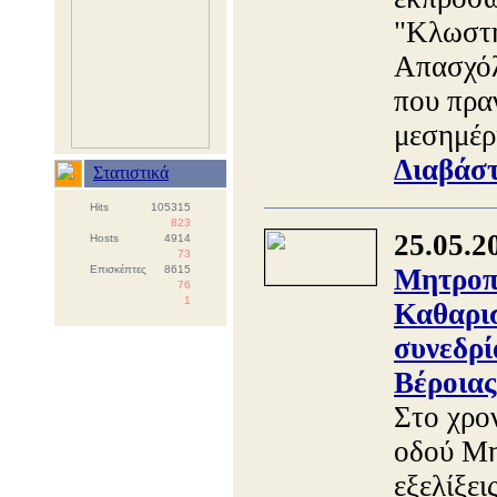
"Κλωστή
Απασχόλ
που πρα
μεσημέρ
Διαβάστ
Στατιστικά
Hits
105315
823
25.05.2
Hosts
4914
73
Επισκέπτες
8615
Μητροπό
76
1
Καθαρισ
συνεδρί
Βέροιας
Στο χρο
οδού Μη
εξελίξει