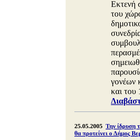
Εκτενή 
του χώρ
δημοτικο
συνεδρί
συμβουλ
περασμέ
σημειωθε
παρουσί
γονέων 
και του
Διαβάστ
25.05.2005
Την ίδρυση 
θα προτείνει ο Δήμος Βε