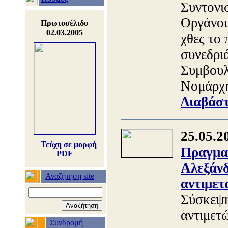
Συντονι
Οργάνου
Πρωτοσέλιδο
02.03.2005
χθες το
συνεδρι
Συμβουλ
Νομάρχη
Διαβάστ
25.05.2
Τεύχη σε μορφή
Πραγμα
PDF
Αλεξάνδ
Αναζήτηση site
αντιμετ
Σύσκεψη
αντιμετ
Συνδρομή