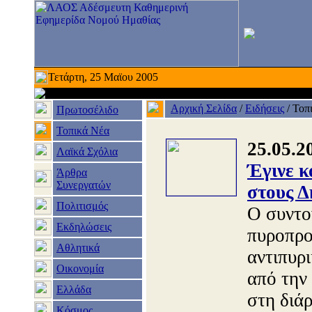
Τετάρτη, 25 Μαϊου 2005
Αρχική Σελίδα
/
Ειδήσεις
/
Τοπ
Πρωτοσέλιδο
Τοπικά Νέα
25.05.2
Λαϊκά Σχόλια
Έγινε κ
Άρθρα
Συνεργατών
στους Δ
Πολιτισμός
Ο συντο
Εκδηλώσεις
πυροπρο
Αθλητικά
αντιπυρ
Οικονομία
από την
Ελλάδα
στη διά
Κόσμος