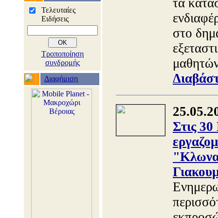
τα κατα
Τελευταίες
ενδιαφέ
Ειδήσεις
στο δημα
εξεταστ
Τροποποίηση
μαθητών
συνδρομής
Διαβάστ
Διαφήμιση
25.05.2
Στις 30
εργαζομ
"Κλωνατ
Γιακου
Ενημερω
περισσό
εκπροσώ