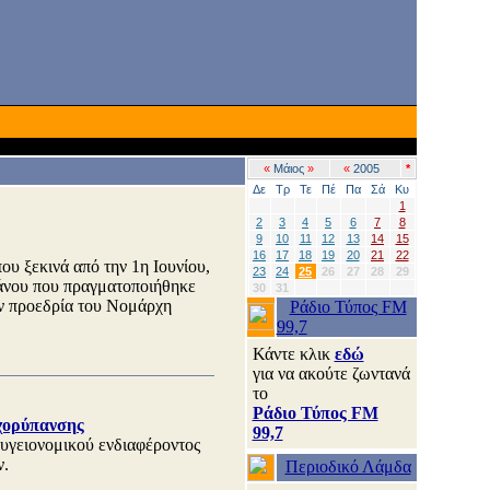
«
Μάιος
»
«
2005
*
Δε
Τρ
Τε
Πέ
Πα
Σά
Κυ
1
2
3
4
5
6
7
8
9
10
11
12
13
14
15
16
17
18
19
20
21
22
ου ξεκινά από την 1η Ιουνίου,
23
24
25
26
27
28
29
άνου που πραγματοποιήθηκε
30
31
ν προεδρία του Νομάρχη
Ράδιο Τύπος FM
99,7
Κάντε κλικ
εδώ
για να ακούτε ζωντανά
το
Ράδιο Τύπος FM
χορύπανσης
99,7
 υγειονομικού ενδιαφέροντος
ν.
Περιοδικό Λάμδα