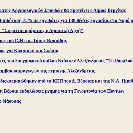
ματος Αρχαιολογικών Σπουδών θα προτείνει ο Δήμος Βεργίνας
Επιδότηση 75% σε εργοδότες για 130 θέσεις εργασίας στο Νομό 
: "Στερείται οράματος η Δημοτική Αρχή"
ρος του ΙΣΗ ο κ. Τάσος Βασιάδης
υς για Κυπριακό και Σκόπια
τες του λαογραφικού ομίλου Ντόπιων Αλεξάνδρειας "Το Ρουμλού
αμβακοπαραγωγών της περιοχής Αλεξάνδρειας
ς διεκπεραιώθηκαν από τα ΚΕΠ του Δ. Βέροιας και της Ν.Α. Ημαθ
η Βέροια εκδηλώσεις μνήμης για τη Γενοκτονία των Ποντίων
ο Νάουσας