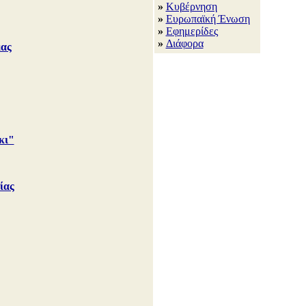
»
Κυβέρνηση
»
Ευρωπαϊκή Ένωση
»
Εφημερίδες
»
Διάφορα
μας
κι"
ίας