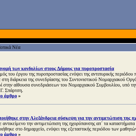
οπικά Νέα
ανομή των κονδυλίων στους Δήμους για πυροπροστασία
μός του έργου της πυροπροστασίας ενόψει της αντιπυρικής περιόδου π
 στη διάρκεια της συνεδρίασης του Συντονιστικού Νομαρχιακού Οργ
ωί στην αίθουσα συνεδριάσεων του Νομαρχιακού Συμβουλίου, υπό τη
 Γ. Σπάρτση.
το άρθρο
»
οιήθηκε στην Αλεξάνδρεια σύσκεψη για την αντιμετώπιση της η
 αντικείμενο την αντιμετώπιση της ηχορύπανσης απ΄ τα καταστήματα
ιήθηκε στο δημαρχείο, ενόψει της εξεταστικής περιόδου των μαθητώ
το άρθρο
»