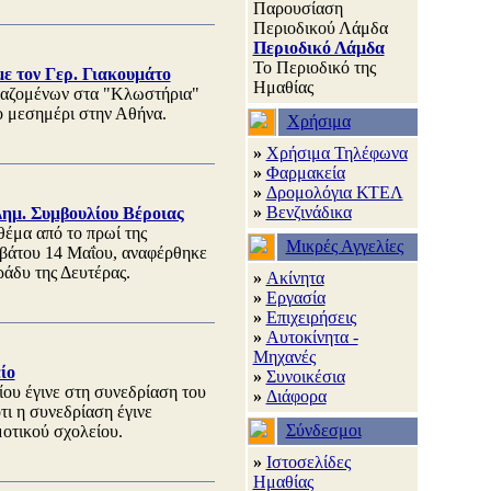
Παρουσίαση
Περιοδικού Λάμδα
Περιοδικό Λάμδα
Το Περιοδικό της
ε τον Γερ. Γιακουμάτο
Ημαθίας
γαζομένων στα "Κλωστήρια"
ο μεσημέρι στην Αθήνα.
Χρήσιμα
»
Χρήσιμα Τηλέφωνα
»
Φαρμακεία
»
Δρομολόγια ΚΤΕΛ
»
Βενζινάδικα
ημ. Συμβουλίου Βέροιας
θέμα από το πρωί της
Μικρές Αγγελίες
ββάτου 14 Μαΐου, αναφέρθηκε
ράδυ της Δευτέρας.
»
Ακίνητα
»
Εργασία
»
Επιχειρήσεις
»
Αυτοκίνητα -
Μηχανές
ίο
»
Συνοικέσια
ου έγινε στη συνεδρίαση του
»
Διάφορα
ι η συνεδρίαση έγινε
Σύνδεσμοι
οτικού σχολείου.
»
Ιστοσελίδες
Ημαθίας