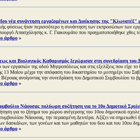
αΐου νέα συνάντηση εργαζομένων και Διοίκησης της "Κλωνατέξ" μ
ής φύσεως ήταν περισσότερο η συνάντηση των εκπροσώπων των ερ
πουργό Απασχόλησης κ. Γ. Γιακουμάτο που πραγματοποιήθηκε χθες τ
το άρθρο
»
ως και Βιολογικός Καθαρισμός ξεχώρισαν στη συνεδρίαση του Δ
 των εργασιών της οδού Μητροπόλεως και στις εξελίξεις που είχε το 
 13 Μαίου μέχρι την απόφαση του δικαστηρίου το μεσημέρι του Σα
 Βέροιας ανοίγοντας την συνεδρίαση του Δημοτικού Συμβουλίου το β
το άρθρο
»
Συμβούλιο Νάουσας πολύωρη συζήτηση για το 10ο Δημοτικό Σχολε
ήτηση για το ζήτημα του χώρου ανέγερσης του 10ου δημοτικού σχολεί
συμβουλίου Νάουσας, την περασμένη Δευτέρα. Αξίζει να σημειωθεί ότ
ων δασκάλων, των γονέων και των μαθητών του 6ου και του 10ου δημ
το άρθρο
»