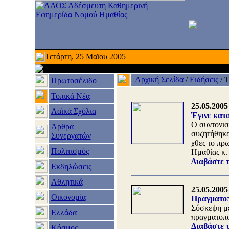
Τετάρτη, 25 Μαϊου 2005
Αρχική Σελίδα
/
Ειδήσεις
/
Τ
Πρωτοσέλιδο
Τοπικά Νέα
25.05.2005
Λαϊκά Σχόλια
Έγινε κατ
Ο συντονισ
Άρθρα
συζητήθηκε
Συνεργατών
χθες το πρ
Πολιτισμός
Ημαθίας κ.
Διαβάστε 
Εκδηλώσεις
Αθλητικά
25.05.2005
Οικονομία
Πραγματοπ
Σύσκεψη με
Ελλάδα
πραγματοπο
Διαβάστε 
Κόσμος