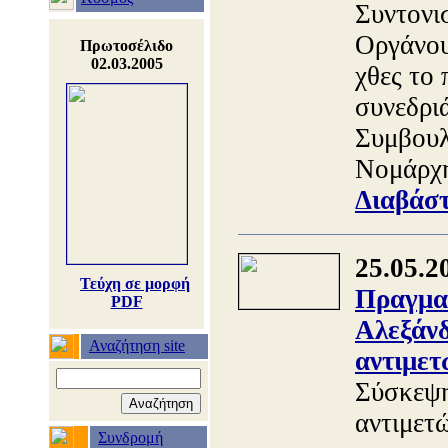
Συντονι
Οργάνου
Πρωτοσέλιδο
02.03.2005
χθες το
συνεδρι
Συμβουλ
Νομάρχη
Διαβάστ
25.05.2
Τεύχη σε μορφή
Πραγμα
PDF
Αλεξάνδ
Αναζήτηση site
αντιμετ
Σύσκεψη
αντιμετ
Συνδρομή