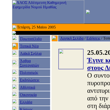
Τετάρτη, 25 Μαϊου 2005
Αρχική Σελίδα
/
Ειδήσεις
/
Τοπ
Πρωτοσέλιδο
Τοπικά Νέα
25.05.2
Λαϊκά Σχόλια
Έγινε κ
Άρθρα
Συνεργατών
στους Δ
Πολιτισμός
Ο συντο
Εκδηλώσεις
πυροπρο
Αθλητικά
αντιπυρ
Οικονομία
από την
Ελλάδα
στη διά
Κόσμος