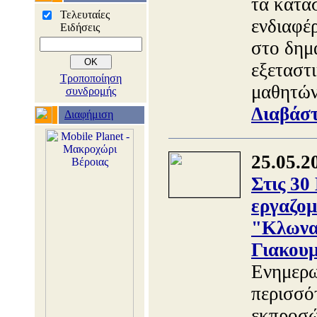
τα κατα
Τελευταίες
ενδιαφέ
Ειδήσεις
στο δημα
εξεταστ
Τροποποίηση
μαθητών
συνδρομής
Διαβάστ
Διαφήμιση
25.05.2
Στις 30
εργαζομ
"Κλωνατ
Γιακου
Ενημερω
περισσό
εκπροσώ