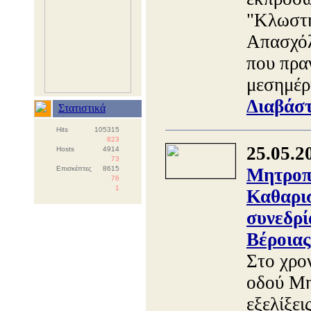
"Κλωστή
Απασχόλ
που πρα
μεσημέρ
Διαβάστ
Στατιστικά
Hits
105315
823
25.05.2
Hosts
4914
73
Επισκέπτες
8615
Μητροπό
76
1
Καθαρισ
συνεδρί
Βέροιας
Στο χρο
οδού Μη
εξελίξει