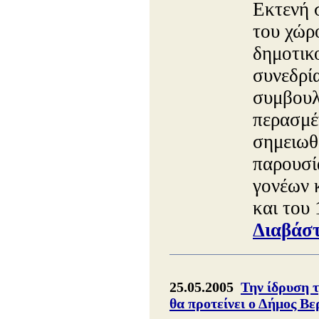
Εκτενή 
του χώρ
δημοτικο
συνεδρί
συμβουλ
περασμέ
σημειωθε
παρουσί
γονέων 
και του
Διαβάστ
25.05.2005
Την ίδρυση 
θα προτείνει ο Δήμος Βε