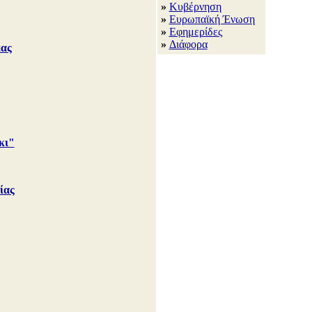
»
Κυβέρνηση
»
Ευρωπαϊκή Ένωση
»
Εφημερίδες
»
Διάφορα
μας
κι"
ίας