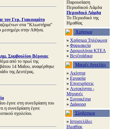
Παρουσίαση
Περιοδικού Λάμδα
Περιοδικό Λάμδα
Το Περιοδικό της
ε τον Γερ. Γιακουμάτο
Ημαθίας
γαζομένων στα "Κλωστήρια"
ο μεσημέρι στην Αθήνα.
Χρήσιμα
»
Χρήσιμα Τηλέφωνα
»
Φαρμακεία
»
Δρομολόγια ΚΤΕΛ
»
Βενζινάδικα
ημ. Συμβουλίου Βέροιας
θέμα από το πρωί της
Μικρές Αγγελίες
ββάτου 14 Μαΐου, αναφέρθηκε
ράδυ της Δευτέρας.
»
Ακίνητα
»
Εργασία
»
Επιχειρήσεις
»
Αυτοκίνητα -
Μηχανές
ίο
»
Συνοικέσια
ου έγινε στη συνεδρίαση του
»
Διάφορα
ι η συνεδρίαση έγινε
Σύνδεσμοι
οτικού σχολείου.
»
Ιστοσελίδες
Ημαθίας