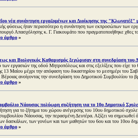
αΐου νέα συνάντηση εργαζομένων και Διοίκησης της "Κλωνατέξ" μ
ής φύσεως ήταν περισσότερο η συνάντηση των εκπροσώπων των ερ
πουργό Απασχόλησης κ. Γ. Γιακουμάτο που πραγματοποιήθηκε χθες τ
το άρθρο
»
ως και Βιολογικός Καθαρισμός ξεχώρισαν στη συνεδρίαση του Δ
 των εργασιών της οδού Μητροπόλεως και στις εξελίξεις που είχε το 
 13 Μαίου μέχρι την απόφαση του δικαστηρίου το μεσημέρι του Σα
 Βέροιας ανοίγοντας την συνεδρίαση του Δημοτικού Συμβουλίου το β
το άρθρο
»
Συμβούλιο Νάουσας πολύωρη συζήτηση για το 10ο Δημοτικό Σχολε
ήτηση για το ζήτημα του χώρου ανέγερσης του 10ου δημοτικού σχολεί
συμβουλίου Νάουσας, την περασμένη Δευτέρα. Αξίζει να σημειωθεί ότ
ων δασκάλων, των γονέων και των μαθητών του 6ου και του 10ου δημ
το άρθρο
»