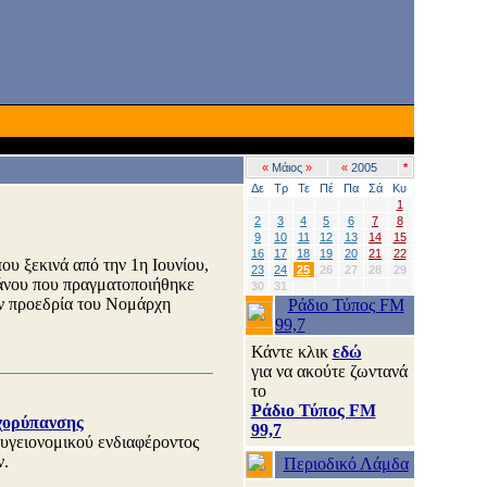
«
Μάιος
»
«
2005
*
Δε
Τρ
Τε
Πέ
Πα
Σά
Κυ
1
2
3
4
5
6
7
8
9
10
11
12
13
14
15
16
17
18
19
20
21
22
ου ξεκινά από την 1η Ιουνίου,
23
24
25
26
27
28
29
άνου που πραγματοποιήθηκε
30
31
ν προεδρία του Νομάρχη
Ράδιο Τύπος FM
99,7
Κάντε κλικ
εδώ
για να ακούτε ζωντανά
το
Ράδιο Τύπος FM
χορύπανσης
99,7
 υγειονομικού ενδιαφέροντος
ν.
Περιοδικό Λάμδα