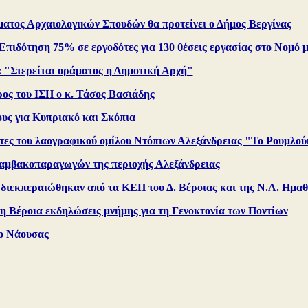
ματος Αρχαιολογικών Σπουδών θα προτείνει ο Δήμος Βεργίνας
Επιδότηση 75% σε εργοδότες για 130 θέσεις εργασίας στο Νομό 
: "Στερείται οράματος η Δημοτική Αρχή"
ρος του ΙΣΗ ο κ. Τάσος Βασιάδης
υς για Κυπριακό και Σκόπια
τες του λαογραφικού ομίλου Ντόπιων Αλεξάνδρειας "Το Ρουμλού
αμβακοπαραγωγών της περιοχής Αλεξάνδρειας
ς διεκπεραιώθηκαν από τα ΚΕΠ του Δ. Βέροιας και της Ν.Α. Ημαθ
η Βέροια εκδηλώσεις μνήμης για τη Γενοκτονία των Ποντίων
ο Νάουσας