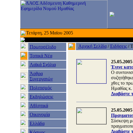
Τετάρτη, 25 Μαϊου 2005
Αρχική Σελίδα
/
Ειδήσεις
/
Τ
Πρωτοσέλιδο
Τοπικά Νέα
25.05.2005
Λαϊκά Σχόλια
Έγινε κατ
Ο συντονισ
Άρθρα
συζητήθηκε
Συνεργατών
χθες το πρ
Πολιτισμός
Ημαθίας κ.
Διαβάστε 
Εκδηλώσεις
Αθλητικά
25.05.2005
Οικονομία
Πραγματοπ
Σύσκεψη με
Ελλάδα
πραγματοπο
Διαβάστε 
Κόσμος