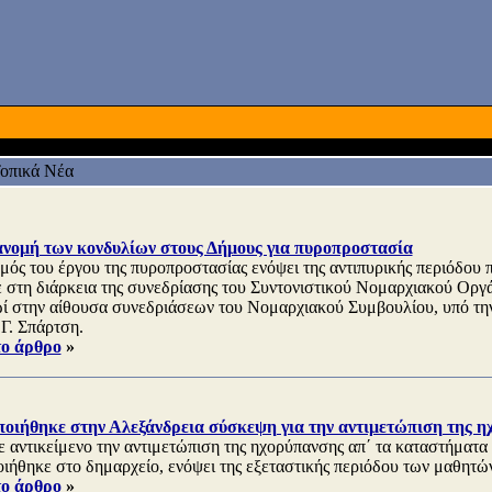
οπικά Νέα
ανομή των κονδυλίων στους Δήμους για πυροπροστασία
μός του έργου της πυροπροστασίας ενόψει της αντιπυρικής περιόδου π
 στη διάρκεια της συνεδρίασης του Συντονιστικού Νομαρχιακού Οργ
ωί στην αίθουσα συνεδριάσεων του Νομαρχιακού Συμβουλίου, υπό τη
 Γ. Σπάρτση.
το άρθρο
»
οιήθηκε στην Αλεξάνδρεια σύσκεψη για την αντιμετώπιση της η
 αντικείμενο την αντιμετώπιση της ηχορύπανσης απ΄ τα καταστήματα
ιήθηκε στο δημαρχείο, ενόψει της εξεταστικής περιόδου των μαθητώ
το άρθρο
»