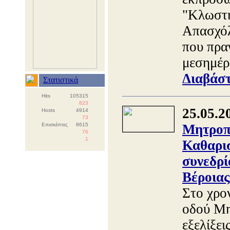
"Κλωστή
Απασχόλ
που πρα
μεσημέρ
Διαβάστ
Στατιστικά
Hits
105315
823
25.05.2
Hosts
4914
73
Επισκέπτες
8615
Μητροπό
76
1
Καθαρισ
συνεδρί
Βέροιας
Στο χρο
οδού Μη
εξελίξει