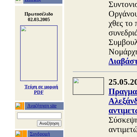
Συντονι
Οργάνου
Πρωτοσέλιδο
02.03.2005
χθες το
συνεδρι
Συμβουλ
Νομάρχη
Διαβάστ
25.05.2
Τεύχη σε μορφή
Πραγμα
PDF
Αλεξάνδ
Αναζήτηση site
αντιμετ
Σύσκεψη
αντιμετ
Συνδρομή