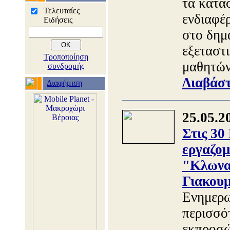
τα κατα
Τελευταίες
ενδιαφέ
Ειδήσεις
στο δημα
εξεταστ
Τροποποίηση
μαθητών
συνδρομής
Διαβάστ
Διαφήμιση
25.05.2
Στις 30
εργαζομ
"Κλωνατ
Γιακου
Ενημερω
περισσό
εκπροσώ