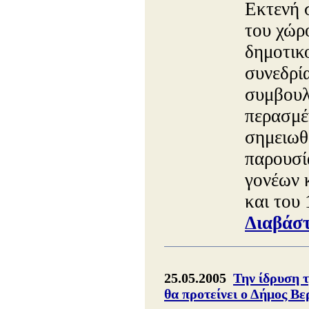
Εκτενή 
του χώρ
δημοτικο
συνεδρί
συμβουλ
περασμέ
σημειωθε
παρουσί
γονέων 
και του
Διαβάστ
25.05.2005
Την ίδρυση 
θα προτείνει ο Δήμος Βε