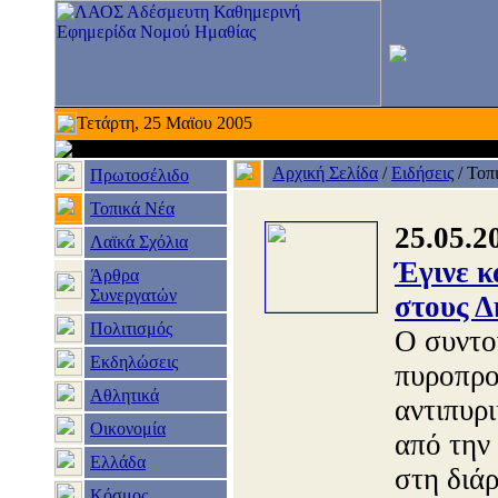
Τετάρτη, 25 Μαϊου 2005
Αρχική Σελίδα
/
Ειδήσεις
/
Τοπ
Πρωτοσέλιδο
Τοπικά Νέα
25.05.2
Λαϊκά Σχόλια
Έγινε κ
Άρθρα
Συνεργατών
στους Δ
Πολιτισμός
Ο συντο
Εκδηλώσεις
πυροπρο
Αθλητικά
αντιπυρ
Οικονομία
από την
Ελλάδα
στη διά
Κόσμος