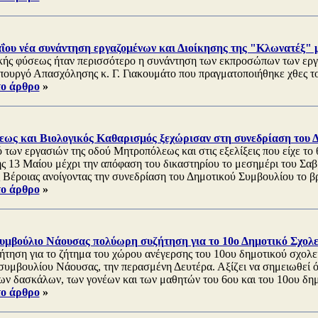
αΐου νέα συνάντηση εργαζομένων και Διοίκησης της "Κλωνατέξ" μ
ής φύσεως ήταν περισσότερο η συνάντηση των εκπροσώπων των ερ
πουργό Απασχόλησης κ. Γ. Γιακουμάτο που πραγματοποιήθηκε χθες τ
το άρθρο
»
ως και Βιολογικός Καθαρισμός ξεχώρισαν στη συνεδρίαση του Δ
 των εργασιών της οδού Μητροπόλεως και στις εξελίξεις που είχε το 
 13 Μαίου μέχρι την απόφαση του δικαστηρίου το μεσημέρι του Σα
 Βέροιας ανοίγοντας την συνεδρίαση του Δημοτικού Συμβουλίου το β
το άρθρο
»
Συμβούλιο Νάουσας πολύωρη συζήτηση για το 10ο Δημοτικό Σχολε
ήτηση για το ζήτημα του χώρου ανέγερσης του 10ου δημοτικού σχολεί
συμβουλίου Νάουσας, την περασμένη Δευτέρα. Αξίζει να σημειωθεί ότ
ων δασκάλων, των γονέων και των μαθητών του 6ου και του 10ου δημ
το άρθρο
»