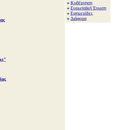
»
Κυβέρνηση
»
Ευρωπαϊκή Ένωση
»
Εφημερίδες
»
Διάφορα
μας
κι"
ίας