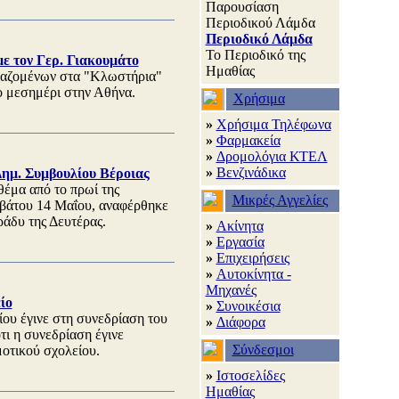
Παρουσίαση
Περιοδικού Λάμδα
Περιοδικό Λάμδα
Το Περιοδικό της
ε τον Γερ. Γιακουμάτο
Ημαθίας
γαζομένων στα "Κλωστήρια"
ο μεσημέρι στην Αθήνα.
Χρήσιμα
»
Χρήσιμα Τηλέφωνα
»
Φαρμακεία
»
Δρομολόγια ΚΤΕΛ
»
Βενζινάδικα
ημ. Συμβουλίου Βέροιας
θέμα από το πρωί της
Μικρές Αγγελίες
ββάτου 14 Μαΐου, αναφέρθηκε
ράδυ της Δευτέρας.
»
Ακίνητα
»
Εργασία
»
Επιχειρήσεις
»
Αυτοκίνητα -
Μηχανές
ίο
»
Συνοικέσια
ου έγινε στη συνεδρίαση του
»
Διάφορα
ι η συνεδρίαση έγινε
Σύνδεσμοι
οτικού σχολείου.
»
Ιστοσελίδες
Ημαθίας