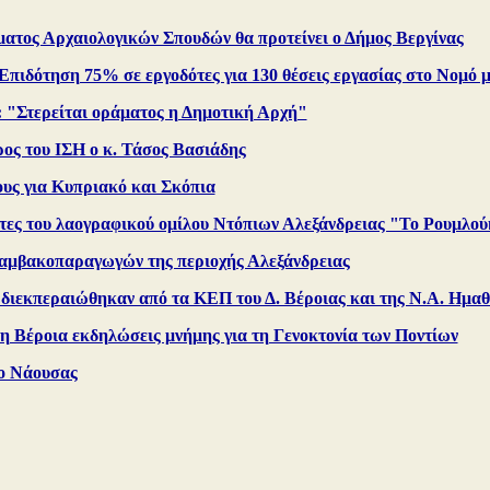
ματος Αρχαιολογικών Σπουδών θα προτείνει ο Δήμος Βεργίνας
Επιδότηση 75% σε εργοδότες για 130 θέσεις εργασίας στο Νομό 
: "Στερείται οράματος η Δημοτική Αρχή"
ρος του ΙΣΗ ο κ. Τάσος Βασιάδης
υς για Κυπριακό και Σκόπια
τες του λαογραφικού ομίλου Ντόπιων Αλεξάνδρειας "Το Ρουμλού
αμβακοπαραγωγών της περιοχής Αλεξάνδρειας
ς διεκπεραιώθηκαν από τα ΚΕΠ του Δ. Βέροιας και της Ν.Α. Ημαθ
η Βέροια εκδηλώσεις μνήμης για τη Γενοκτονία των Ποντίων
ο Νάουσας