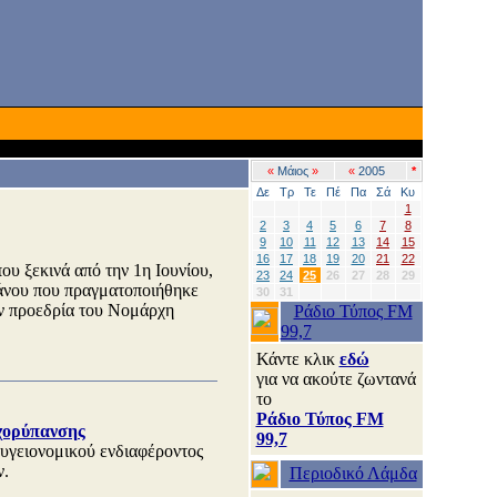
«
Μάιος
»
«
2005
*
Δε
Τρ
Τε
Πέ
Πα
Σά
Κυ
1
2
3
4
5
6
7
8
9
10
11
12
13
14
15
16
17
18
19
20
21
22
ου ξεκινά από την 1η Ιουνίου,
23
24
25
26
27
28
29
άνου που πραγματοποιήθηκε
30
31
ν προεδρία του Νομάρχη
Ράδιο Τύπος FM
99,7
Κάντε κλικ
εδώ
για να ακούτε ζωντανά
το
Ράδιο Τύπος FM
χορύπανσης
99,7
 υγειονομικού ενδιαφέροντος
ν.
Περιοδικό Λάμδα