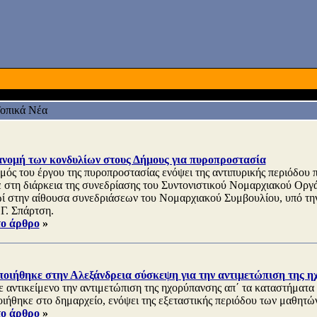
οπικά Νέα
ανομή των κονδυλίων στους Δήμους για πυροπροστασία
μός του έργου της πυροπροστασίας ενόψει της αντιπυρικής περιόδου π
 στη διάρκεια της συνεδρίασης του Συντονιστικού Νομαρχιακού Οργ
ωί στην αίθουσα συνεδριάσεων του Νομαρχιακού Συμβουλίου, υπό τη
 Γ. Σπάρτση.
το άρθρο
»
οιήθηκε στην Αλεξάνδρεια σύσκεψη για την αντιμετώπιση της η
 αντικείμενο την αντιμετώπιση της ηχορύπανσης απ΄ τα καταστήματα
ιήθηκε στο δημαρχείο, ενόψει της εξεταστικής περιόδου των μαθητώ
το άρθρο
»