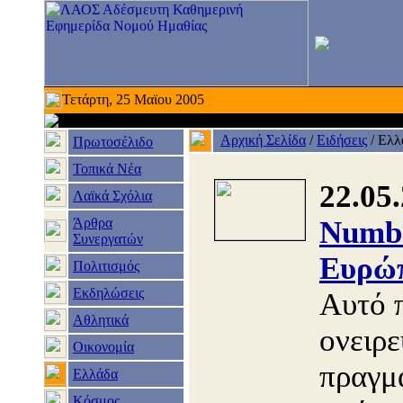
Τετάρτη, 25 Μαϊου 2005
Αρχική Σελίδα
/
Ειδήσεις
/
Ελλ
Πρωτοσέλιδο
Τοπικά Νέα
22.05
Λαϊκά Σχόλια
Άρθρα
Numbe
Συνεργατών
Ευρώπ
Πολιτισμός
Εκδηλώσεις
Αυτό 
Αθλητικά
ονειρε
Οικονομία
πραγμ
Ελλάδα
Κόσμος