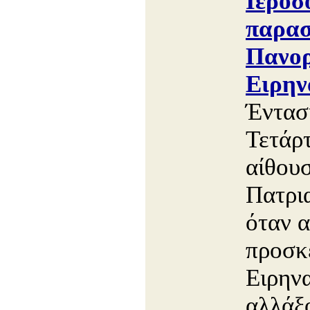
Ιεροσ
παρασ
Πανορ
Ειρην
Έντασ
Τετάρ
αίθου
Πατρι
όταν α
προσκε
Ειρηνα
αλλάξο