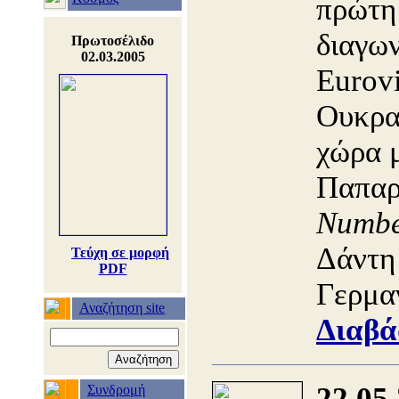
πρώτη
διαγων
Πρωτοσέλιδο
02.03.2005
Eurovi
Ουκρα
χώρα 
Παπαρ
Numb
Δάντη 
Τεύχη σε μορφή
PDF
Γερμα
Αναζήτηση site
Διαβά
22.05
Συνδρομή