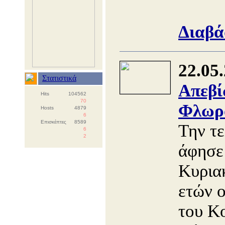
Διαβά
22.05
Στατιστικά
Απεβί
Hits
104562
70
Φλωρ
Hosts
4879
6
Επισκέπτες
8589
Την τε
6
2
άφησε
Κυριακ
ετών ο
του Κ