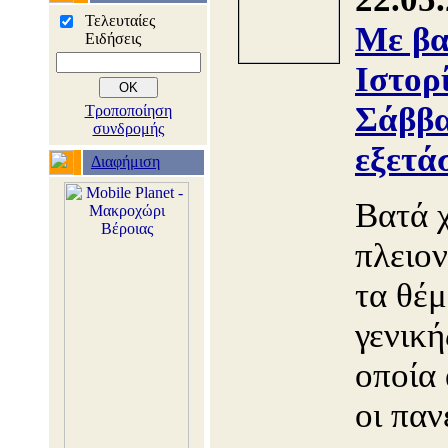
Τελευταίες
Με βα
Ειδήσεις
Ιστορ
Σάββα
Τροποποίηση
συνδρομής
εξετά
Διαφήμιση
Βατά 
πλειο
τα θέμ
γενική
οποία
οι παν