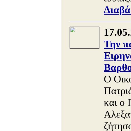
Διαβά
17.05
Την π
Ειρην
Βαρθο
Ο Οικ
Πατρι
και ο 
Αλεξα
ζήτησ