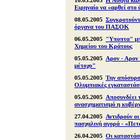
10.05.2005
Η Αθήνα καλ
Ειρηναίο να «αρθεί στο
08.05.2005
Συγκροτούντ
όργανα του ΠΑΣΟΚ
06.05.2005
"Υποπτα" μπ
Χημείου του Κράτους
05.05.2005
Αρον - Αρον 
μέτοχο"
05.05.2005
Την απόσυρση
Ολυμπιακές εγκαταστάσ
05.05.2005
Αποσυνδέει 
ανασχηματισμό η κυβέρ
27.04.2005
Αντιδρούν οι
πασχαλινή αγορά - «Πετ
26.04.2005
Οι καταστάσ