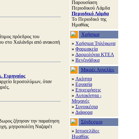
Παρουσίαση
Περιοδικού Λάμδα
Περιοδικό Λάμδα
Το Περιοδικό της
Ημαθίας
Χρήσιμα
ίτιμος πρόεδρος του
ου στο Χαλάνδρι από ανακοπή
»
Χρήσιμα Τηλέφωνα
»
Φαρμακεία
»
Δρομολόγια ΚΤΕΛ
»
Βενζινάδικα
Μικρές Αγγελίες
. Ειρηναίος
»
Ακίνητα
αρχείο Ιεροσολύμων, όταν
»
Εργασία
ριές.
»
Επιχειρήσεις
»
Αυτοκίνητα -
Μηχανές
»
Συνοικέσια
»
Διάφορα
δωρος ζήτησαν την παραίτηση
Σύνδεσμοι
άρχη, μητροπολίτη Ναζαρέτ
»
Ιστοσελίδες
Ημαθίας