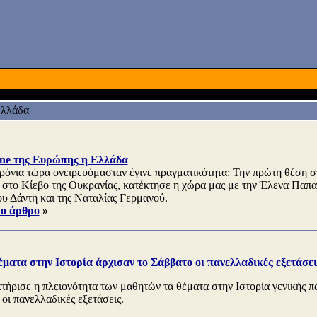
λλάδα
e της Ευρώπης η Ελλάδα
ρόνια τώρα ονειρευόμασταν έγινε πραγματικότητα: Την πρώτη θέση σ
, στο Κίεβο της Ουκρανίας, κατέκτησε η χώρα μας με την Έλενα Παπα
υ Δάντη και της Ναταλίας Γερμανού.
το άρθρο
»
ματα στην Ιστορία άρχισαν το Σάββατο οι πανελλαδικές εξετάσει
τήρισε η πλειονότητα των μαθητών τα θέματα στην Ιστορία γενικής πα
οι πανελλαδικές εξετάσεις.