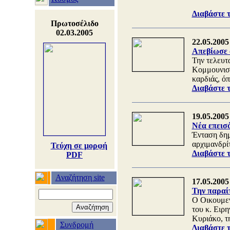
Διαβάστε 
Πρωτοσέλιδο
02.03.2005
22.05.2005
Απεβίωσε
Την τελευτ
Κομμουνιστ
καρδιάς, ό
Διαβάστε 
19.05.2005
Νέα επεισ
Ένταση δημ
αρχιμανδρίτ
Τεύχη σε μορφή
Διαβάστε 
PDF
Αναζήτηση site
17.05.2005
Την παραί
Ο Οικουμεν
του κ. Ειρ
Κυριάκο, τ
Συνδρομή
Διαβάστε 