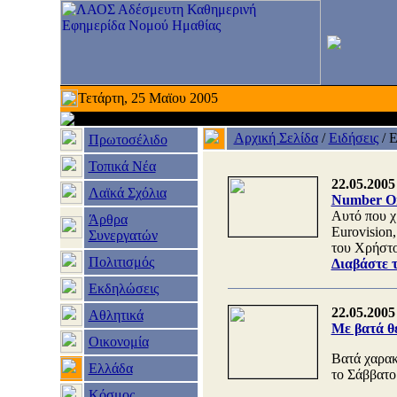
Τετάρτη, 25 Μαϊου 2005
Αρχική Σελίδα
/
Ειδήσεις
/
Ε
Πρωτοσέλιδο
Τοπικά Νέα
22.05.2005
Λαϊκά Σχόλια
Number On
Αυτό που χ
Άρθρα
Eurovision
Συνεργατών
του Χρήστο
Πολιτισμός
Διαβάστε 
Εκδηλώσεις
22.05.2005
Αθλητικά
Με βατά θέ
Οικονομία
Βατά χαρακ
Ελλάδα
το Σάββατο 
Κόσμος