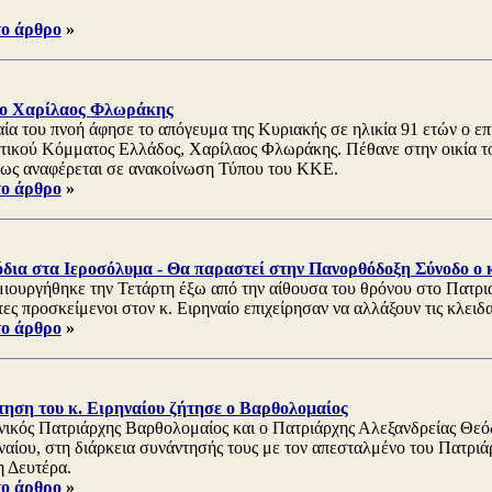
το άρθρο
»
 o Χαρίλαος Φλωράκης
αία του πνοή άφησε το απόγευμα της Κυριακής σε ηλικία 91 ετών ο επ
ικού Κόμματος Ελλάδος, Χαρίλαος Φλωράκης. Πέθανε στην οικία τ
πως αναφέρεται σε ανακοίνωση Τύπου του ΚΚΕ.
το άρθρο
»
όδια στα Ιεροσόλυμα - Θα παραστεί στην Πανορθόδοξη Σύνοδο ο κ
ιουργήθηκε την Τετάρτη έξω από την αίθουσα του θρόνου στο Πατρι
ες προσκείμενοι στον κ. Ειρηναίο επιχείρησαν να αλλάξουν τις κλειδα
το άρθρο
»
τηση του κ. Ειρηναίου ζήτησε ο Βαρθολομαίος
ικός Πατριάρχης Βαρθολομαίος και ο Πατριάρχης Αλεξανδρείας Θεό
ηναίου, στη διάρκεια συνάντησής τους με τον απεσταλμένο του Πατρι
η Δευτέρα.
το άρθρο
»