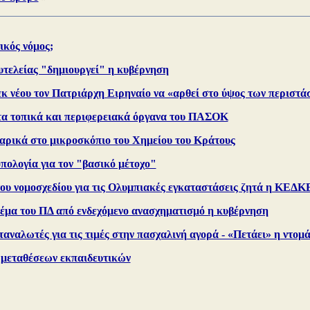
ικός νόμος;
υτελείας "δημιουργεί" η κυβέρνηση
εκ νέου τον Πατριάρχη Ειρηναίο να «αρθεί στο ύψος των περιστ
τα τοπικά και περιφερειακά όργανα του ΠΑΣΟΚ
ρικά στο μικροσκόπιο του Χημείου του Κράτους
πολογία για τον "βασικό μέτοχο"
ου νομοσχεδίου για τις Ολυμπιακές εγκαταστάσεις ζητά η ΚΕΔΚ
θέμα του ΠΔ από ενδεχόμενο ανασχηματισμό η κυβέρνηση
ταναλωτές για τις τιμές στην πασχαλινή αγορά - «Πετάει» η ντομ
 μεταθέσεων εκπαιδευτικών