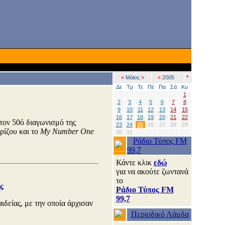
«
Μάιος
»
«
2005
*
Δε
Τρ
Τε
Πέ
Πα
Σά
Κυ
1
2
3
4
5
6
7
8
9
10
11
12
13
14
15
16
17
18
19
20
21
22
τον 50ό διαγωνισμό της
23
24
25
26
27
28
29
ρίζου και το
My Number One
30
31
Ράδιο Τύπος FM
99,7
Κάντε κλικ
εδώ
για να ακούτε ζωντανά
το
ς
Ράδιο Τύπος FM
99,7
ιδείας, με την οποία άρχισαν
Περιοδικό Λάμδα