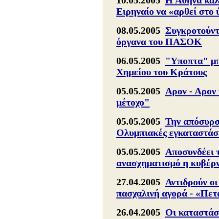
10.05.2005
Η Αθήνα καλ
Ειρηναίο να «αρθεί στο
08.05.2005
Συγκροτούντ
όργανα του ΠΑΣΟΚ
06.05.2005
"Υποπτα" μπ
Χημείου του Κράτους
05.05.2005
Αρον - Αρον 
μέτοχο"
05.05.2005
Την απόσυρση
Ολυμπιακές εγκαταστάσ
05.05.2005
Αποσυνδέει 
ανασχηματισμό η κυβέρ
27.04.2005
Αντιδρούν οι
πασχαλινή αγορά - «Πετ
26.04.2005
Οι καταστάσ