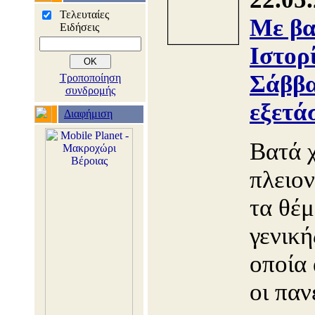
Τελευταίες
Με βα
Ειδήσεις
Ιστορ
Σάββα
Τροποποίηση
συνδρομής
εξετά
Διαφήμιση
Βατά 
πλειο
τα θέμ
γενική
οποία
οι παν