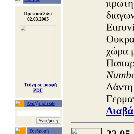
πρώτη
διαγων
Πρωτοσέλιδο
02.03.2005
Eurovi
Ουκρα
χώρα 
Παπαρ
Numb
Δάντη 
Τεύχη σε μορφή
PDF
Γερμα
Αναζήτηση site
Διαβά
22.05
Συνδρομή