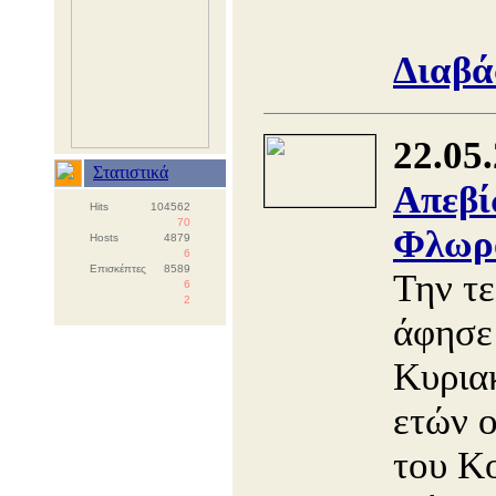
Διαβά
22.05
Στατιστικά
Απεβί
Hits
104562
70
Φλωρ
Hosts
4879
6
Επισκέπτες
8589
Την τε
6
2
άφησε
Κυριακ
ετών ο
του Κ