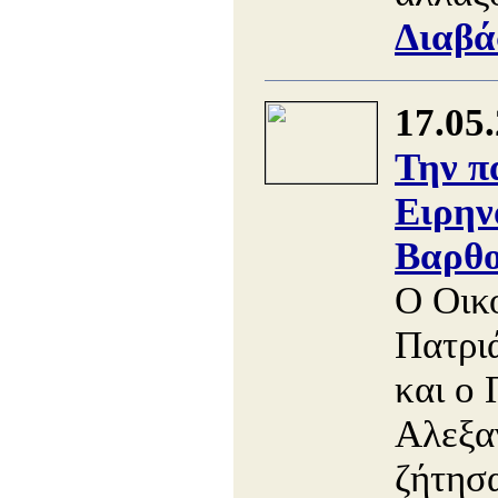
Διαβά
17.05
Την π
Ειρην
Βαρθο
Ο Οικ
Πατρι
και ο 
Αλεξα
ζήτησ