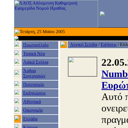
Τετάρτη, 25 Μαϊου 2005
Αρχική Σελίδα
/
Ειδήσεις
/
Ελλ
Πρωτοσέλιδο
Τοπικά Νέα
22.05
Λαϊκά Σχόλια
Άρθρα
Numbe
Συνεργατών
Ευρώπ
Πολιτισμός
Εκδηλώσεις
Αυτό 
Αθλητικά
ονειρε
Οικονομία
πραγμ
Ελλάδα
Κόσμος