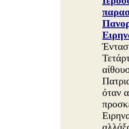
Ιεροσ
παρασ
Πανορ
Ειρην
Έντασ
Τετάρ
αίθου
Πατρι
όταν α
προσκε
Ειρηνα
αλλάξο