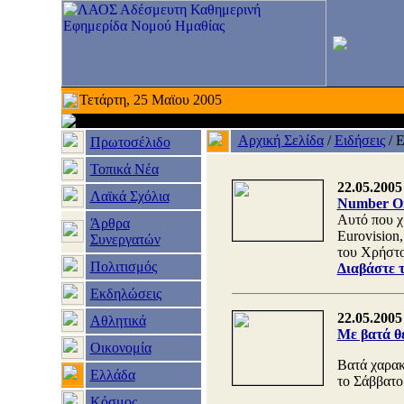
Τετάρτη, 25 Μαϊου 2005
Αρχική Σελίδα
/
Ειδήσεις
/
Ε
Πρωτοσέλιδο
Τοπικά Νέα
22.05.2005
Λαϊκά Σχόλια
Number On
Αυτό που χ
Άρθρα
Eurovision
Συνεργατών
του Χρήστο
Πολιτισμός
Διαβάστε 
Εκδηλώσεις
22.05.2005
Αθλητικά
Με βατά θέ
Οικονομία
Βατά χαρακ
Ελλάδα
το Σάββατο 
Κόσμος