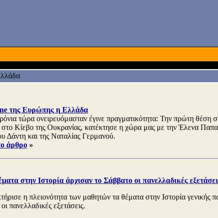
λλάδα
e της Ευρώπης η Ελλάδα
ρόνια τώρα ονειρευόμασταν έγινε πραγματικότητα: Την πρώτη θέση σ
, στο Κίεβο της Ουκρανίας, κατέκτησε η χώρα μας με την Έλενα Παπα
υ Δάντη και της Ναταλίας Γερμανού.
το άρθρο
»
ματα στην Ιστορία άρχισαν το Σάββατο οι πανελλαδικές εξετάσει
τήρισε η πλειονότητα των μαθητών τα θέματα στην Ιστορία γενικής πα
οι πανελλαδικές εξετάσεις.