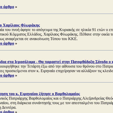
το άρθρο
»
 o Χαρίλαος Φλωράκης
αία του πνοή άφησε το απόγευμα της Κυριακής σε ηλικία 91 ετών ο επ
ικού Κόμματος Ελλάδος, Χαρίλαος Φλωράκης. Πέθανε στην οικία τ
πως αναφέρεται σε ανακοίνωση Τύπου του ΚΚΕ.
το άρθρο
»
όδια στα Ιεροσόλυμα - Θα παραστεί στην Πανορθόδοξη Σύνοδο ο κ
ιουργήθηκε την Τετάρτη έξω από την αίθουσα του θρόνου στο Πατρι
ες προσκείμενοι στον κ. Ειρηναίο επιχείρησαν να αλλάξουν τις κλειδα
το άρθρο
»
τηση του κ. Ειρηναίου ζήτησε ο Βαρθολομαίος
ικός Πατριάρχης Βαρθολομαίος και ο Πατριάρχης Αλεξανδρείας Θεό
ηναίου, στη διάρκεια συνάντησής τους με τον απεσταλμένο του Πατρι
η Δευτέρα.
το άρθρο
»