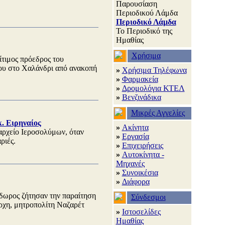
Παρουσίαση
Περιοδικού Λάμδα
Περιοδικό Λάμδα
Το Περιοδικό της
Ημαθίας
Χρήσιμα
ίτιμος πρόεδρος του
ου στο Χαλάνδρι από ανακοπή
»
Χρήσιμα Τηλέφωνα
»
Φαρμακεία
»
Δρομολόγια ΚΤΕΛ
»
Βενζινάδικα
Μικρές Αγγελίες
. Ειρηναίος
»
Ακίνητα
αρχείο Ιεροσολύμων, όταν
»
Εργασία
ριές.
»
Επιχειρήσεις
»
Αυτοκίνητα -
Μηχανές
»
Συνοικέσια
»
Διάφορα
δωρος ζήτησαν την παραίτηση
Σύνδεσμοι
άρχη, μητροπολίτη Ναζαρέτ
»
Ιστοσελίδες
Ημαθίας