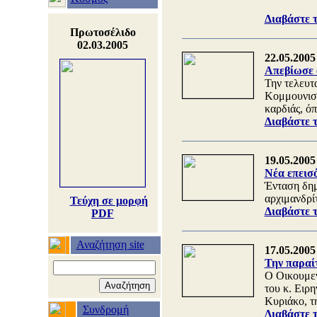
Διαβάστε 
Πρωτοσέλιδο
02.03.2005
22.05.2005
Απεβίωσε
Την τελευτ
Κομμουνιστ
καρδιάς, ό
Διαβάστε 
19.05.2005
Νέα επεισ
Ένταση δημ
αρχιμανδρίτ
Τεύχη σε μορφή
Διαβάστε 
PDF
Αναζήτηση site
17.05.2005
Την παραί
Ο Οικουμεν
του κ. Ειρ
Κυριάκο, τ
Συνδρομή
Διαβάστε 