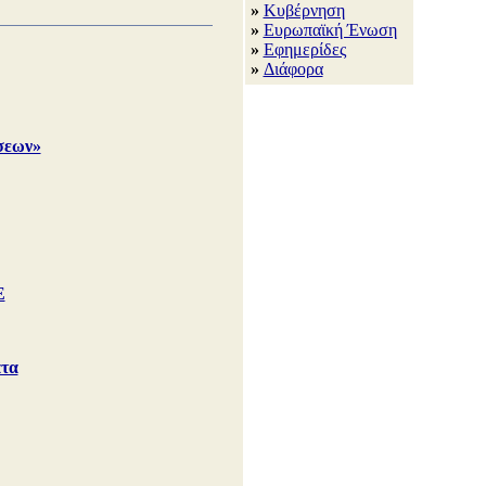
»
Κυβέρνηση
»
Ευρωπαϊκή Ένωση
»
Εφημερίδες
»
Διάφορα
άσεων»
Ε
άτα