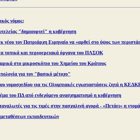
ικός νόμος;
υτελείας "δημιουργεί" η κυβέρνηση
εκ νέου τον Πατριάρχη Ειρηναίο να «αρθεί στο ύψος των περιστ
τα τοπικά και περιφερειακά όργανα του ΠΑΣΟΚ
ρικά στο μικροσκόπιο του Χημείου του Κράτους
πολογία για τον "βασικό μέτοχο"
ου νομοσχεδίου για τις Ολυμπιακές εγκαταστάσεις ζητά η ΚΕΔΚ
θέμα του ΠΔ από ενδεχόμενο ανασχηματισμό η κυβέρνηση
ταναλωτές για τις τιμές στην πασχαλινή αγορά - «Πετάει» η ντομ
 μεταθέσεων εκπαιδευτικών