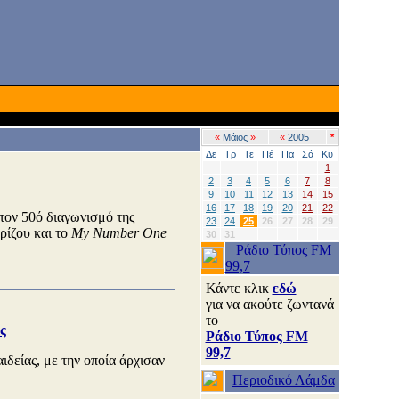
«
Μάιος
»
«
2005
*
Δε
Τρ
Τε
Πέ
Πα
Σά
Κυ
1
2
3
4
5
6
7
8
9
10
11
12
13
14
15
16
17
18
19
20
21
22
τον 50ό διαγωνισμό της
23
24
25
26
27
28
29
ρίζου και το
My Number One
30
31
Ράδιο Τύπος FM
99,7
Κάντε κλικ
εδώ
για να ακούτε ζωντανά
το
ς
Ράδιο Τύπος FM
99,7
ιδείας, με την οποία άρχισαν
Περιοδικό Λάμδα