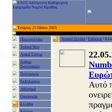
Τετάρτη, 25 Μαϊου 2005
Αρχική Σελίδα
/
Ειδήσεις
/
Ελλ
Πρωτοσέλιδο
Τοπικά Νέα
22.05
Λαϊκά Σχόλια
Άρθρα
Numbe
Συνεργατών
Ευρώπ
Πολιτισμός
Εκδηλώσεις
Αυτό 
Αθλητικά
ονειρε
Οικονομία
πραγμ
Ελλάδα
Κόσμος