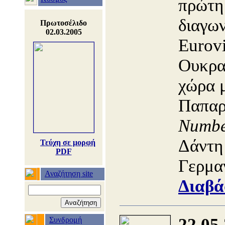
πρώτη
διαγων
Πρωτοσέλιδο
02.03.2005
Eurovi
Ουκρα
χώρα 
Παπαρ
Numb
Δάντη 
Τεύχη σε μορφή
PDF
Γερμα
Αναζήτηση site
Διαβά
22.05
Συνδρομή