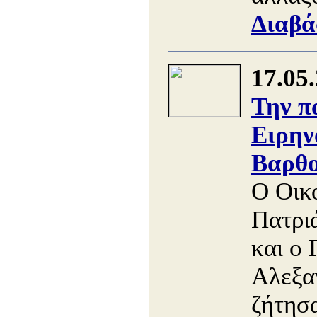
Διαβά
17.05
Την π
Ειρην
Βαρθο
Ο Οικ
Πατρι
και ο 
Αλεξα
ζήτησ