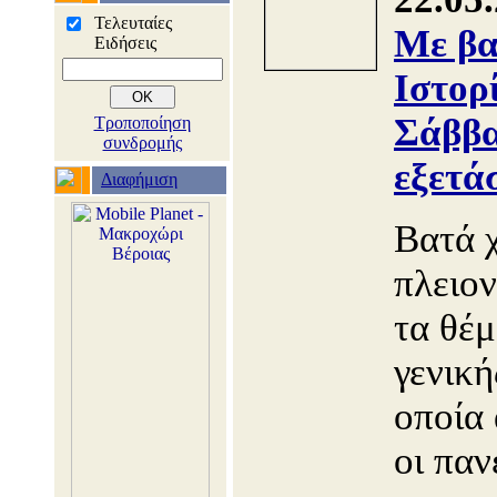
Τελευταίες
Με βα
Ειδήσεις
Ιστορ
Σάββα
Τροποποίηση
συνδρομής
εξετά
Διαφήμιση
Βατά 
πλειο
τα θέμ
γενική
οποία
οι παν