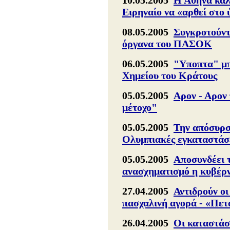
10.05.2005
Η Αθήνα καλ
Ειρηναίο να «αρθεί στο
08.05.2005
Συγκροτούντ
όργανα του ΠΑΣΟΚ
06.05.2005
"Υποπτα" μπ
Χημείου του Κράτους
05.05.2005
Αρον - Αρον 
μέτοχο"
05.05.2005
Την απόσυρση
Ολυμπιακές εγκαταστάσ
05.05.2005
Αποσυνδέει 
ανασχηματισμό η κυβέρ
27.04.2005
Αντιδρούν οι
πασχαλινή αγορά - «Πετ
26.04.2005
Οι καταστάσ