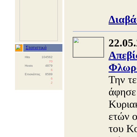
Διαβά
22.05
Στατιστικά
Απεβί
Hits
104562
70
Φλωρ
Hosts
4879
6
Επισκέπτες
8589
Την τε
6
2
άφησε
Κυριακ
ετών ο
του Κ