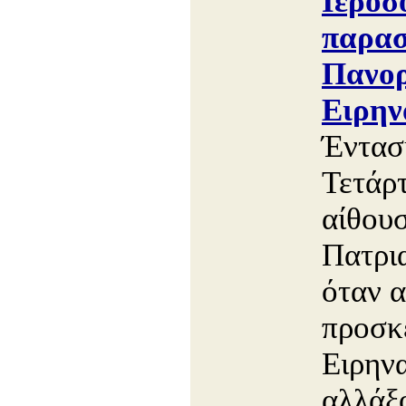
Ιεροσ
παρασ
Πανορ
Ειρην
Έντασ
Τετάρ
αίθου
Πατρι
όταν α
προσκε
Ειρηνα
αλλάξο