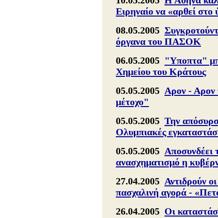
10.05.2005
Η Αθήνα καλ
Ειρηναίο να «αρθεί στο
08.05.2005
Συγκροτούντ
όργανα του ΠΑΣΟΚ
06.05.2005
"Υποπτα" μπ
Χημείου του Κράτους
05.05.2005
Αρον - Αρον 
μέτοχο"
05.05.2005
Την απόσυρση
Ολυμπιακές εγκαταστάσ
05.05.2005
Αποσυνδέει 
ανασχηματισμό η κυβέρ
27.04.2005
Αντιδρούν οι
πασχαλινή αγορά - «Πετ
26.04.2005
Οι καταστάσ