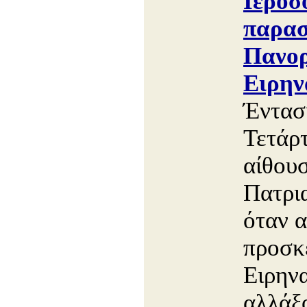
Ιεροσ
παρασ
Πανορ
Ειρην
Έντασ
Τετάρ
αίθου
Πατρι
όταν α
προσκε
Ειρηνα
αλλάξο