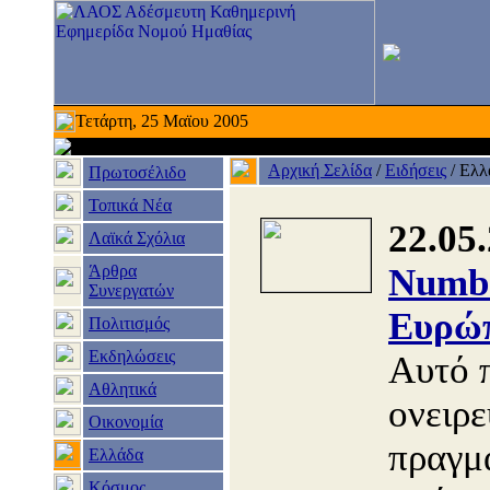
Τετάρτη, 25 Μαϊου 2005
Αρχική Σελίδα
/
Ειδήσεις
/
Ελλ
Πρωτοσέλιδο
Τοπικά Νέα
22.05
Λαϊκά Σχόλια
Άρθρα
Numbe
Συνεργατών
Ευρώπ
Πολιτισμός
Εκδηλώσεις
Αυτό 
Αθλητικά
ονειρε
Οικονομία
πραγμ
Ελλάδα
Κόσμος