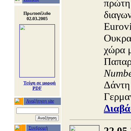
πρώτη
διαγων
Πρωτοσέλιδο
02.03.2005
Eurovi
Ουκρα
χώρα 
Παπαρ
Numb
Δάντη 
Τεύχη σε μορφή
PDF
Γερμα
Αναζήτηση site
Διαβά
22.05
Συνδρομή