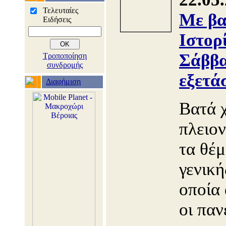
Τελευταίες
Με βα
Ειδήσεις
Ιστορ
Σάββα
Τροποποίηση
συνδρομής
εξετά
Διαφήμιση
Βατά 
πλειο
τα θέμ
γενική
οποία
οι παν