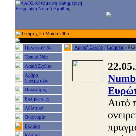
Τετάρτη, 25 Μαϊου 2005
Αρχική Σελίδα
/
Ειδήσεις
/
Ελλ
Πρωτοσέλιδο
Τοπικά Νέα
22.05
Λαϊκά Σχόλια
Άρθρα
Numbe
Συνεργατών
Ευρώπ
Πολιτισμός
Εκδηλώσεις
Αυτό 
Αθλητικά
ονειρε
Οικονομία
πραγμ
Ελλάδα
Κόσμος