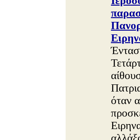
Ιεροσ
παρασ
Πανορ
Ειρην
Έντασ
Τετάρ
αίθου
Πατρι
όταν α
προσκε
Ειρηνα
αλλάξο