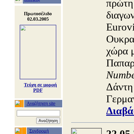
πρώτη
διαγων
Πρωτοσέλιδο
02.03.2005
Eurovi
Ουκρα
χώρα 
Παπαρ
Numb
Δάντη 
Τεύχη σε μορφή
PDF
Γερμα
Αναζήτηση site
Διαβά
22.05
Συνδρομή