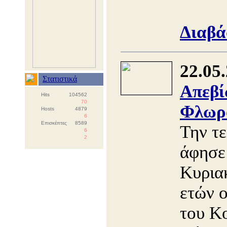
Διαβά
22.05
Στατιστικά
Απεβί
Hits
104562
70
Φλωρ
Hosts
4879
6
Επισκέπτες
8589
Την τε
6
2
άφησε
Κυριακ
ετών ο
του Κ