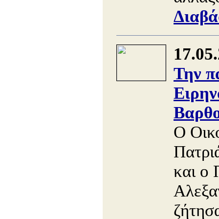
Διαβά
17.05
Την π
Ειρην
Βαρθο
Ο Οικ
Πατρι
και ο 
Αλεξα
ζήτησ