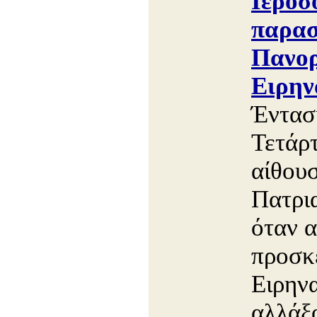
Ιεροσ
παρασ
Πανορ
Ειρην
Έντασ
Τετάρ
αίθου
Πατρι
όταν α
προσκε
Ειρηνα
αλλάξο