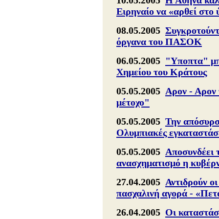
10.05.2005
Η Αθήνα καλ
Ειρηναίο να «αρθεί στο
08.05.2005
Συγκροτούντ
όργανα του ΠΑΣΟΚ
06.05.2005
"Υποπτα" μπ
Χημείου του Κράτους
05.05.2005
Αρον - Αρον 
μέτοχο"
05.05.2005
Την απόσυρση
Ολυμπιακές εγκαταστάσ
05.05.2005
Αποσυνδέει 
ανασχηματισμό η κυβέρ
27.04.2005
Αντιδρούν οι
πασχαλινή αγορά - «Πετ
26.04.2005
Οι καταστάσ