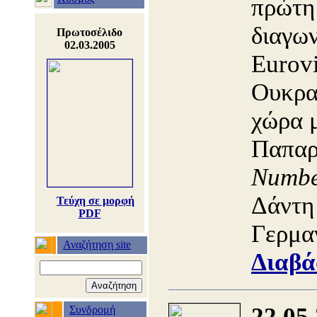
πρώτη
διαγων
Πρωτοσέλιδο
02.03.2005
Eurovi
Ουκρα
χώρα 
Παπαρ
Numb
Δάντη 
Τεύχη σε μορφή
PDF
Γερμα
Αναζήτηση site
Διαβά
22.05
Συνδρομή