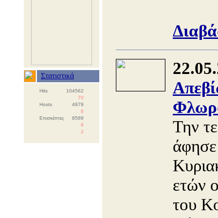
Διαβά
22.05
Στατιστικά
Απεβί
Hits
104562
70
Φλωρ
Hosts
4879
6
Επισκέπτες
8589
Την τε
6
2
άφησε
Κυριακ
ετών ο
του Κ