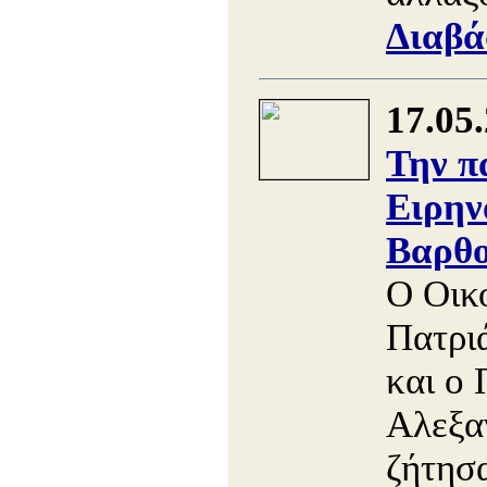
Διαβά
17.05
Την π
Ειρην
Βαρθο
Ο Οικ
Πατρι
και ο 
Αλεξα
ζήτησ