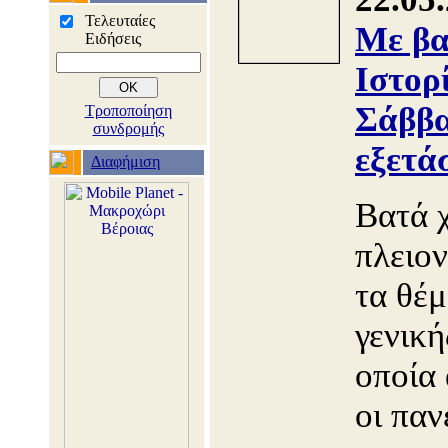
Τελευταίες
Με βα
Ειδήσεις
Ιστορ
Σάββα
Τροποποίηση
συνδρομής
εξετά
Διαφήμιση
Βατά 
πλειο
τα θέμ
γενική
οποία
οι παν