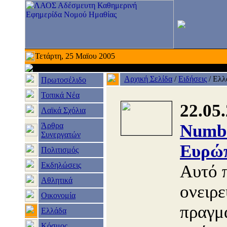
Τετάρτη, 25 Μαϊου 2005
Αρχική Σελίδα
/
Ειδήσεις
/
Ελλ
Πρωτοσέλιδο
Τοπικά Νέα
22.05
Λαϊκά Σχόλια
Άρθρα
Numbe
Συνεργατών
Ευρώπ
Πολιτισμός
Εκδηλώσεις
Αυτό 
Αθλητικά
ονειρε
Οικονομία
πραγμ
Ελλάδα
Κόσμος