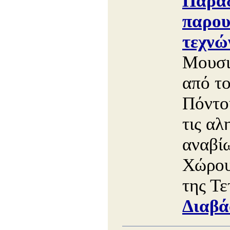
Παρά
παρου
τεχνώ
Μουσι
από τ
Πόντο
τις αλ
αναβί
Χώρου
της Τε
Διαβά