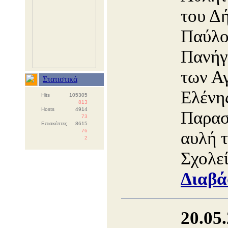
του Δ
Παύλο
Πανήγ
των Α
Στατιστικά
Ελένη
Hits
105305
813
Hosts
4914
Παρασ
73
Επισκέπτες
8615
76
αυλή 
2
Σχολε
Διαβά
20.05