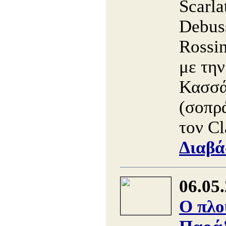
Scarla
Debus
Rossin
με την
Κασσά
(σοπρά
τον Cl
Διαβά
06.05
Ο πλο