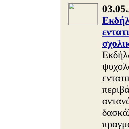
03.05
Εκδήλ
εντατ
σχολι
Εκδήλ
ψυχολ
εντατ
περιβά
ανταν
δασκάλ
πραγμ