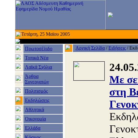
Τετάρτη, 25 Μαϊου 2005
Αρχική Σελίδα
/
Ειδήσεις
/
Εκδ
Πρωτοσέλιδο
Τοπικά Νέα
24.05
Λαϊκά Σχόλια
Άρθρα
Με σε
Συνεργατών
στη Β
Πολιτισμός
Εκδηλώσεις
Γενοκ
Αθλητικά
Εκδηλ
Οικονομία
Γενοκ
Ελλάδα
Κόσμος