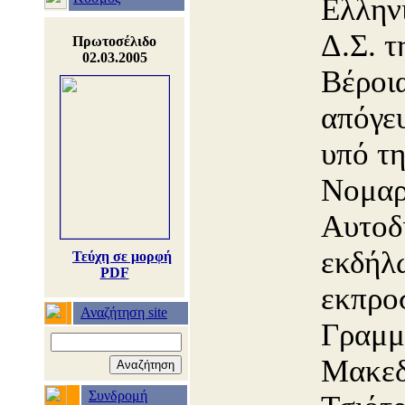
Ελλην
Δ.Σ. τ
Πρωτοσέλιδο
02.03.2005
Βέροια
απόγε
υπό τη
Νομαρ
Αυτοδ
εκδήλ
Τεύχη σε μορφή
PDF
εκπρο
Αναζήτηση site
Γραμμ
Μακεδ
Συνδρομή