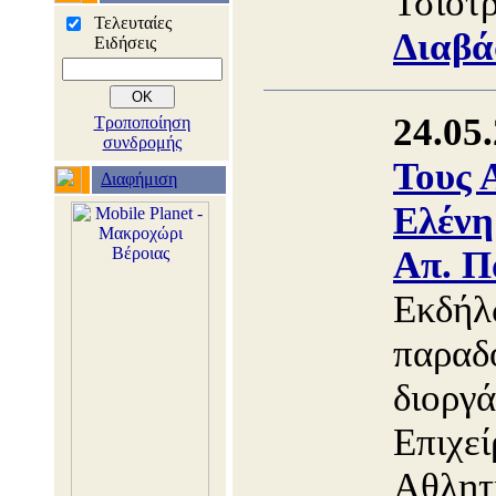
Τσιότρ
Τελευταίες
Διαβά
Ειδήσεις
24.05
Τροποποίηση
συνδρομής
Τους 
Διαφήμιση
Ελένη
Απ. Π
Εκδήλ
παραδ
διοργ
Επιχε
Αθλητ