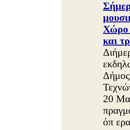
Σήμερ
μουσι
Χώρο 
και τ
Διήμε
εκδηλώ
Δήμος
Τεχνώ
20 Μαΐ
πραγμ
όπ ερα