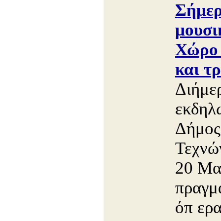
Σήμερ
μουσι
Χώρο 
και τ
Διήμε
εκδηλώ
Δήμος
Τεχνώ
20 Μαΐ
πραγμ
όπ ερα