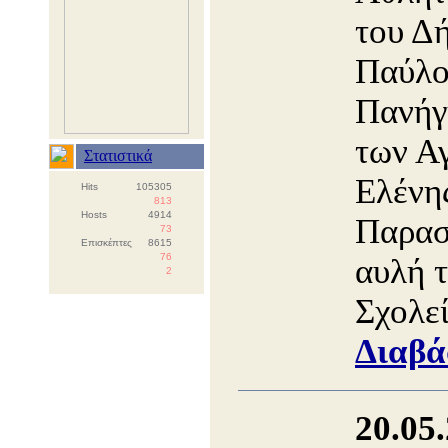
του Δ
Παύλο
Πανήγ
των Α
Στατιστικά
Ελένη
Hits
105305
813
Hosts
4914
Παρασ
73
Επισκέπτες
8615
76
αυλή 
2
Σχολε
Διαβά
20.05