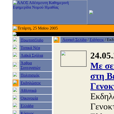
Τετάρτη, 25 Μαϊου 2005
Αρχική Σελίδα
/
Ειδήσεις
/
Εκδ
Πρωτοσέλιδο
Τοπικά Νέα
24.05
Λαϊκά Σχόλια
Άρθρα
Με σε
Συνεργατών
στη Β
Πολιτισμός
Εκδηλώσεις
Γενοκ
Αθλητικά
Εκδηλ
Οικονομία
Γενοκ
Ελλάδα
Κόσμος