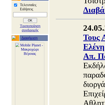
Τσιότρ
Τελευταίες
Διαβά
Ειδήσεις
24.05
Τροποποίηση
συνδρομής
Τους 
Διαφήμιση
Ελένη
Απ. Π
Εκδήλ
παραδ
διοργ
Επιχε
Αθλητ