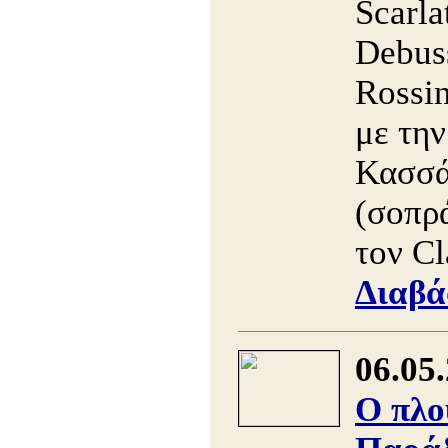
Scarla
Debus
Rossin
με την
Κασσά
(σοπρά
τον Cl
Διαβά
06.05
Ο πλο