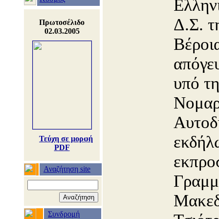
Ελλην
Δ.Σ. τ
Πρωτοσέλιδο
02.03.2005
Βέροια
απόγε
υπό τη
Νομαρ
Αυτοδ
εκδήλ
Τεύχη σε μορφή
PDF
εκπρο
Αναζήτηση site
Γραμμ
Μακεδ
Συνδρομή