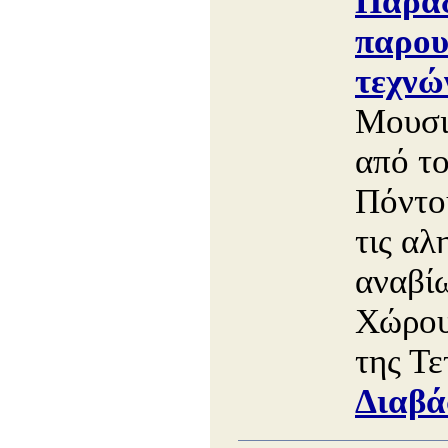
Παρά
παρου
τεχνώ
Μουσι
από τ
Πόντο
τις αλ
αναβί
Χώρου
της Τε
Διαβά