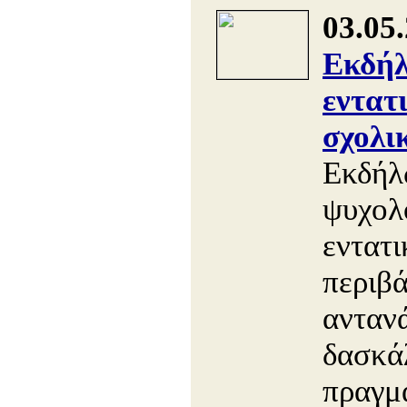
03.05
Εκδήλ
εντατ
σχολι
Εκδήλ
ψυχολ
εντατ
περιβά
ανταν
δασκάλ
πραγμ