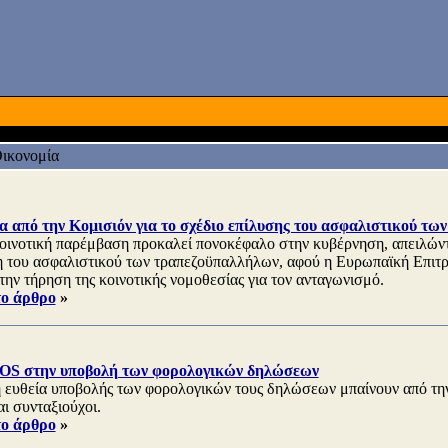
ικονομία
 από την Κομισιόν για το σχέδιο επίλυσης του ασφαλιστικού τω
οινοτική παρέμβαση προκαλεί πονοκέφαλο στην κυβέρνηση, απειλώντας
η του ασφαλιστικού των τραπεζοϋπαλλήλων, αφού η Ευρωπαϊκή Επιτρ
την τήρηση της κοινοτικής νομοθεσίας για τον ανταγωνισμό.
το άρθρο
»
SOS στην υποβολή των φορολογικών δηλώσεων
ή ευθεία υποβολής των φορολογικών τους δηλώσεων μπαίνουν από τ
ι συνταξιούχοι.
το άρθρο
»