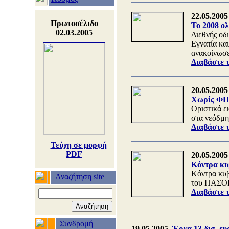
22.05.2005
Πρωτοσέλιδο
Το 2008 ολ
02.03.2005
Διεθνής οδ
Εγνατία κα
ανακοίνωσ
Διαβάστε 
20.05.2005
Χωρίς ΦΠΑ
Oριστικά ε
στα νεόδμη
Διαβάστε 
Τεύχη σε μορφή
PDF
20.05.2005
Κόντρα κυ
Κόντρα κυ
Αναζήτηση site
του ΠΑΣΟΚ 
Διαβάστε 
Συνδρομή
19.05.2005
Έργα 13 δισ. ε