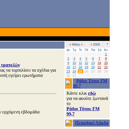
«
Μάιος
»
«
2005
*
Δε
Τρ
Τε
Πέ
Πα
Σά
Κυ
1
2
3
4
5
6
7
8
9
10
11
12
13
14
15
ν τραπεζών
16
17
18
19
20
21
22
 να τορπιλίσει τα σχέδια για
23
24
25
26
27
28
29
οπή εγείρει ερωτήματα
30
31
Ράδιο Τύπος FM
99,7
Κάντε κλικ
εδώ
για να ακούτε ζωντανά
το
Ράδιο Τύπος FM
ην ερχόμενη εβδομάδα
99,7
Περιοδικό Λάμδα