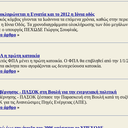
οκληρώνεται η Εγνατία και το 2012 η Ιόνια οδός
ικός κόμβος γίνονται τα Ιωάννινα τα επόμενα χρόνια, καθώς στην περ
ι η Ιόνια Οδός. Τα χρονοδιαγράμματα ολοκλήρωσης των δύο μεγάλω
ε ο υπουργός ΠΕΧΩΔΕ Γιώργος Σουφλιάς.
το άρθρο
»
 η πρώτη κατοικία
κτός ΦΠΑ μένει η πρώτη κατοικία. O ΦΠΑ θα επιβληθεί από την 1/1
τα ακίνητα που αγοράζονται ως δευτερεύουσα κατοικία.
το άρθρο
»
βέρνησης - ΠΑΣΟΚ στη Βουλή για την ενεργειακή πολιτική
βέρνησης - ΠΑΣΟΚ ξέσπασε την Παρασκευή στη Βουλή κατά τη συζ
για τις Ανανεώσιμες Πηγές Ενέργειας (ΑΠΕ).
το άρθρο
»
υρώ έως την άνοιξη του 2006 υπόσχεται το ΥΠΕΧΩΔΕ