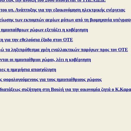
ου υπ. Ανάπτυξης για την εξοικονόμηση ηλεκτρικής ενέργειας
μείωσης των εκπομπών αερίων ρύπων από τη βιομηχανία υπέγραψε
ημιυπαίθριων χώρων εξετάζει η κυβέρνηση
η για την εθελούσια έξοδο στον ΟΤΕ
υρώ τα ληξιπρόθεσμα χρέη εναλλακτικών παρόχων προς τον ΟΤΕ
νται οι ημιυπαίθριοι χώροι, λέει η κυβέρνηση
ρες η ημερήσια απασχόληση
ς φορολογούμενους για τους ημιυπαίθριους χώρους
διατάξεως συζήτηση στη Βουλή για την οικονομία ζητά ο Κ.Καρ