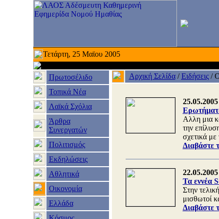
Τετάρτη, 25 Μαϊου 2005
Αρχική Σελίδα
/
Ειδήσεις
/
Ο
Πρωτοσέλιδο
Τοπικά Νέα
25.05.2005
Λαϊκά Σχόλια
Ερωτήματα
Αλλη μια κ
Άρθρα
την επίλυσ
Συνεργατών
σχετικά με 
Πολιτισμός
Διαβάστε 
Εκδηλώσεις
22.05.2005
Αθλητικά
Τα εννέα 
Οικονομία
Στην τελικ
μισθωτοί κα
Ελλάδα
Διαβάστε 
Κόσμος