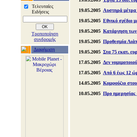
Τελευταίες
19.05.2005
Αυστηρά μέτρα τ
Ειδήσεις
19.05.2005
Εθνικό σχέδιο 
19.05.2005
Κατάργηση των 
Τροποποίηση
συνδρομής
19.05.2005
Προθεσμία Λιάπ
Διαφήμιση
19.05.2005
Στα 75 εκατ. ε
17.05.2005
Δεν νομιμοποιού
17.05.2005
Από 6 έως 12 ώ
14.05.2005
Κομφούζιο στου
10.05.2005
Προ ημερησίας 