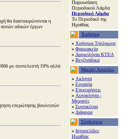
Παρουσίαση
Περιοδικού Λάμδα
Περιοδικό Λάμδα
Το Περιοδικό της
ιοχή θα διασταυρώνονται η
Ημαθίας
ν αυτών οδικών έργων
Χρήσιμα
»
Χρήσιμα Τηλέφωνα
»
Φαρμακεία
»
Δρομολόγια ΚΤΕΛ
»
Βενζινάδικα
/2006 με συντελεστή 19% αλλά
Μικρές Αγγελίες
»
Ακίνητα
»
Εργασία
»
Επιχειρήσεις
»
Αυτοκίνητα -
Μηχανές
ήτηση επερώτησης βουλευτών
»
Συνοικέσια
»
Διάφορα
Σύνδεσμοι
»
Ιστοσελίδες
Ημαθίας