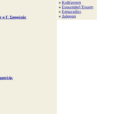
»
Κυβέρνηση
»
Ευρωπαϊκή Ένωση
»
Εφημερίδες
»
Διάφορα
 ο Γ. Σουφλιάς
αμανλής