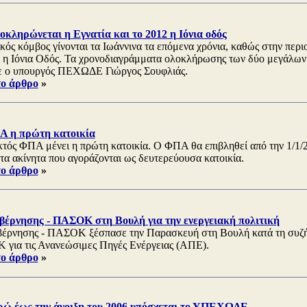
οκληρώνεται η Εγνατία και το 2012 η Ιόνια οδός
ικός κόμβος γίνονται τα Ιωάννινα τα επόμενα χρόνια, καθώς στην περ
ι η Ιόνια Οδός. Τα χρονοδιαγράμματα ολοκλήρωσης των δύο μεγάλω
ε ο υπουργός ΠΕΧΩΔΕ Γιώργος Σουφλιάς.
το άρθρο
»
 η πρώτη κατοικία
κτός ΦΠΑ μένει η πρώτη κατοικία. O ΦΠΑ θα επιβληθεί από την 1/1
τα ακίνητα που αγοράζονται ως δευτερεύουσα κατοικία.
το άρθρο
»
βέρνησης - ΠΑΣΟΚ στη Βουλή για την ενεργειακή πολιτική
βέρνησης - ΠΑΣΟΚ ξέσπασε την Παρασκευή στη Βουλή κατά τη συζ
για τις Ανανεώσιμες Πηγές Ενέργειας (ΑΠΕ).
το άρθρο
»
υρώ έως την άνοιξη του 2006 υπόσχεται το ΥΠΕΧΩΔΕ