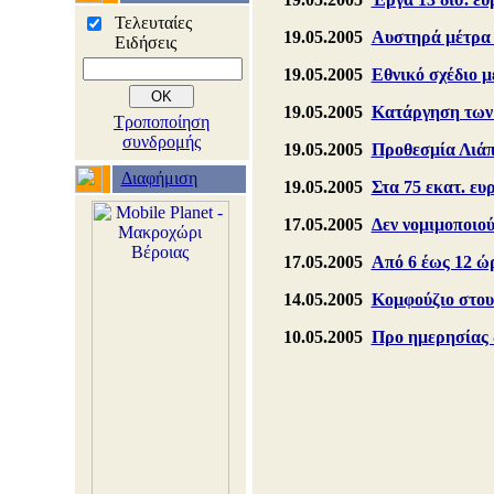
Τελευταίες
19.05.2005
Αυστηρά μέτρα τ
Ειδήσεις
19.05.2005
Εθνικό σχέδιο 
19.05.2005
Κατάργηση των 
Τροποποίηση
συνδρομής
19.05.2005
Προθεσμία Λιάπ
Διαφήμιση
19.05.2005
Στα 75 εκατ. ε
17.05.2005
Δεν νομιμοποιού
17.05.2005
Από 6 έως 12 ώ
14.05.2005
Κομφούζιο στου
10.05.2005
Προ ημερησίας 