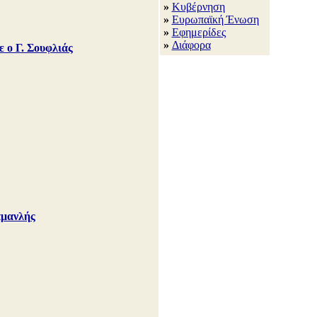
»
Κυβέρνηση
»
Ευρωπαϊκή Ένωση
»
Εφημερίδες
»
Διάφορα
 ο Γ. Σουφλιάς
αμανλής