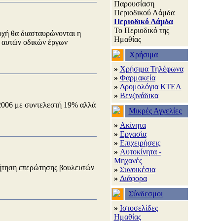
Παρουσίαση
Περιοδικού Λάμδα
Περιοδικό Λάμδα
Το Περιοδικό της
ιοχή θα διασταυρώνονται η
Ημαθίας
ν αυτών οδικών έργων
Χρήσιμα
»
Χρήσιμα Τηλέφωνα
»
Φαρμακεία
»
Δρομολόγια ΚΤΕΛ
»
Βενζινάδικα
/2006 με συντελεστή 19% αλλά
Μικρές Αγγελίες
»
Ακίνητα
»
Εργασία
»
Επιχειρήσεις
»
Αυτοκίνητα -
Μηχανές
ήτηση επερώτησης βουλευτών
»
Συνοικέσια
»
Διάφορα
Σύνδεσμοι
»
Ιστοσελίδες
Ημαθίας