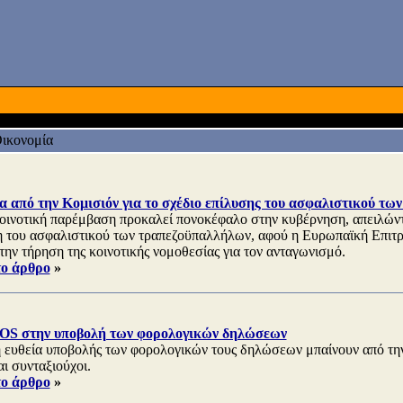
ικονομία
 από την Κομισιόν για το σχέδιο επίλυσης του ασφαλιστικού τω
οινοτική παρέμβαση προκαλεί πονοκέφαλο στην κυβέρνηση, απειλώντας
η του ασφαλιστικού των τραπεζοϋπαλλήλων, αφού η Ευρωπαϊκή Επιτρ
την τήρηση της κοινοτικής νομοθεσίας για τον ανταγωνισμό.
το άρθρο
»
SOS στην υποβολή των φορολογικών δηλώσεων
ή ευθεία υποβολής των φορολογικών τους δηλώσεων μπαίνουν από τ
ι συνταξιούχοι.
το άρθρο
»