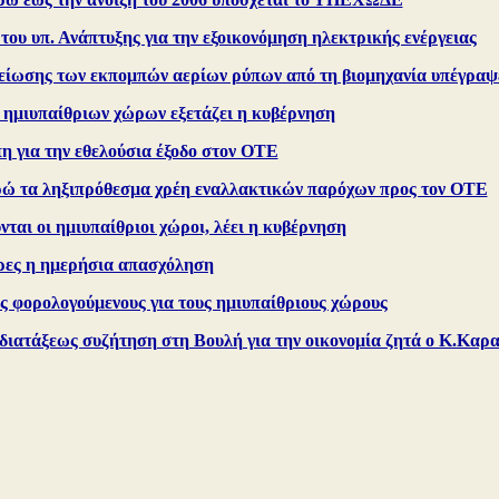
ου υπ. Ανάπτυξης για την εξοικονόμηση ηλεκτρικής ενέργειας
μείωσης των εκπομπών αερίων ρύπων από τη βιομηχανία υπέγραψε
ημιυπαίθριων χώρων εξετάζει η κυβέρνηση
η για την εθελούσια έξοδο στον ΟΤΕ
υρώ τα ληξιπρόθεσμα χρέη εναλλακτικών παρόχων προς τον ΟΤΕ
νται οι ημιυπαίθριοι χώροι, λέει η κυβέρνηση
ρες η ημερήσια απασχόληση
ς φορολογούμενους για τους ημιυπαίθριους χώρους
διατάξεως συζήτηση στη Βουλή για την οικονομία ζητά ο Κ.Καρ