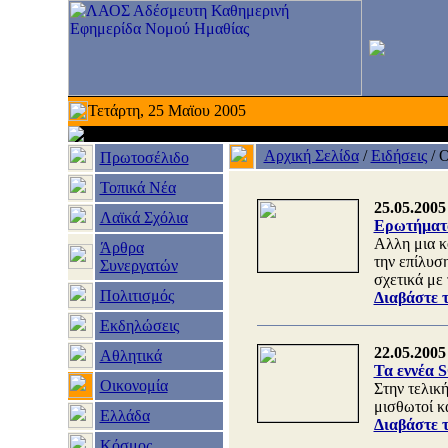
Τετάρτη, 25 Μαϊου 2005
Αρχική Σελίδα
/
Ειδήσεις
/
Ο
Πρωτοσέλιδο
Τοπικά Νέα
25.05.2005
Λαϊκά Σχόλια
Ερωτήματα
Αλλη μια κ
Άρθρα
την επίλυσ
Συνεργατών
σχετικά με 
Πολιτισμός
Διαβάστε 
Εκδηλώσεις
22.05.2005
Αθλητικά
Τα εννέα 
Οικονομία
Στην τελικ
μισθωτοί κα
Ελλάδα
Διαβάστε 
Κόσμος