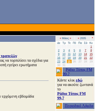
«
Μάιος
»
«
2005
*
Δε
Τρ
Τε
Πέ
Πα
Σά
Κυ
1
2
3
4
5
6
7
8
9
10
11
12
13
14
15
ν τραπεζών
16
17
18
19
20
21
22
 να τορπιλίσει τα σχέδια για
23
24
25
26
27
28
29
οπή εγείρει ερωτήματα
30
31
Ράδιο Τύπος FM
99,7
Κάντε κλικ
εδώ
για να ακούτε ζωντανά
το
Ράδιο Τύπος FM
ην ερχόμενη εβδομάδα
99,7
Περιοδικό Λάμδα