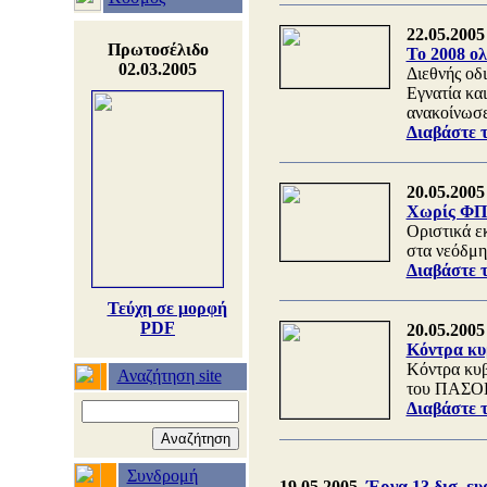
22.05.2005
Πρωτοσέλιδο
Το 2008 ολ
02.03.2005
Διεθνής οδ
Εγνατία κα
ανακοίνωσ
Διαβάστε 
20.05.2005
Χωρίς ΦΠΑ
Oριστικά ε
στα νεόδμη
Διαβάστε 
Τεύχη σε μορφή
PDF
20.05.2005
Κόντρα κυ
Κόντρα κυ
Αναζήτηση site
του ΠΑΣΟΚ 
Διαβάστε 
Συνδρομή
19.05.2005
Έργα 13 δισ. ε