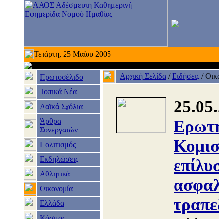
Τετάρτη, 25 Μαϊου 2005
Αρχική Σελίδα
/
Ειδήσεις
/
Οικ
Πρωτοσέλιδο
Τοπικά Νέα
25.05
Λαϊκά Σχόλια
Άρθρα
Ερωτή
Συνεργατών
Κομισ
Πολιτισμός
Εκδηλώσεις
επίλυ
Αθλητικά
ασφαλ
Οικονομία
τραπε
Ελλάδα
Κόσμος