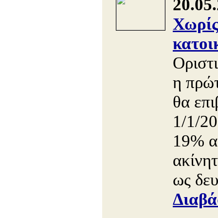
20.05
Χωρί
κατοι
Oριστ
η πρώ
θα επι
1/1/2
19% α
ακίνη
ως δευ
Διαβά