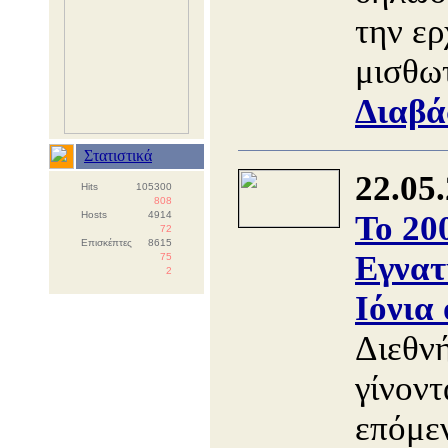
την ε
μισθωτ
Διαβά
Στατιστικά
22.05
Hits
105300
808
Hosts
4914
Το 20
72
Επισκέπτες
8615
Εγνατ
75
2
Ιόνια
Διεθν
γίνοντ
επόμε