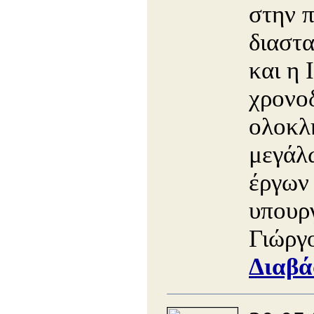
στην π
διαστ
και η 
χρονο
ολοκλ
μεγάλ
έργων
υπου
Γιώργ
Διαβά