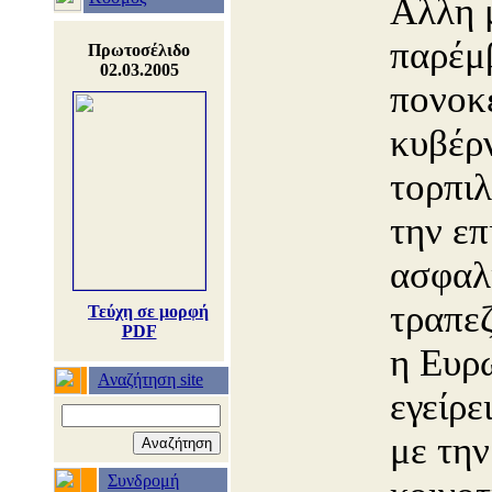
Αλλη μ
παρέμ
Πρωτοσέλιδο
02.03.2005
πονοκ
κυβέρ
τορπιλ
την επ
ασφαλ
τραπε
Τεύχη σε μορφή
PDF
η Ευρ
Αναζήτηση site
εγείρε
με την
Συνδρομή