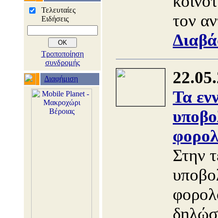
κοινοτ
Τελευταίες
τον α
Ειδήσεις
Διαβά
Τροποποίηση
συνδρομής
22.05
Διαφήμιση
Τα εν
υποβο
φορολ
Στην τ
υποβο
φορολ
δηλώσ