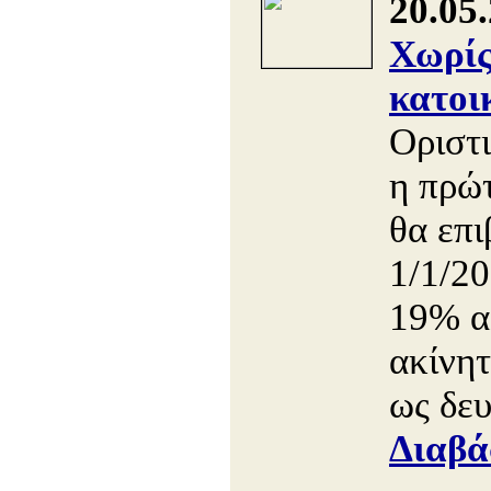
20.05
Χωρί
κατοι
Oριστ
η πρώ
θα επι
1/1/2
19% α
ακίνη
ως δευ
Διαβά