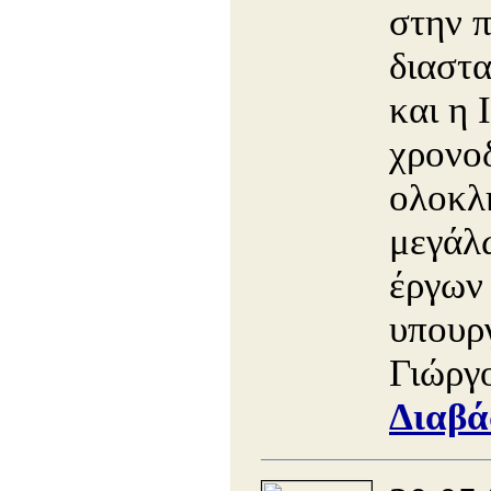
στην π
διαστ
και η 
χρονο
ολοκλ
μεγάλ
έργων
υπου
Γιώργ
Διαβά