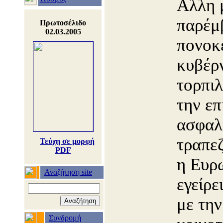
Αλλη μ
παρέμ
Πρωτοσέλιδο
02.03.2005
πονοκ
κυβέρ
τορπιλ
την επ
ασφαλ
τραπε
Τεύχη σε μορφή
PDF
η Ευρ
Αναζήτηση site
εγείρε
με την
Συνδρομή