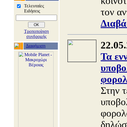
κοινοτ
Τελευταίες
τον α
Ειδήσεις
Διαβά
Τροποποίηση
συνδρομής
22.05
Διαφήμιση
Τα εν
υποβο
φορολ
Στην τ
υποβο
φορολ
δηλώσ