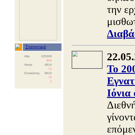
την ε
μισθωτ
Διαβά
Στατιστικά
22.05
Hits
105300
808
Hosts
4914
Το 20
72
Επισκέπτες
8615
Εγνατ
75
2
Ιόνια
Διεθν
γίνοντ
επόμε