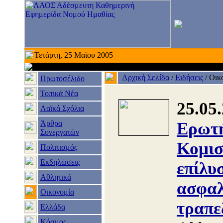
Τετάρτη, 25 Μαϊου 2005
Αρχική Σελίδα
/
Ειδήσεις
/
Οικ
Πρωτοσέλιδο
Τοπικά Νέα
25.05
Λαϊκά Σχόλια
Άρθρα
Ερωτή
Συνεργατών
Κομισ
Πολιτισμός
Εκδηλώσεις
επίλυ
Αθλητικά
ασφαλ
Οικονομία
τραπε
Ελλάδα
Κόσμος