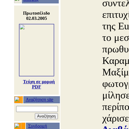
συντελ
επιτυχ
Πρωτοσέλιδο
02.03.2005
της Eu
το μεσ
πρωθυ
Καραμ
Μαξίμ
φωτογ
Τεύχη σε μορφή
PDF
μίλησε
Αναζήτηση site
περίπο
χάρισ
Συνδρομή