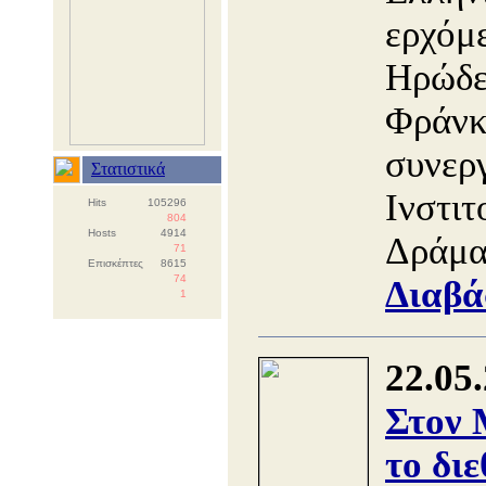
ερχόμ
Ηρώδε
Φράνκο
συνεργ
Στατιστικά
Ινστιτ
Hits
105296
804
Hosts
4914
Δράμα
71
Επισκέπτες
8615
74
Διαβά
1
22.05
Στον
το διε