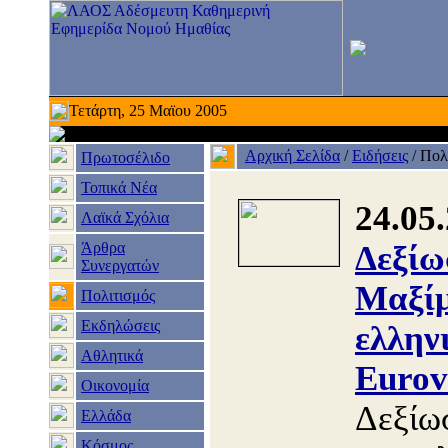
Τετάρτη, 25 Μαϊου 2005
Αρχική Σελίδα
/
Ειδήσεις
/
Πολ
Πρωτοσέλιδο
Τοπικά Νέα
24.05
Λαϊκά Σχόλια
Άρθρα
Δεξίω
Συνεργατών
Μαξίμ
Πολιτισμός
Εκδηλώσεις
ελλην
Αθλητικά
Eurov
Οικονομία
Δεξίω
Ελλάδα
Κόσμος