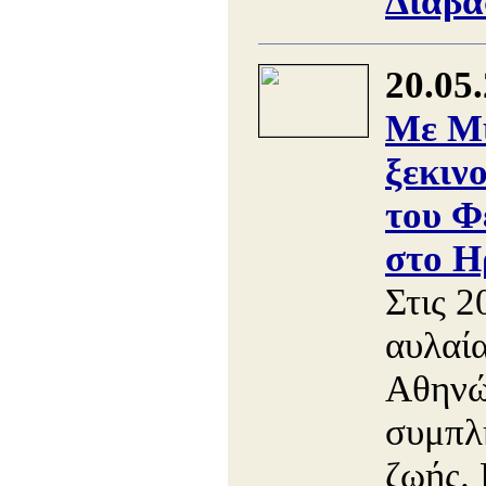
Διαβά
20.05
Με Μ
ξεκιν
του Φ
στο Η
Στις 2
αυλαί
Αθηνώ
συμπλ
ζωής. 