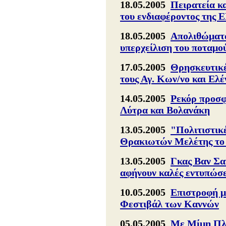
18.05.2005
Πειρατεία κα
του ενδιαφέροντος της 
18.05.2005
Απολιθώματα
υπερχείλιση του ποταμ
17.05.2005
Θρησκευτικές
τους Αγ. Κων/νο και Ελ
14.05.2005
Ρεκόρ προσφ
Λύτρα και Βολανάκη
13.05.2005
"Πολιτιστικ
Θρακιωτών Μελέτης το
13.05.2005
Γκας Βαν Σα
αφήνουν καλές εντυπώσε
10.05.2005
Επιστροφή μ
Φεστιβάλ των Καννών
05.05.2005
Με Μίμη Πλέ