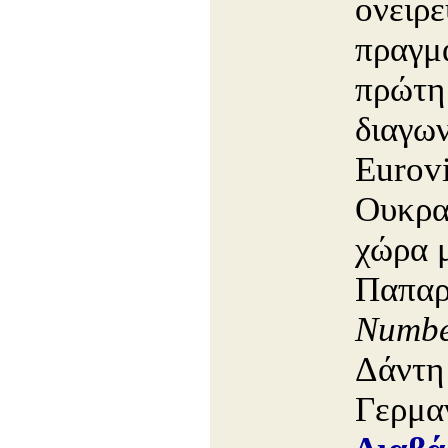
ονειρε
πραγμ
πρώτη
διαγων
Eurovi
Ουκρα
χώρα 
Παπαρ
Numb
Δάντη 
Γερμα