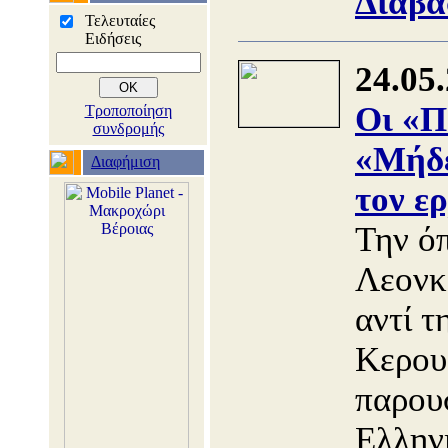
Διαβά
Τελευταίες
Ειδήσεις
24.05
Οι «Π
Τροποποίηση
συνδρομής
«Μήδε
Διαφήμιση
τον ε
Την ό
Λεον
αντί τ
Κερουμ
παρουσ
Ελλην