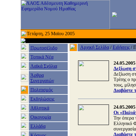
Τετάρτη, 25 Μαϊου 2005
Αρχική Σελίδα
/
Ειδήσεις
/
Π
Πρωτοσέλιδο
Τοπικά Νέα
24.05.2005
Λαϊκά Σχόλια
Δεξίωση σ
Δεξίωση στ
Άρθρα
Τρίτης ο 
Συνεργατών
τους, μίλη
Πολιτισμός
Διαβάστε 
Εκδηλώσεις
24.05.2005
Αθλητικά
Οι «Παλιάτ
Οικονομία
Την όπερα
Ελληνικό Φ
Ελλάδα
συνεργασία
Διαβάστε 
Κόσμος