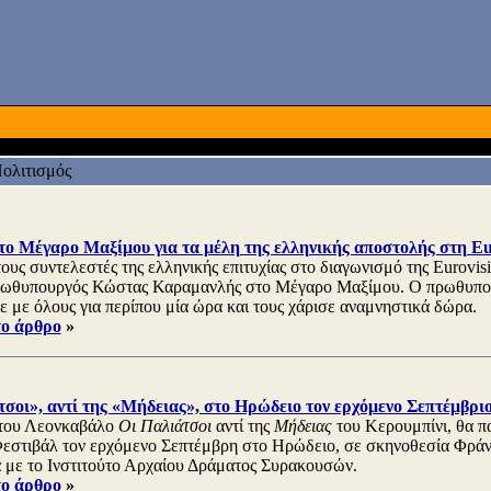
ολιτισμός
το Μέγαρο Μαξίμου για τα μέλη της ελληνικής αποστολής στη Eu
ους συντελεστές της ελληνικής επιτυχίας στο διαγωνισμό της Eurovis
πρωθυπουργός Κώστας Καραμανλής στο Μέγαρο Μαξίμου. Ο πρωθυπο
σε με όλους για περίπου μία ώρα και τους χάρισε αναμνηστικά δώρα.
το άρθρο
»
σοι», αντί της «Μήδειας», στο Ηρώδειο τον ερχόμενο Σεπτέμβρι
 του Λεονκαβάλο
Οι Παλιάτσοι
αντί της
Μήδειας
του Κερουμπίνι, θα π
εστιβάλ τον ερχόμενο Σεπτέμβρη στο Ηρώδειο, σε σκηνοθεσία Φράνκ
 με το Ινστιτούτο Αρχαίου Δράματος Συρακουσών.
το άρθρο
»