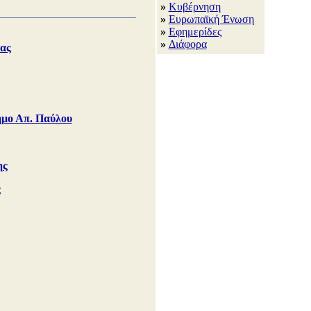
»
Κυβέρνηση
»
Ευρωπαϊκή Ένωση
»
Εφημερίδες
»
Διάφορα
ας
Δήμο Απ. Παύλου
ης
ς