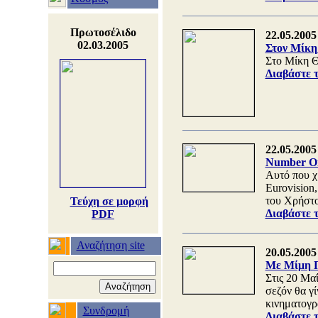
Πρωτοσέλιδο
22.05.2005
02.03.2005
Στον Μίκη 
Στο Μίκη Θ
Διαβάστε 
22.05.2005
Number On
Αυτό που χ
Eurovision
του Χρήστο
Τεύχη σε μορφή
Διαβάστε 
PDF
Αναζήτηση site
20.05.2005
Με Μίμη Π
Στις 20 Μα
σεζόν θα γ
κινηματογρ
Συνδρομή
Διαβάστε 