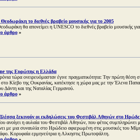
Θεοδωράκη το διεθνές βραβείο μουσικής για το 2005
εοδωράκη θα απονείμει η UNESCO το διεθνές βραβείο μουσικής για 
το άρθρο
»
e της Ευρώπης η Ελλάδα
ρόνια τώρα ονειρευόμασταν έγινε πραγματικότητα: Την πρώτη θέση σ
, στο Κίεβο της Ουκρανίας, κατέκτησε η χώρα μας με την Έλενα Παπα
υ Δάντη και της Ναταλίας Γερμανού.
το άρθρο
»
λέσσα ξεκινούν οι εκδηλώσεις του Φεστιβάλ Αθηνών στο Ηρώδε
ΐου ανοίγει η αυλαία του Φεστιβάλ Αθηνών, που φέτος συμπληρώνει μ
ίνει με μια συναυλία στο Ηρώδειο αφιερωμένη στις μουσικές του Μίμ
άφο. Κορυφαία ερμηνεύτρια η Αλκηστις Πρωτοψάλτη.
το άρθρο
»