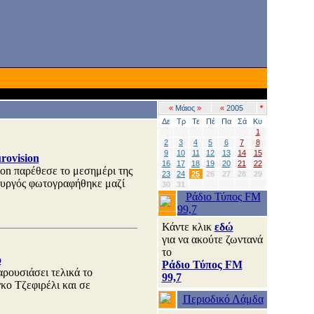
«
Μάιος
»
«
2005
*
Δε
Τρ
Τε
Πέ
Πα
Σά
Κυ
1
2
3
4
5
6
7
8
9
10
11
12
13
14
15
rovision
16
17
18
19
20
21
22
ion παρέθεσε το μεσημέρι της
23
24
25
26
27
28
29
υργός φωτογραφήθηκε μαζί
30
31
Ράδιο Τύπος FM
99,7
Κάντε κλικ
εδώ
για να ακούτε ζωντανά
το
ο
Ράδιο Τύπος FM
αρουσιάσει τελικά το
99,7
ο Τζεφιρέλι και σε
Περιοδικό Λάμδα