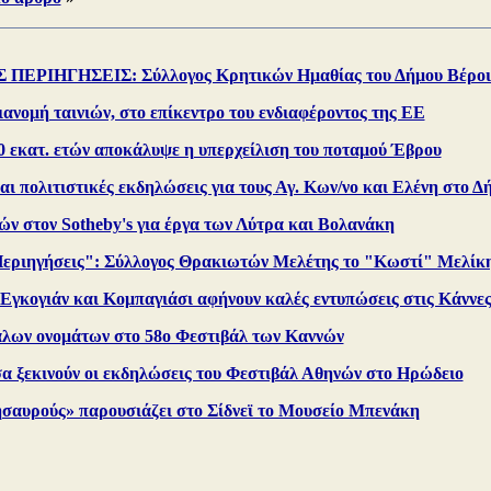
ΠΕΡΙΗΓΗΣΕΙΣ: Σύλλογος Κρητικών Ημαθίας του Δήμου Βέροι
ιανομή ταινιών, στο επίκεντρο του ενδιαφέροντος της ΕΕ
 εκατ. ετών αποκάλυψε η υπερχείλιση του ποταμού Έβρου
ι πολιτιστικές εκδηλώσεις για τους Αγ. Κων/νο και Ελένη στο 
ν στον Sotheby's για έργα των Λύτρα και Βολανάκη
Περιηγήσεις": Σύλλογος Θρακιωτών Μελέτης το "Κωστί" Μελίκ
 Εγκογιάν και Κομπαγιάσι αφήνουν καλές εντυπώσεις στις Κάννε
λων ονομάτων στο 58ο Φεστιβάλ των Καννών
 ξεκινούν οι εκδηλώσεις του Φεστιβάλ Αθηνών στο Ηρώδειο
σαυρούς» παρουσιάζει στο Σίδνεϊ το Μουσείο Μπενάκη