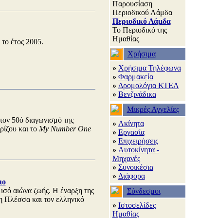
Παρουσίαση
Περιοδικού Λάμδα
Περιοδικό Λάμδα
Το Περιοδικό της
Ημαθίας
το έτος 2005.
Χρήσιμα
»
Χρήσιμα Τηλέφωνα
»
Φαρμακεία
»
Δρομολόγια ΚΤΕΛ
»
Βενζινάδικα
Μικρές Αγγελίες
τον 50ό διαγωνισμό της
»
Ακίνητα
ρίζου και το
My Number One
»
Εργασία
»
Επιχειρήσεις
»
Αυτοκίνητα -
Μηχανές
»
Συνοικέσια
»
Διάφορα
ιο
ισό αιώνα ζωής. Η έναρξη της
Σύνδεσμοι
η Πλέσσα και τον ελληνικό
»
Ιστοσελίδες
Ημαθίας