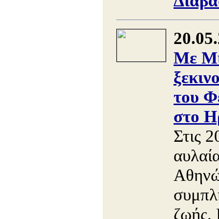
Διαβά
20.05
Με Μ
ξεκιν
του Φ
στο Η
Στις 2
αυλαί
Αθηνώ
συμπλ
ζωής. 