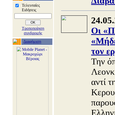
Διαβά
Τελευταίες
Ειδήσεις
24.05
Οι «Π
Τροποποίηση
συνδρομής
«Μήδε
Διαφήμιση
τον ε
Την ό
Λεον
αντί τ
Κερουμ
παρουσ
Ελλην