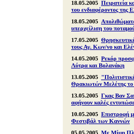
18.05.2005
Πειρατεία κα
του ενδιαφέροντος της 
18.05.2005
Απολιθώματα
υπερχείλιση του ποταμ
17.05.2005
Θρησκευτικές
τους Αγ. Κων/νο και Ελ
14.05.2005
Ρεκόρ προσφ
Λύτρα και Βολανάκη
13.05.2005
"Πολιτιστικ
Θρακιωτών Μελέτης το
13.05.2005
Γκας Βαν Σα
αφήνουν καλές εντυπώσε
10.05.2005
Επιστροφή μ
Φεστιβάλ των Καννών
05.05.2005
Με Μίμη Πλέ