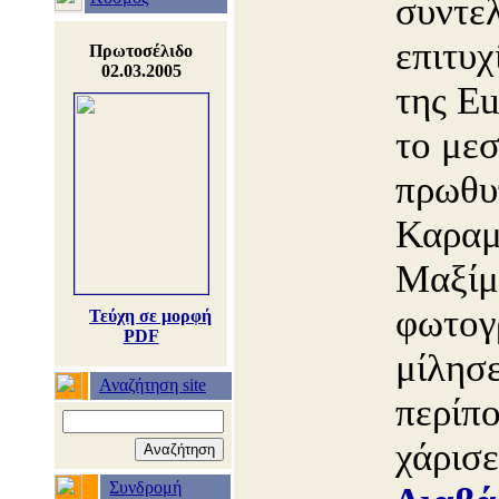
συντελ
επιτυχ
Πρωτοσέλιδο
02.03.2005
της Eu
το μεσ
πρωθυ
Καραμ
Μαξίμ
φωτογ
Τεύχη σε μορφή
PDF
μίλησε
Αναζήτηση site
περίπο
χάρισ
Συνδρομή