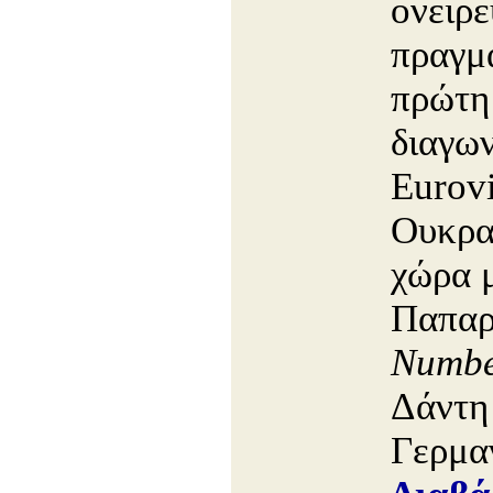
ονειρε
πραγμ
πρώτη
διαγων
Eurovi
Ουκρα
χώρα 
Παπαρ
Numb
Δάντη 
Γερμα