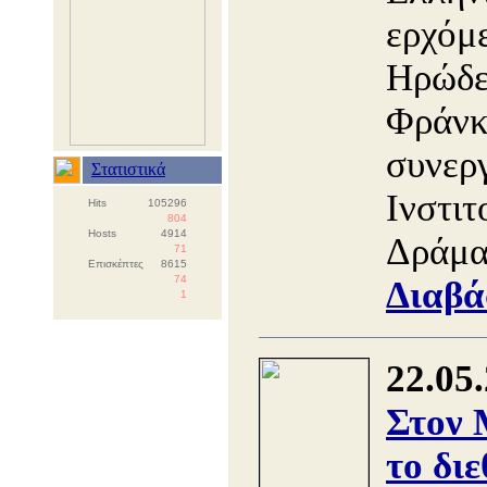
ερχόμ
Ηρώδε
Φράνκο
συνεργ
Στατιστικά
Ινστιτ
Hits
105296
804
Hosts
4914
Δράμα
71
Επισκέπτες
8615
74
Διαβά
1
22.05
Στον
το διε