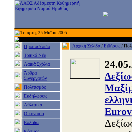
Τετάρτη, 25 Μαϊου 2005
Αρχική Σελίδα
/
Ειδήσεις
/
Πολ
Πρωτοσέλιδο
Τοπικά Νέα
24.05
Λαϊκά Σχόλια
Άρθρα
Δεξίω
Συνεργατών
Μαξίμ
Πολιτισμός
Εκδηλώσεις
ελλην
Αθλητικά
Eurov
Οικονομία
Δεξίω
Ελλάδα
Κόσμος