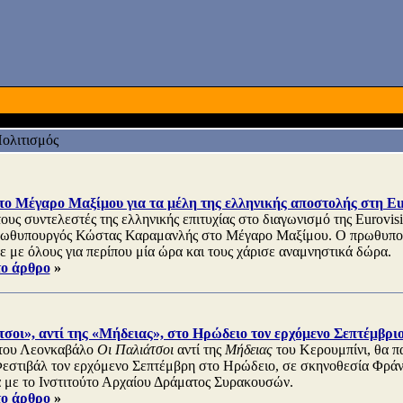
ολιτισμός
το Μέγαρο Μαξίμου για τα μέλη της ελληνικής αποστολής στη Eu
ους συντελεστές της ελληνικής επιτυχίας στο διαγωνισμό της Eurovis
πρωθυπουργός Κώστας Καραμανλής στο Μέγαρο Μαξίμου. Ο πρωθυπο
σε με όλους για περίπου μία ώρα και τους χάρισε αναμνηστικά δώρα.
το άρθρο
»
σοι», αντί της «Μήδειας», στο Ηρώδειο τον ερχόμενο Σεπτέμβρι
 του Λεονκαβάλο
Οι Παλιάτσοι
αντί της
Μήδειας
του Κερουμπίνι, θα π
εστιβάλ τον ερχόμενο Σεπτέμβρη στο Ηρώδειο, σε σκηνοθεσία Φράνκ
 με το Ινστιτούτο Αρχαίου Δράματος Συρακουσών.
το άρθρο
»