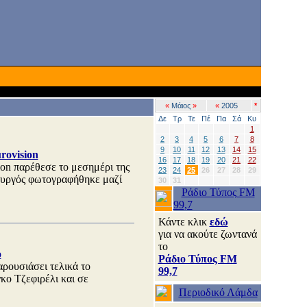
«
Μάιος
»
«
2005
*
Δε
Τρ
Τε
Πέ
Πα
Σά
Κυ
1
2
3
4
5
6
7
8
9
10
11
12
13
14
15
rovision
16
17
18
19
20
21
22
ion παρέθεσε το μεσημέρι της
23
24
25
26
27
28
29
υργός φωτογραφήθηκε μαζί
30
31
Ράδιο Τύπος FM
99,7
Κάντε κλικ
εδώ
για να ακούτε ζωντανά
το
ο
Ράδιο Τύπος FM
αρουσιάσει τελικά το
99,7
ο Τζεφιρέλι και σε
Περιοδικό Λάμδα