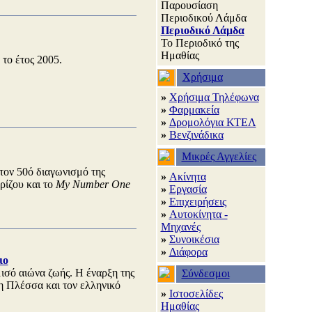
Παρουσίαση
Περιοδικού Λάμδα
Περιοδικό Λάμδα
Το Περιοδικό της
Ημαθίας
το έτος 2005.
Χρήσιμα
»
Χρήσιμα Τηλέφωνα
»
Φαρμακεία
»
Δρομολόγια ΚΤΕΛ
»
Βενζινάδικα
Μικρές Αγγελίες
τον 50ό διαγωνισμό της
»
Ακίνητα
ρίζου και το
My Number One
»
Εργασία
»
Επιχειρήσεις
»
Αυτοκίνητα -
Μηχανές
»
Συνοικέσια
»
Διάφορα
ιο
ισό αιώνα ζωής. Η έναρξη της
Σύνδεσμοι
η Πλέσσα και τον ελληνικό
»
Ιστοσελίδες
Ημαθίας