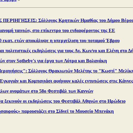
ΠΕΡΙΗΓΗΣΕΙΣ: Σύλλογος Κρητικών Ημαθίας του Δήμου Βέροι
ιανομή ταινιών, στο επίκεντρο του ενδιαφέροντος της ΕΕ
 εκατ. ετών αποκάλυψε η υπερχείλιση του ποταμού Έβρου
ι πολιτιστικές εκδηλώσεις για τους Αγ. Κων/νο και Ελένη στο 
ν στον Sotheby's για έργα των Λύτρα και Βολανάκη
Περιηγήσεις": Σύλλογος Θρακιωτών Μελέτης το "Κωστί" Μελίκ
 Εγκογιάν και Κομπαγιάσι αφήνουν καλές εντυπώσεις στις Κάννε
λων ονομάτων στο 58ο Φεστιβάλ των Καννών
 ξεκινούν οι εκδηλώσεις του Φεστιβάλ Αθηνών στο Ηρώδειο
σαυρούς» παρουσιάζει στο Σίδνεϊ το Μουσείο Μπενάκη