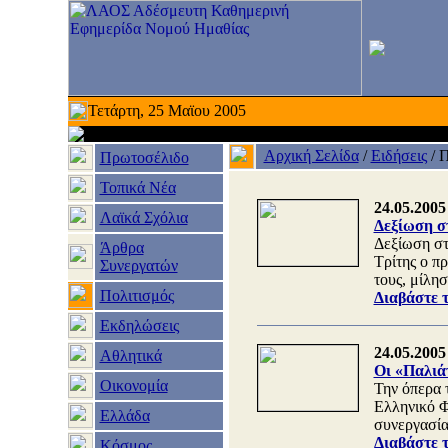
Τετάρτη, 25 Μαϊου 2005
Αρχική Σελίδα
/
Ειδήσεις
/
Π
Πρωτοσέλιδο
Τοπικά Νέα
24.05.2005
Λαϊκά Σχόλια
Δεξίωση σ
Δεξίωση στ
Άρθρα
Τρίτης ο 
Συνεργατών
τους, μίλη
Πολιτισμός
Διαβάστε 
Εκδηλώσεις
24.05.2005
Αθλητικά
Οι «Παλιάτ
Οικονομία
Την όπερα
Ελληνικό Φ
Ελλάδα
συνεργασία
Διαβάστε 
Κόσμος