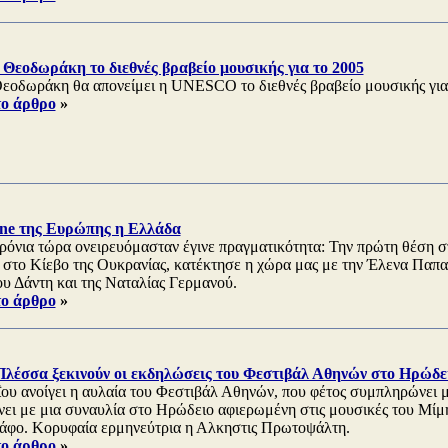
Θεοδωράκη το διεθνές βραβείο μουσικής για το 2005
εοδωράκη θα απονείμει η UNESCO το διεθνές βραβείο μουσικής για 
το άρθρο
»
e της Ευρώπης η Ελλάδα
ρόνια τώρα ονειρευόμασταν έγινε πραγματικότητα: Την πρώτη θέση σ
, στο Κίεβο της Ουκρανίας, κατέκτησε η χώρα μας με την Έλενα Παπα
υ Δάντη και της Ναταλίας Γερμανού.
το άρθρο
»
λέσσα ξεκινούν οι εκδηλώσεις του Φεστιβάλ Αθηνών στο Ηρώδε
ΐου ανοίγει η αυλαία του Φεστιβάλ Αθηνών, που φέτος συμπληρώνει μ
ίνει με μια συναυλία στο Ηρώδειο αφιερωμένη στις μουσικές του Μίμ
άφο. Κορυφαία ερμηνεύτρια η Αλκηστις Πρωτοψάλτη.
το άρθρο
»