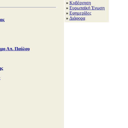
»
Κυβέρνηση
»
Ευρωπαϊκή Ένωση
»
Εφημερίδες
»
Διάφορα
ας
Δήμο Απ. Παύλου
ης
ς