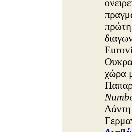
ονειρε
πραγμ
πρώτη
διαγων
Eurovi
Ουκρα
χώρα 
Παπαρ
Numb
Δάντη 
Γερμα