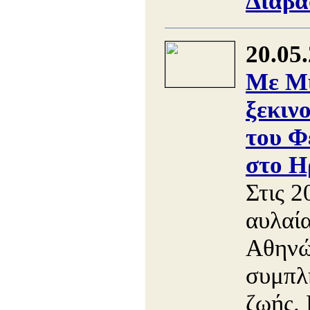
Διαβά
20.05
Με Μ
ξεκιν
του Φ
στο Η
Στις 2
αυλαί
Αθηνώ
συμπλ
ζωής. 