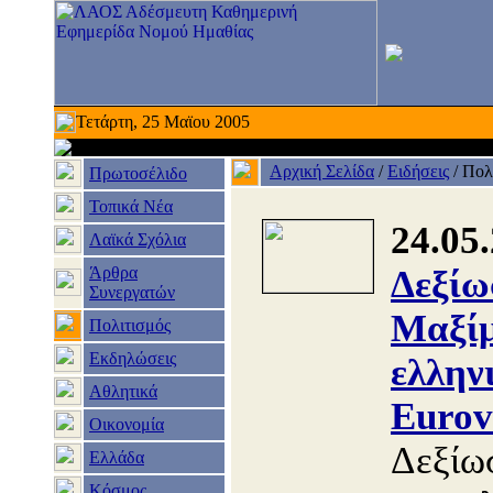
Τετάρτη, 25 Μαϊου 2005
Αρχική Σελίδα
/
Ειδήσεις
/
Πολ
Πρωτοσέλιδο
Τοπικά Νέα
24.05
Λαϊκά Σχόλια
Άρθρα
Δεξίω
Συνεργατών
Μαξίμ
Πολιτισμός
Εκδηλώσεις
ελλην
Αθλητικά
Eurov
Οικονομία
Δεξίω
Ελλάδα
Κόσμος