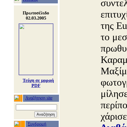
συντελ
επιτυχ
Πρωτοσέλιδο
02.03.2005
της Eu
το μεσ
πρωθυ
Καραμ
Μαξίμ
φωτογ
Τεύχη σε μορφή
PDF
μίλησε
Αναζήτηση site
περίπο
χάρισ
Συνδρομή