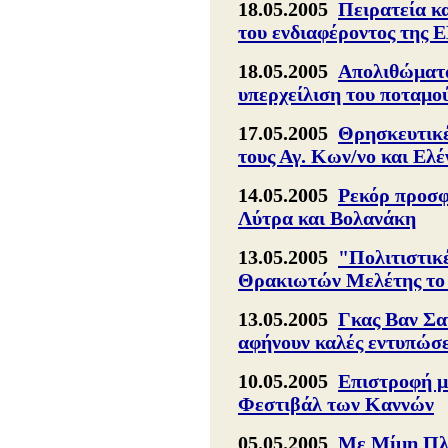
18.05.2005
Πειρατεία κα
του ενδιαφέροντος της 
18.05.2005
Απολιθώματα
υπερχείλιση του ποταμ
17.05.2005
Θρησκευτικές
τους Αγ. Κων/νο και Ελ
14.05.2005
Ρεκόρ προσφ
Λύτρα και Βολανάκη
13.05.2005
"Πολιτιστικ
Θρακιωτών Μελέτης το
13.05.2005
Γκας Βαν Σα
αφήνουν καλές εντυπώσε
10.05.2005
Επιστροφή μ
Φεστιβάλ των Καννών
05.05.2005
Με Μίμη Πλέ