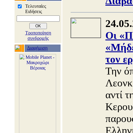
Διαβά
Τελευταίες
Ειδήσεις
24.05
Οι «Π
Τροποποίηση
συνδρομής
«Μήδε
Διαφήμιση
τον ε
Την ό
Λεον
αντί τ
Κερουμ
παρουσ
Ελλην