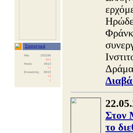
ερχόμ
Ηρώδε
Φράνκο
συνεργ
Στατιστικά
Ινστιτ
Hits
105296
804
Hosts
4914
Δράμα
71
Επισκέπτες
8615
74
Διαβά
1
22.05
Στον
το διε