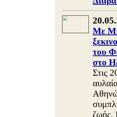
Διαβά
20.05
Με Μ
ξεκιν
του Φ
στο Η
Στις 2
αυλαί
Αθηνώ
συμπλ
ζωής. 