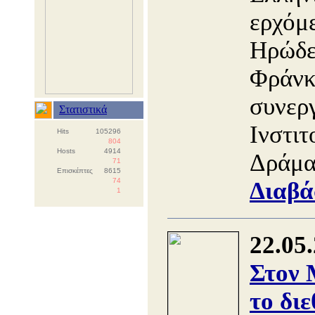
ερχόμ
Ηρώδε
Φράνκο
συνεργ
Στατιστικά
Ινστιτ
Hits
105296
804
Hosts
4914
Δράμα
71
Επισκέπτες
8615
74
Διαβά
1
22.05
Στον
το διε