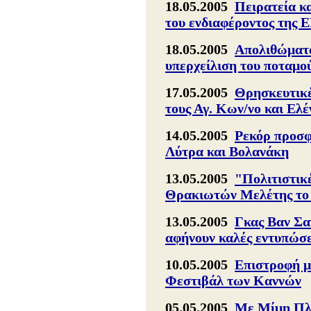
18.05.2005
Πειρατεία κα
του ενδιαφέροντος της 
18.05.2005
Απολιθώματα
υπερχείλιση του ποταμ
17.05.2005
Θρησκευτικές
τους Αγ. Κων/νο και Ελ
14.05.2005
Ρεκόρ προσφ
Λύτρα και Βολανάκη
13.05.2005
"Πολιτιστικ
Θρακιωτών Μελέτης το
13.05.2005
Γκας Βαν Σα
αφήνουν καλές εντυπώσε
10.05.2005
Επιστροφή μ
Φεστιβάλ των Καννών
05.05.2005
Με Μίμη Πλέ