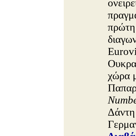
ονειρε
πραγμ
πρώτη
διαγων
Eurovi
Ουκρα
χώρα 
Παπαρ
Numb
Δάντη 
Γερμα