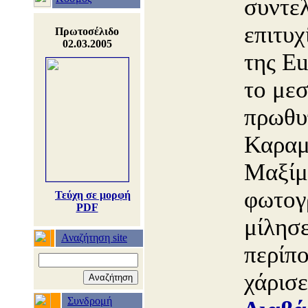
συντελ
επιτυχ
Πρωτοσέλιδο
02.03.2005
της Eu
το μεσ
πρωθυ
Καραμ
Μαξίμ
φωτογ
Τεύχη σε μορφή
PDF
μίλησε
Αναζήτηση site
περίπο
χάρισ
Συνδρομή