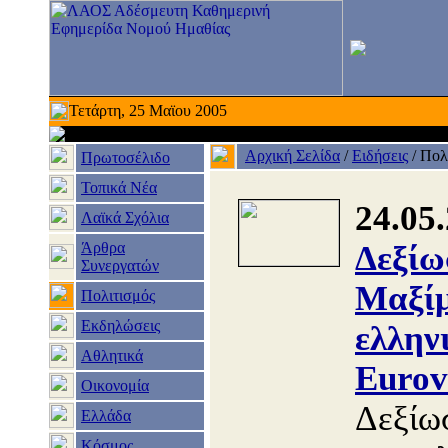
Τετάρτη, 25 Μαϊου 2005
Αρχική Σελίδα
/
Ειδήσεις
/
Πολ
Πρωτοσέλιδο
Τοπικά Νέα
24.05
Λαϊκά Σχόλια
Άρθρα
Δεξίω
Συνεργατών
Μαξίμ
Πολιτισμός
Εκδηλώσεις
ελλην
Αθλητικά
Eurov
Οικονομία
Δεξίω
Ελλάδα
Κόσμος