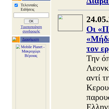
Διαβά
Τελευταίες
Ειδήσεις
24.05
Οι «Π
Τροποποίηση
συνδρομής
«Μήδε
Διαφήμιση
τον ε
Την ό
Λεον
αντί τ
Κερουμ
παρουσ
Ελλην