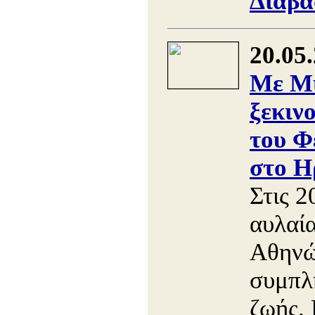
Διαβά
20.05
Με Μ
ξεκιν
του Φ
στο Η
Στις 2
αυλαί
Αθηνώ
συμπλ
ζωής. 