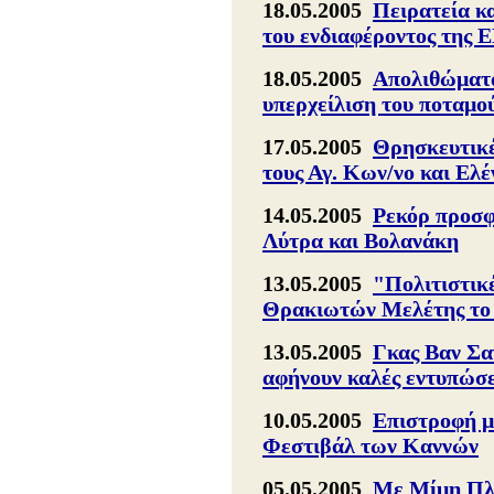
18.05.2005
Πειρατεία κα
του ενδιαφέροντος της 
18.05.2005
Απολιθώματα
υπερχείλιση του ποταμ
17.05.2005
Θρησκευτικές
τους Αγ. Κων/νο και Ελ
14.05.2005
Ρεκόρ προσφ
Λύτρα και Βολανάκη
13.05.2005
"Πολιτιστικ
Θρακιωτών Μελέτης το
13.05.2005
Γκας Βαν Σα
αφήνουν καλές εντυπώσε
10.05.2005
Επιστροφή μ
Φεστιβάλ των Καννών
05.05.2005
Με Μίμη Πλέ