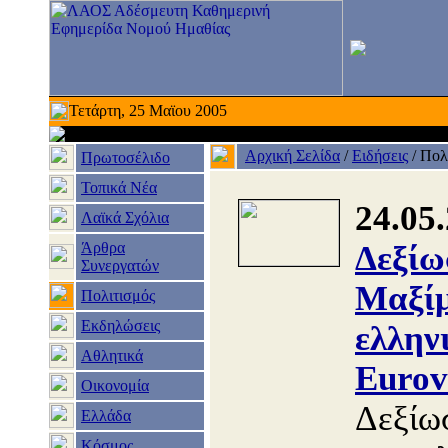
Τετάρτη, 25 Μαϊου 2005
Αρχική Σελίδα
/
Ειδήσεις
/
Πολ
Πρωτοσέλιδο
Τοπικά Νέα
24.05
Λαϊκά Σχόλια
Άρθρα
Δεξίω
Συνεργατών
Μαξίμ
Πολιτισμός
Εκδηλώσεις
ελλην
Αθλητικά
Eurov
Οικονομία
Δεξίω
Ελλάδα
Κόσμος