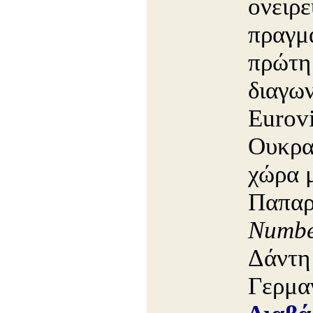
ονειρε
πραγμ
πρώτη
διαγων
Eurovi
Ουκρα
χώρα 
Παπαρ
Numb
Δάντη 
Γερμα