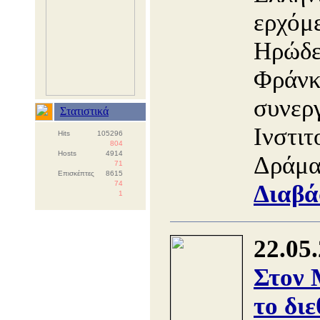
ερχόμ
Ηρώδε
Φράνκο
συνεργ
Στατιστικά
Ινστιτ
Hits
105296
804
Hosts
4914
Δράμα
71
Επισκέπτες
8615
74
Διαβά
1
22.05
Στον
το διε