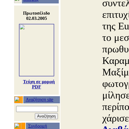
συντελ
επιτυχ
Πρωτοσέλιδο
02.03.2005
της Eu
το μεσ
πρωθυ
Καραμ
Μαξίμ
φωτογ
Τεύχη σε μορφή
PDF
μίλησε
Αναζήτηση site
περίπο
χάρισ
Συνδρομή