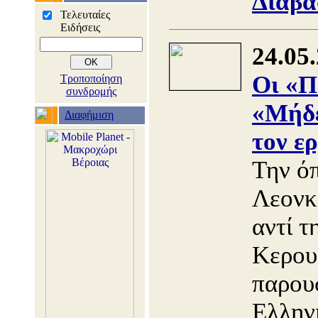
Διαβά
Τελευταίες
Ειδήσεις
24.05
Οι «Π
Τροποποίηση
συνδρομής
«Μήδε
Διαφήμιση
τον ε
Την ό
Λεον
αντί τ
Κερουμ
παρουσ
Ελλην