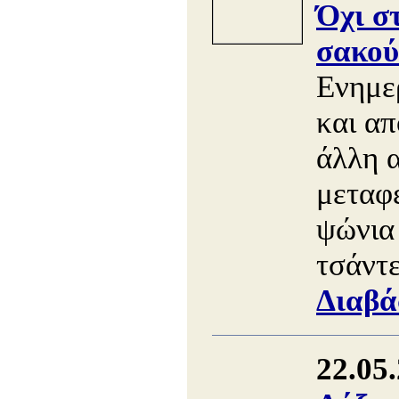
Όχι σ
σακού
Ενημε
και απ
άλλη 
μεταφ
ψώνια 
τσάντε
Διαβά
22.05