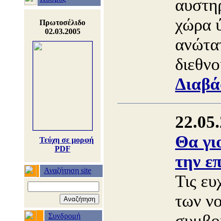
αυστη
χώρα 
Πρωτοσέλιδο
02.03.2005
ανώτα
διεθνο
Διαβά
22.05
Θα γι
Τεύχη σε μορφή
PDF
την επ
Αναζήτηση site
Τις ευ
των ν
συμβο
Συνδρομή