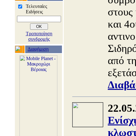
Τελευταίες
στους
Ειδήσεις
και 4ο
αντινο
Τροποποίηση
συνδρομής
Σιδηρό
Διαφήμιση
από τ
εξετά
Διαβά
22.05
Ενίσχ
κλωστ