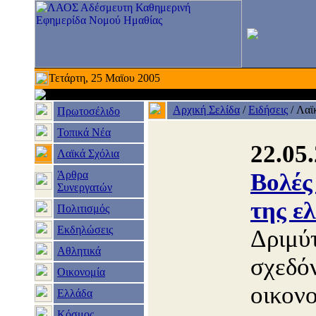
Τετάρτη, 25 Μαϊου 2005
Αρχική Σελίδα
/
Ειδήσεις
/
Λαϊ
Πρωτοσέλιδο
Τοπικά Νέα
22.05
Λαϊκά Σχόλια
Άρθρα
Βολές
Συνεργατών
της ε
Πολιτισμός
Εκδηλώσεις
Δριμύτ
Αθλητικά
σχεδόν
Οικονομία
οικονο
Ελλάδα
Κόσμος