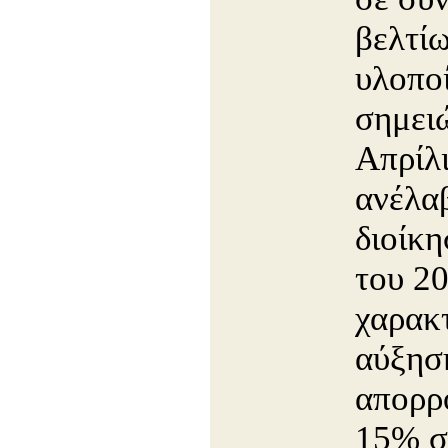
βελτί
υλοπο
σημει
Απρίλι
ανέλα
διοίκη
του 20
χαρακτ
αύξησ
απορρ
15% σ