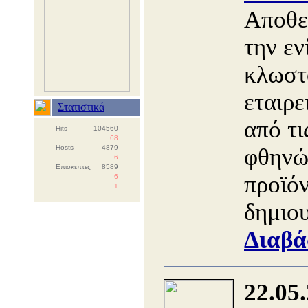
Αποθεμ
την εν
κλωστ
εταιρε
Στατιστικά
από τι
Hits
104560
68
Hosts
4879
φθηνώ
6
Επισκέπτες
8589
προϊό
6
1
δημιο
Διαβά
22.05