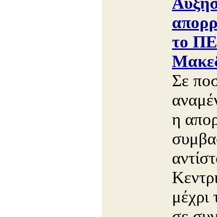
Αύξη
απορρ
το ΠΕ
Μακεδ
Σε πο
αναμέν
η απορ
συμβα
αντίσ
Κεντρ
μέχρι 
σε συν