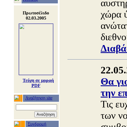
αυστη
χώρα 
Πρωτοσέλιδο
02.03.2005
ανώτα
διεθνο
Διαβά
22.05
Θα γι
Τεύχη σε μορφή
PDF
την επ
Αναζήτηση site
Τις ευ
των ν
συμβο
Συνδρομή