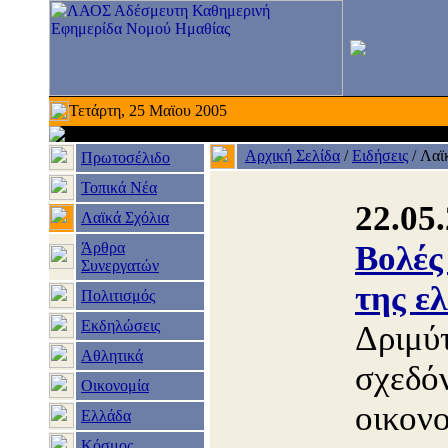
Τετάρτη, 25 Μαϊου 2005
Αρχική Σελίδα
/
Ειδήσεις
/
Λαϊ
Πρωτοσέλιδο
Τοπικά Νέα
22.05
Λαϊκά Σχόλια
Άρθρα
Βολές
Συνεργατών
της ε
Πολιτισμός
Εκδηλώσεις
Δριμύτ
Αθλητικά
σχεδόν
Οικονομία
οικονο
Ελλάδα
Κόσμος