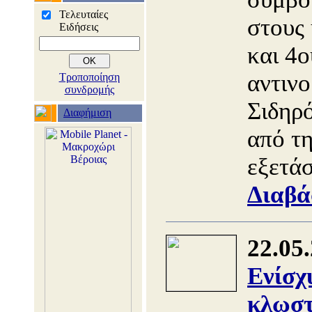
Τελευταίες
στους
Ειδήσεις
και 4ο
αντινο
Τροποποίηση
συνδρομής
Σιδηρό
Διαφήμιση
από τ
εξετά
Διαβά
22.05
Ενίσχ
κλωστ