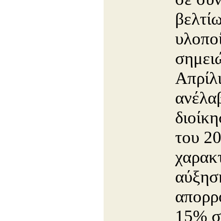
βελτί
υλοπο
σημει
Απρίλι
ανέλα
διοίκη
του 20
χαρακτ
αύξησ
απορρ
15% σ