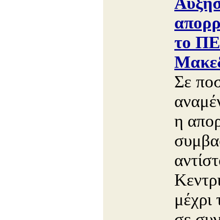
Αύξη
απορρ
το ΠΕ
Μακεδ
Σε πο
αναμέν
η απορ
συμβα
αντίσ
Κεντρ
μέχρι 
σε συν