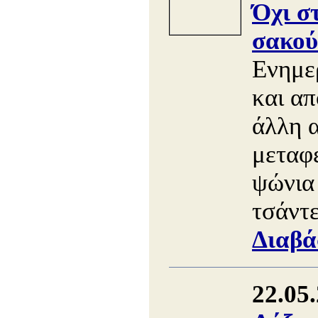
Όχι σ
σακού
Ενημε
και απ
άλλη 
μεταφ
ψώνια 
τσάντε
Διαβά
22.05