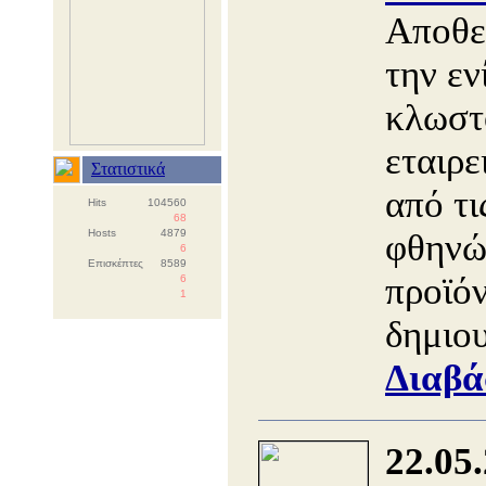
Αποθεμ
την εν
κλωστ
εταιρε
Στατιστικά
από τι
Hits
104560
68
Hosts
4879
φθηνώ
6
Επισκέπτες
8589
προϊό
6
1
δημιο
Διαβά
22.05