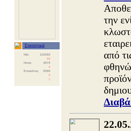
Αποθεμ
την εν
κλωστ
εταιρε
Στατιστικά
από τι
Hits
104560
68
Hosts
4879
φθηνώ
6
Επισκέπτες
8589
προϊό
6
1
δημιο
Διαβά
22.05