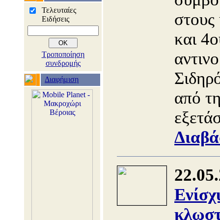
Τελευταίες
στους
Ειδήσεις
και 4ο
αντινο
Τροποποίηση
συνδρομής
Σιδηρό
Διαφήμιση
από τ
εξετά
Διαβά
22.05
Ενίσχ
κλωστ