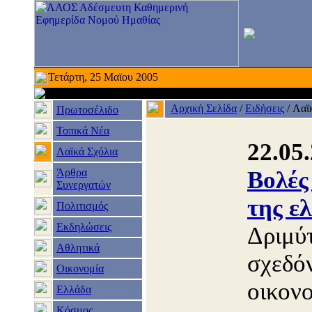
Τετάρτη, 25 Μαϊου 2005
Αρχική Σελίδα
/
Ειδήσεις
/
Λαϊ
Πρωτοσέλιδο
Τοπικά Νέα
22.05
Λαϊκά Σχόλια
Άρθρα
Βολές
Συνεργατών
της ε
Πολιτισμός
Εκδηλώσεις
Δριμύτ
Αθλητικά
σχεδόν
Οικονομία
οικονο
Ελλάδα
Κόσμος