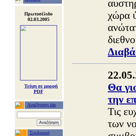
αυστη
χώρα 
Πρωτοσέλιδο
02.03.2005
ανώτα
διεθνο
Διαβά
22.05
Θα γι
Τεύχη σε μορφή
PDF
την επ
Αναζήτηση site
Τις ευ
των ν
συμβο
Συνδρομή