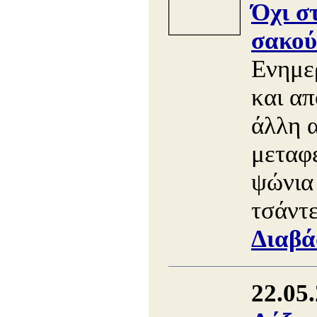
Όχι σ
σακού
Ενημε
και απ
άλλη 
μεταφ
ψώνια 
τσάντε
Διαβά
22.05