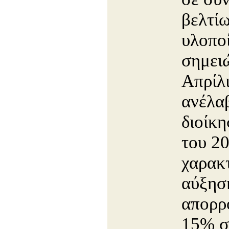
βελτί
υλοπο
σημει
Απρίλι
ανέλα
διοίκη
του 20
χαρακτ
αύξησ
απορρ
15% σ