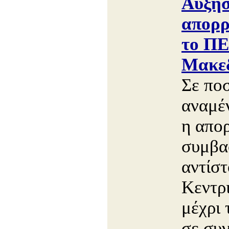
Αύξη
απορρ
το ΠΕ
Μακεδ
Σε πο
αναμέν
η απορ
συμβα
αντίσ
Κεντρ
μέχρι 
σε συν