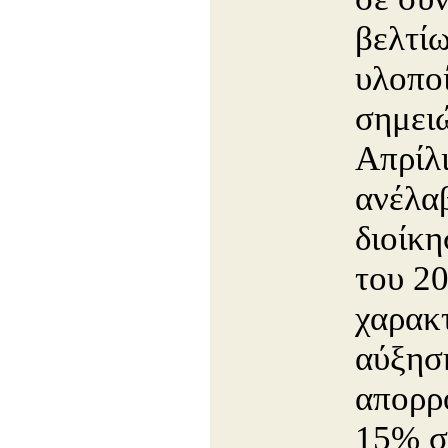
βελτί
υλοπο
σημει
Απρίλι
ανέλα
διοίκη
του 20
χαρακτ
αύξησ
απορρ
15% σ