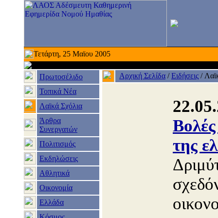
Τετάρτη, 25 Μαϊου 2005
Αρχική Σελίδα
/
Ειδήσεις
/
Λαϊ
Πρωτοσέλιδο
Τοπικά Νέα
22.05
Λαϊκά Σχόλια
Άρθρα
Βολές
Συνεργατών
της ε
Πολιτισμός
Εκδηλώσεις
Δριμύτ
Αθλητικά
σχεδόν
Οικονομία
οικονο
Ελλάδα
Κόσμος