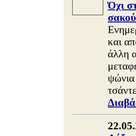
Όχι σ
σακού
Ενημε
και απ
άλλη 
μεταφ
ψώνια 
τσάντε
Διαβά
22.05