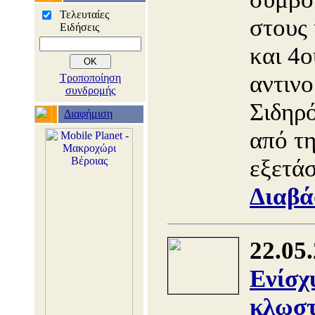
Τελευταίες
στους
Ειδήσεις
και 4ο
αντινο
Τροποποίηση
συνδρομής
Σιδηρό
Διαφήμιση
από τ
εξετά
Διαβά
22.05
Ενίσχ
κλωστ