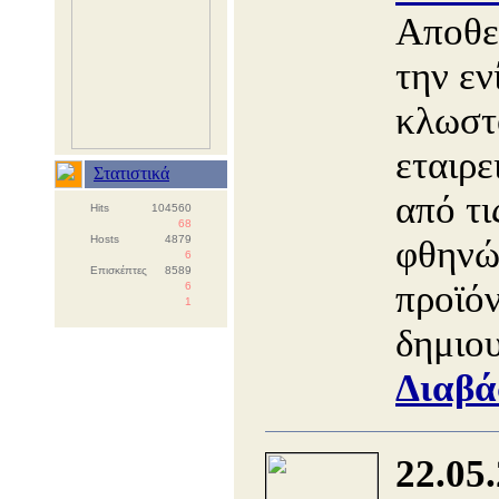
Αποθεμ
την εν
κλωστ
εταιρε
Στατιστικά
από τι
Hits
104560
68
Hosts
4879
φθηνώ
6
Επισκέπτες
8589
προϊό
6
1
δημιο
Διαβά
22.05