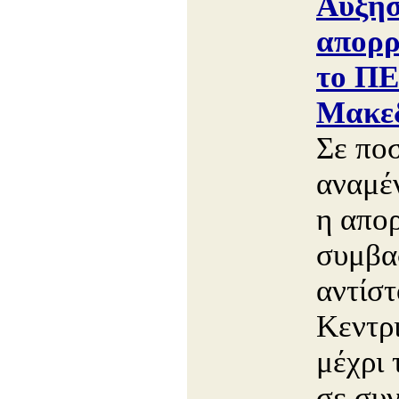
Αύξη
απορρ
το ΠΕ
Μακεδ
Σε πο
αναμέν
η απορ
συμβα
αντίσ
Κεντρ
μέχρι 
σε συν