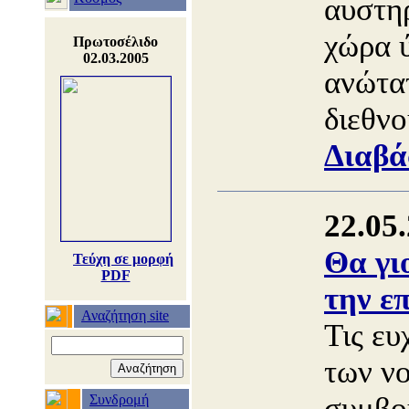
αυστη
χώρα 
Πρωτοσέλιδο
02.03.2005
ανώτα
διεθνο
Διαβά
22.05
Θα γι
Τεύχη σε μορφή
PDF
την επ
Αναζήτηση site
Τις ευ
των ν
συμβο
Συνδρομή