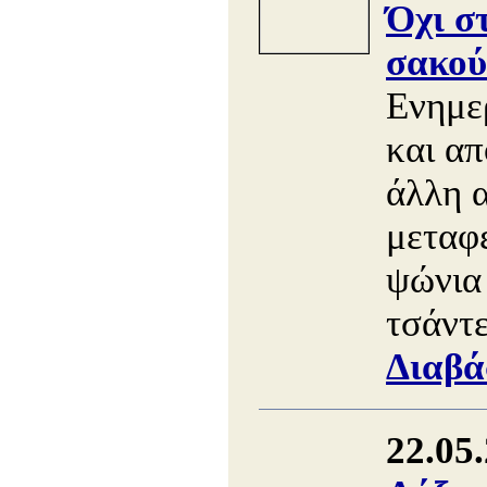
Όχι σ
σακού
Ενημε
και απ
άλλη 
μεταφ
ψώνια 
τσάντε
Διαβά
22.05