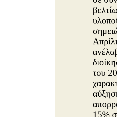
βελτί
υλοπο
σημει
Απρίλι
ανέλα
διοίκη
του 20
χαρακτ
αύξησ
απορρ
15% σ