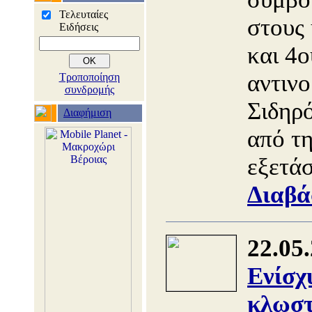
Τελευταίες
στους
Ειδήσεις
και 4ο
αντινο
Τροποποίηση
συνδρομής
Σιδηρό
Διαφήμιση
από τ
εξετά
Διαβά
22.05
Ενίσχ
κλωστ