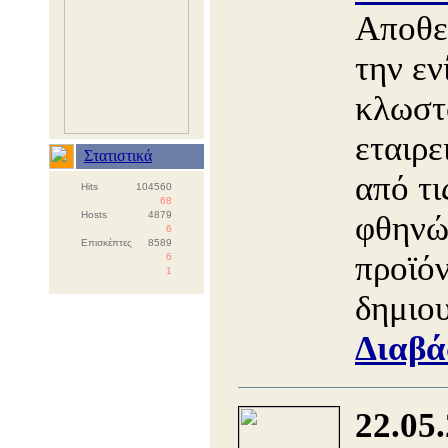
Αποθεμ
την εν
κλωστ
εταιρε
Στατιστικά
από τι
Hits
104560
68
Hosts
4879
φθηνώ
6
Επισκέπτες
8589
προϊό
6
1
δημιο
Διαβά
22.05