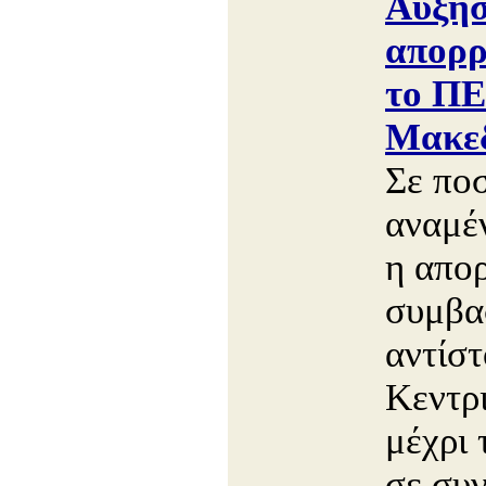
Αύξη
απορρ
το ΠΕ
Μακεδ
Σε πο
αναμέν
η απορ
συμβα
αντίσ
Κεντρ
μέχρι 
σε συν