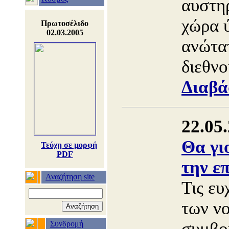
αυστη
χώρα 
Πρωτοσέλιδο
02.03.2005
ανώτα
διεθνο
Διαβά
22.05
Θα γι
Τεύχη σε μορφή
PDF
την επ
Αναζήτηση site
Τις ευ
των ν
συμβο
Συνδρομή