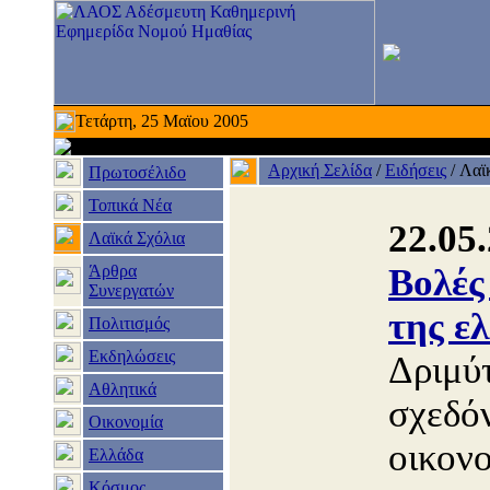
Τετάρτη, 25 Μαϊου 2005
Αρχική Σελίδα
/
Ειδήσεις
/
Λαϊ
Πρωτοσέλιδο
Τοπικά Νέα
22.05
Λαϊκά Σχόλια
Άρθρα
Βολές
Συνεργατών
της ε
Πολιτισμός
Εκδηλώσεις
Δριμύτ
Αθλητικά
σχεδόν
Οικονομία
οικονο
Ελλάδα
Κόσμος