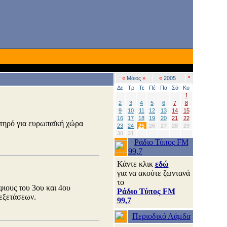
«
Μάιος
»
«
2005
*
Δε
Τρ
Τε
Πέ
Πα
Σά
Κυ
1
2
3
4
5
6
7
8
9
10
11
12
13
14
15
16
17
18
19
20
21
22
στηρό για ευρωπαϊκή χώρα
23
24
25
26
27
28
29
30
31
Ράδιο Τύπος FM
99,7
Κάντε κλικ
εδώ
για να ακούτε ζωντανά
το
ιους του 3ου και 4ου
Ράδιο Τύπος FM
 εξετάσεων.
99,7
Περιοδικό Λάμδα