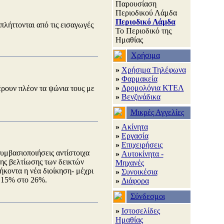
Παρουσίαση
Περιοδικού Λάμδα
Περιοδικό Λάμδα
λήττονται από τις εισαγωγές
Το Περιοδικό της
Ημαθίας
Χρήσιμα
»
Χρήσιμα Τηλέφωνα
»
Φαρμακεία
»
Δρομολόγια ΚΤΕΛ
ρουν πλέον τα ψώνια τους με
»
Βενζινάδικα
Μικρές Αγγελίες
»
Ακίνητα
»
Εργασία
»
Επιχειρήσεις
υμβασιοποιήσεις αντίστοιχα
»
Αυτοκίνητα -
λης βελτίωσης των δεικτών
Μηχανές
κοντα η νέα διοίκηση- μέχρι
»
Συνοικέσια
ο 15% στο 26%.
»
Διάφορα
Σύνδεσμοι
»
Ιστοσελίδες
Ημαθίας