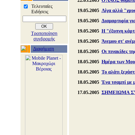
22.05.2005
Ο ΛΑΟΣ θυμάται
Τελευταίες
19.05.2005
Λίγα αλλά "χρυ
Ειδήσεις
19.05.2005
Διαμαρτυρία γι
19.05.2005
Η "έξυπνη κάρ
Τροποποίηση
συνδρομής
19.05.2005
Άνεμου στ' ανέ
Διαφήμιση
18.05.2005
Οι πινακίδες τη
18.05.2005
Ημέρα των Μουσ
18.05.2005
Το αλάτι ξεχάστ
18.05.2005
Ένα τσαμπί με μ
17.05.2005
ΣΗΜΕΙΩΜΑ ΣΥΝΤ