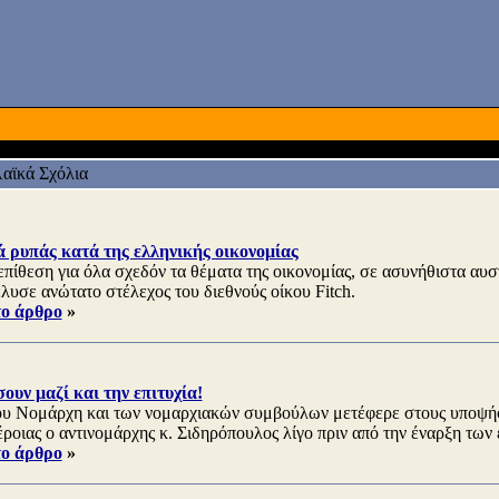
αϊκά Σχόλια
 ρυπάς κατά της ελληνικής οικονομίας
επίθεση για όλα σχεδόν τα θέματα της οικονομίας, σε ασυνήθιστα αυ
έλυσε ανώτατο στέλεχος του διεθνούς οίκου Fitch.
το άρθρο
»
ουν μαζί και την επιτυχία!
του Νομάρχη και των νομαρχιακών συμβούλων μετέφερε στους υποψήφ
ροιας ο αντινομάρχης κ. Σιδηρόπουλος λίγο πριν από την έναρξη των
το άρθρο
»