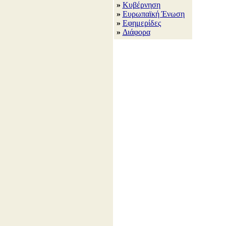
»
Κυβέρνηση
»
Ευρωπαϊκή Ένωση
»
Εφημερίδες
»
Διάφορα