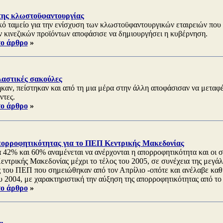
της κλωστοϋφαντουργίας
ό ταμείο για την ενίσχυση των κλωστοϋφαντουργικών εταιρειών που π
 κινεζικών προϊόντων αποφάσισε να δημιουργήσει η κυβέρνηση.
το άρθρο
»
λαστικές σακούλες
αν, πείστηκαν και από τη μια μέρα στην άλλη αποφάσισαν να μεταφέ
ντες.
το άρθρο
»
ορροφητικότητας για το ΠΕΠ Κεντρικής Μακεδονίας
 42% και 60% αναμένεται να ανέρχονται η απορροφητικότητα και οι σ
ντρικής Μακεδονίας μέχρι το τέλος του 2005, σε συνέχεια της μεγά
 του ΠΕΠ που σημειώθηκαν από τον Απρίλιο -οπότε και ανέλαβε καθή
ου 2004, με χαρακτηριστική την αύξηση της απορροφητικότητας από τ
το άρθρο
»