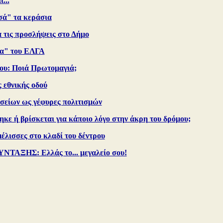
...
σά" τα κεράσια
α τις προσλήψεις στο Δήμο
τα" του ΕΛΓΑ
μου: Ποιά Πρωτομαγιά;
ς εθνικής οδού
είων ως γέφυρες πολιτισμών
ηκε ή βρίσκεται για κάποιο λόγο στην άκρη του δρόμου;
έλισσες στο κλαδί του δέντρου
ΑΞΗΣ: Ελλάς το... μεγαλείο σου!