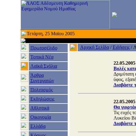
Τετάρτη, 25 Μαϊου 2005
Αρχική Σελίδα
/
Ειδήσεις
/
Λ
Πρωτοσέλιδο
Τοπικά Νέα
22.05.2005
Λαϊκά Σχόλια
Βολές κατά
Δριμύτατη 
Άρθρα
ύφος, εξαπ
Συνεργατών
Διαβάστε 
Πολιτισμός
Εκδηλώσεις
22.05.2005
Θα γιορτάσ
Αθλητικά
Τις ευχές 
Οικονομία
Λυκείου Βέ
Διαβάστε 
Ελλάδα
Κόσμος