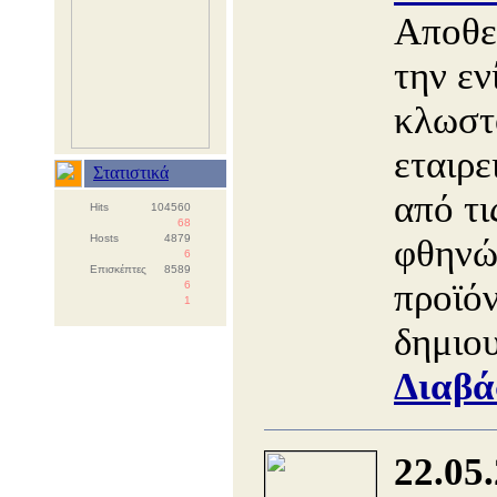
Αποθεμ
την εν
κλωστ
εταιρε
Στατιστικά
από τι
Hits
104560
68
Hosts
4879
φθηνώ
6
Επισκέπτες
8589
προϊό
6
1
δημιο
Διαβά
22.05