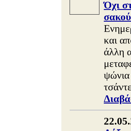
Όχι σ
σακού
Ενημε
και απ
άλλη 
μεταφ
ψώνια 
τσάντε
Διαβά
22.05