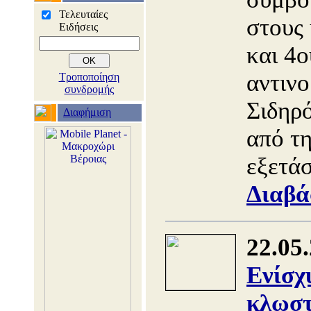
Τελευταίες
στους
Ειδήσεις
και 4ο
αντινο
Τροποποίηση
συνδρομής
Σιδηρό
Διαφήμιση
από τ
εξετά
Διαβά
22.05
Ενίσχ
κλωστ