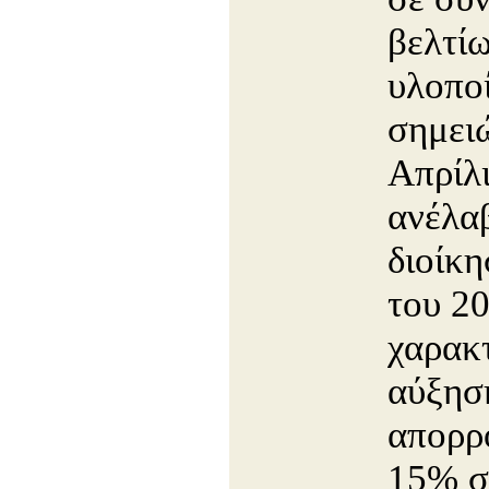
βελτί
υλοπο
σημει
Απρίλι
ανέλα
διοίκη
του 20
χαρακτ
αύξησ
απορρ
15% σ