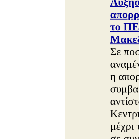
Αύξη
απορρ
το ΠΕ
Μακεδ
Σε πο
αναμέν
η απορ
συμβα
αντίσ
Κεντρ
μέχρι 
σε συν