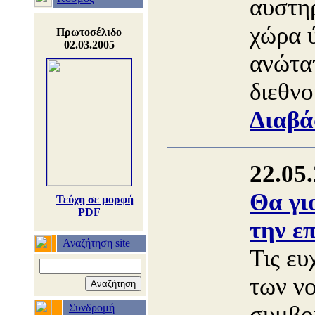
αυστη
χώρα 
Πρωτοσέλιδο
02.03.2005
ανώτα
διεθνο
Διαβά
22.05
Θα γι
Τεύχη σε μορφή
PDF
την επ
Αναζήτηση site
Τις ευ
των ν
συμβο
Συνδρομή