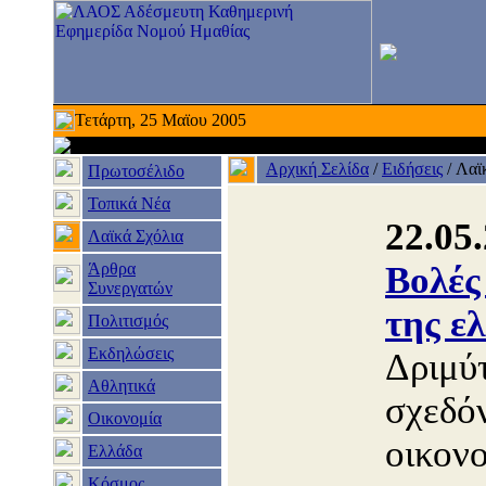
Τετάρτη, 25 Μαϊου 2005
Αρχική Σελίδα
/
Ειδήσεις
/
Λαϊ
Πρωτοσέλιδο
Τοπικά Νέα
22.05
Λαϊκά Σχόλια
Άρθρα
Βολές
Συνεργατών
της ε
Πολιτισμός
Εκδηλώσεις
Δριμύτ
Αθλητικά
σχεδόν
Οικονομία
οικονο
Ελλάδα
Κόσμος