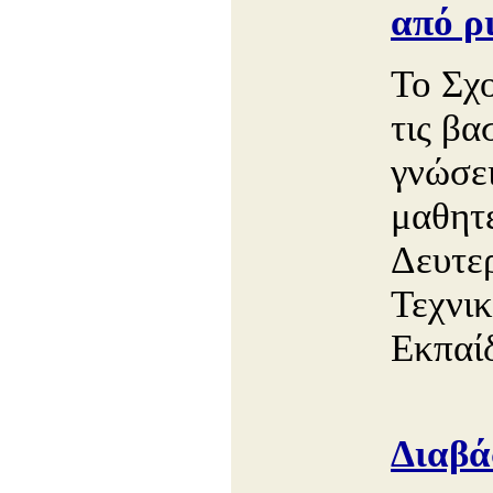
από ρ
Το Σχο
τις βα
γνώσει
μαθητ
Δευτε
Τεχνι
Εκπαί
Διαβά