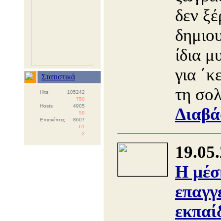
δεν ξέ
δημιο
ίδια μ
για ΄κ
Στατιστικά
τη σο
Hits
105242
750
Hosts
4905
Διαβά
59
Επισκέπτες
8607
61
2
19.05
Η μέσ
επαγγ
εκπαί