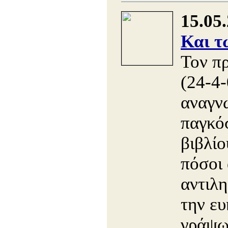
15.05
Και τ
Τον π
(24-4-
αναγν
παγκό
βιβλίο
πόσοι 
αντιλ
την ευ
γράψω