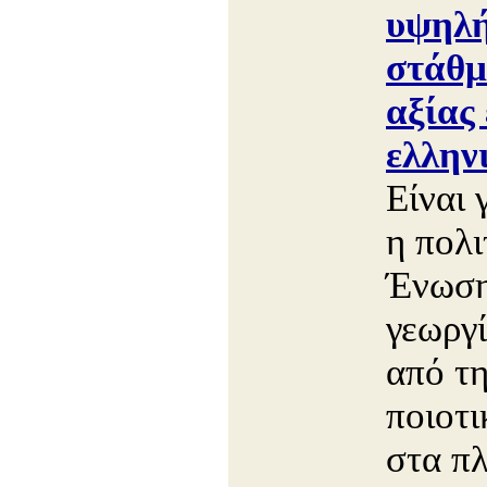
υψηλή
στάθμ
αξίας 
ελλην
Είναι 
η πολι
Ένωση
γεωργί
από τ
ποιοτ
στα πλ