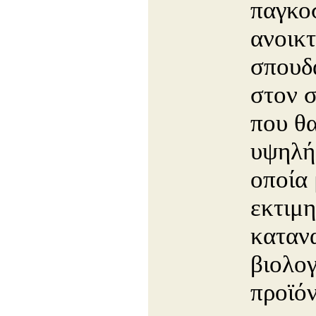
παγκο
ανοικ
σπουδ
στον 
που θα
υψηλή
οποία 
εκτιμη
καταν
βιολογ
προϊόν