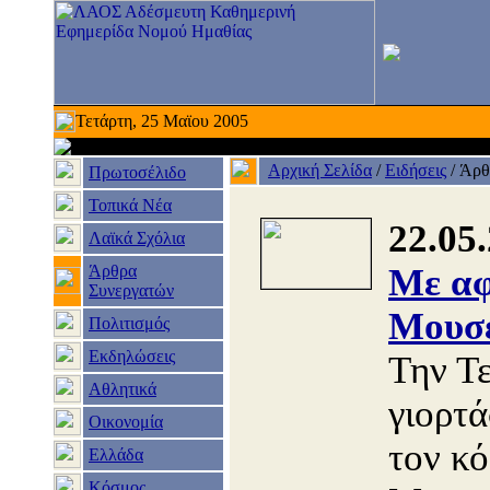
Τετάρτη, 25 Μαϊου 2005
Αρχική Σελίδα
/
Ειδήσεις
/
Άρθ
Πρωτοσέλιδο
Τοπικά Νέα
22.05
Λαϊκά Σχόλια
Άρθρα
Με αφ
Συνεργατών
Μουσ
Πολιτισμός
Εκδηλώσεις
Την Τ
Αθλητικά
γιορτ
Οικονομία
τον κ
Ελλάδα
Κόσμος