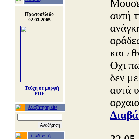
Μουσε
αυτή 
Πρωτοσέλιδο
02.03.2005
ανάγκ
αράδες
και ε
Οχι πω
δεν με
αυτά υ
Τεύχη σε μορφή
PDF
αρχαιο
Αναζήτηση site
Διαβά
22.05
Συνδρομή