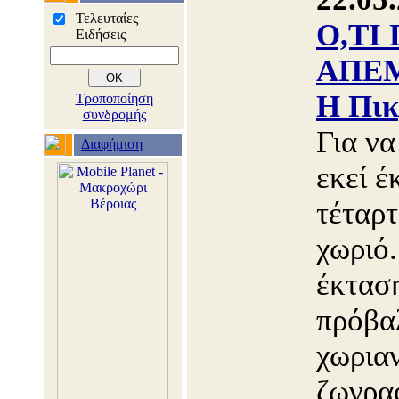
Τελευταίες
Ο,ΤΙ
Ειδήσεις
ΑΠΕΜ
Η Πικ
Τροποποίηση
συνδρομής
Για να
Διαφήμιση
εκεί έ
τέταρτ
χωριό.
έκταση
πρόβα
χωρια
ζωγρα