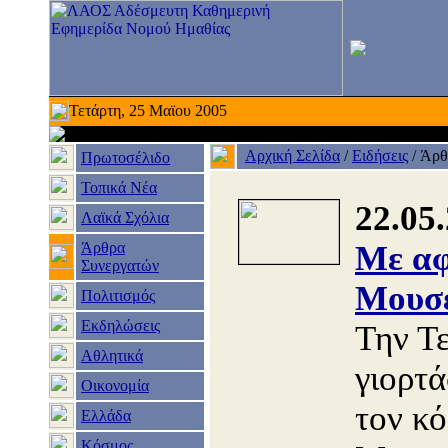
Τετάρτη, 25 Μαϊου 2005
Αρχική Σελίδα
/
Ειδήσεις
/
Άρθ
Πρωτοσέλιδο
Τοπικά Νέα
22.05
Λαϊκά Σχόλια
Άρθρα
Με αφ
Συνεργατών
Μουσ
Πολιτισμός
Εκδηλώσεις
Την Τ
Αθλητικά
γιορτ
Οικονομία
τον κ
Ελλάδα
Κόσμος