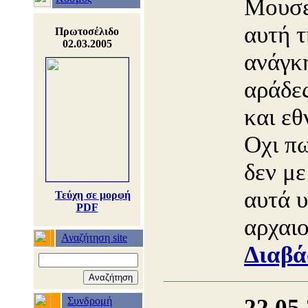
Μουσε
αυτή 
Πρωτοσέλιδο
02.03.2005
ανάγκ
αράδες
και ε
Οχι πω
δεν με
αυτά υ
Τεύχη σε μορφή
PDF
αρχαιο
Αναζήτηση site
Διαβά
22.05
Συνδρομή