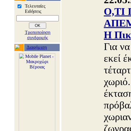
Τελευταίες
Ο,ΤΙ
Ειδήσεις
ΑΠΕΜ
Η Πικ
Τροποποίηση
συνδρομής
Για να
Διαφήμιση
εκεί έ
τέταρτ
χωριό.
έκταση
πρόβα
χωρια
ζωγρα