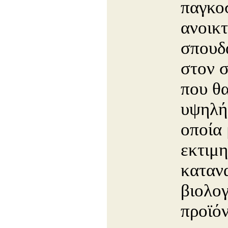
παγκο
ανοικ
σπουδ
στον 
που θα
υψηλή
οποία 
εκτιμη
καταν
βιολογ
προϊόν