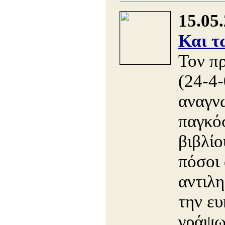
15.05
Και τ
Τον π
(24-4-
αναγν
παγκό
βιβλίο
πόσοι 
αντιλ
την ευ
γράψω