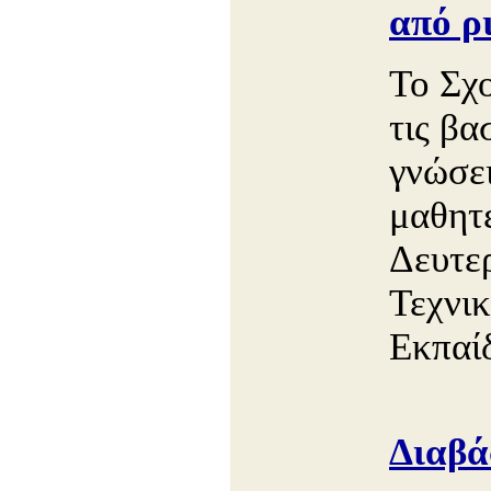
από ρ
Το Σχο
τις βα
γνώσει
μαθητ
Δευτε
Τεχνι
Εκπαί
Διαβά