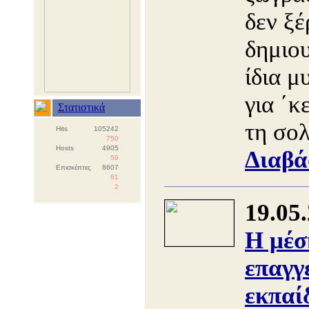
δεν ξέ
δημιο
ίδια μ
για ΄κ
Στατιστικά
τη σο
Hits
105242
750
Hosts
4905
Διαβά
59
Επισκέπτες
8607
61
2
19.05
Η μέσ
επαγγ
εκπαί