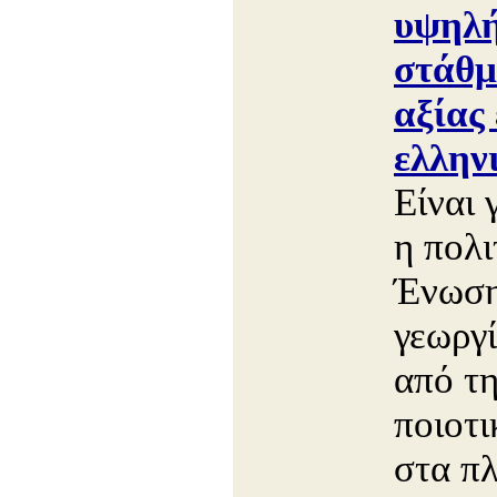
υψηλή
στάθμ
αξίας 
ελλην
Είναι 
η πολι
Ένωση
γεωργί
από τ
ποιοτ
στα πλ