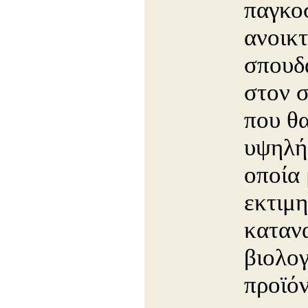
παγκο
ανοικ
σπουδ
στον 
που θα
υψηλή
οποία 
εκτιμη
καταν
βιολογ
προϊόν