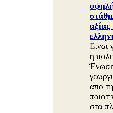
υψηλή
στάθμ
αξίας 
ελλην
Είναι 
η πολι
Ένωση
γεωργί
από τ
ποιοτ
στα πλ