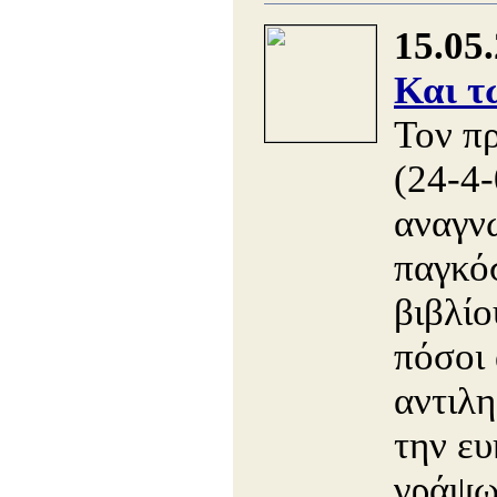
15.05
Και τ
Τον π
(24-4-
αναγν
παγκό
βιβλίο
πόσοι 
αντιλ
την ευ
γράψω