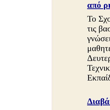
από ρ
Το Σχο
τις βα
γνώσει
μαθητ
Δευτε
Τεχνι
Εκπαί
Διαβά