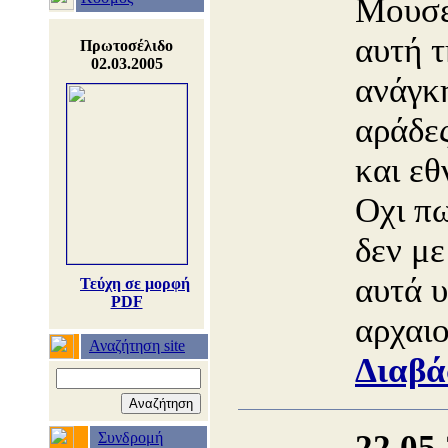
Μουσε
αυτή 
Πρωτοσέλιδο
02.03.2005
ανάγκ
αράδες
και ε
Οχι πω
δεν με
αυτά υ
Τεύχη σε μορφή
PDF
αρχαιο
Αναζήτηση site
Διαβά
22.05
Συνδρομή