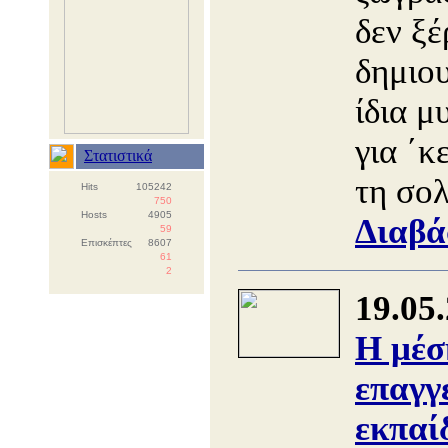
δεν ξέ
δημιο
ίδια μ
για ΄κ
Στατιστικά
τη σο
Hits
105242
750
Hosts
4905
Διαβά
59
Επισκέπτες
8607
61
2
19.05
Η μέσ
επαγγ
εκπαί