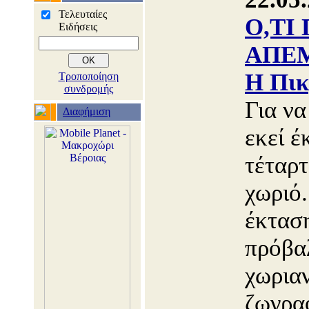
Τελευταίες
Ο,ΤΙ
Ειδήσεις
ΑΠΕΜ
Η Πικ
Τροποποίηση
συνδρομής
Για να
Διαφήμιση
εκεί έ
τέταρτ
χωριό.
έκταση
πρόβα
χωρια
ζωγρα