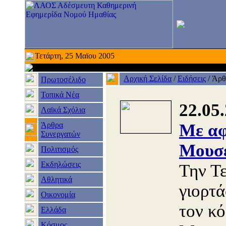
Τετάρτη, 25 Μαϊου 2005
Αρχική Σελίδα
/
Ειδήσεις
/
Άρθ
Πρωτοσέλιδο
Τοπικά Νέα
22.05
Λαϊκά Σχόλια
Άρθρα
Με αφ
Συνεργατών
Μουσ
Πολιτισμός
Εκδηλώσεις
Την Τ
Αθλητικά
γιορτ
Οικονομία
τον κ
Ελλάδα
Κόσμος