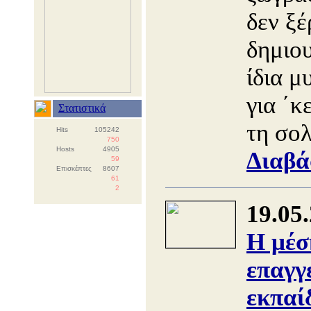
δεν ξέ
δημιο
ίδια μ
για ΄κ
Στατιστικά
τη σο
Hits
105242
750
Hosts
4905
Διαβά
59
Επισκέπτες
8607
61
2
19.05
Η μέσ
επαγγ
εκπαί