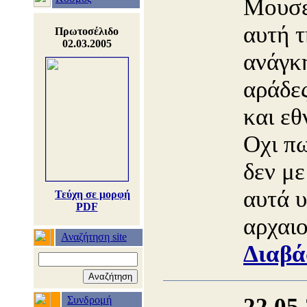
Μουσε
αυτή 
Πρωτοσέλιδο
02.03.2005
ανάγκ
αράδες
και ε
Οχι πω
δεν με
αυτά υ
Τεύχη σε μορφή
PDF
αρχαιο
Αναζήτηση site
Διαβά
22.05
Συνδρομή