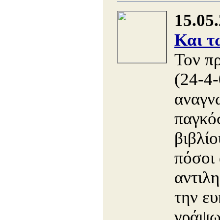
15.05
Και τ
Τον π
(24-4-
αναγν
παγκό
βιβλίο
πόσοι 
αντιλ
την ευ
γράψω