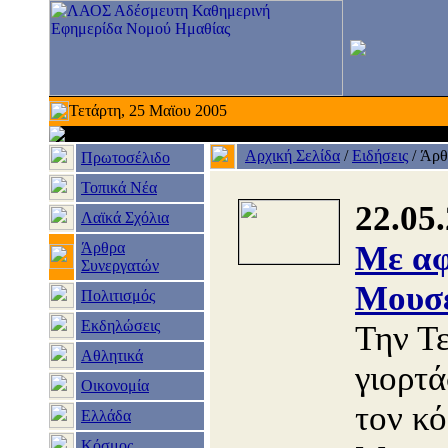
Τετάρτη, 25 Μαϊου 2005
Αρχική Σελίδα
/
Ειδήσεις
/
Άρθ
Πρωτοσέλιδο
Τοπικά Νέα
22.05
Λαϊκά Σχόλια
Άρθρα
Με αφ
Συνεργατών
Μουσ
Πολιτισμός
Εκδηλώσεις
Την Τ
Αθλητικά
γιορτ
Οικονομία
τον κ
Ελλάδα
Κόσμος