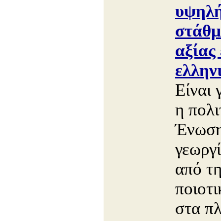
υψηλή
στάθμ
αξίας 
ελλην
Είναι 
η πολι
Ένωση
γεωργί
από τ
ποιοτ
στα πλ