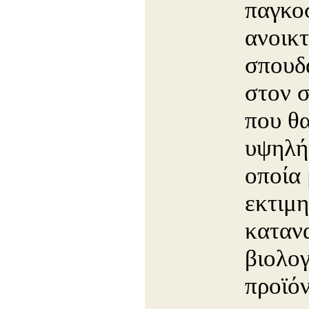
παγκο
ανοικ
σπουδ
στον 
που θα
υψηλή
οποία 
εκτιμη
καταν
βιολογ
προϊόν