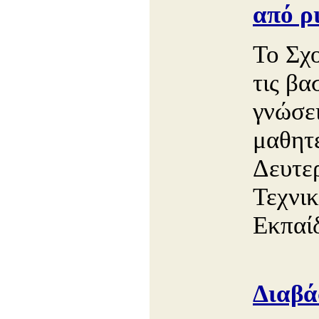
από ρ
Το Σχο
τις βα
γνώσει
μαθητ
Δευτε
Τεχνι
Εκπαί
Διαβά