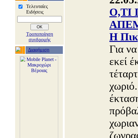
Τελευταίες
Ο,ΤΙ
Ειδήσεις
ΑΠΕΜ
Η Πικ
Τροποποίηση
συνδρομής
Για να
Διαφήμιση
εκεί έ
τέταρτ
χωριό.
έκταση
πρόβα
χωρια
ζωγρα