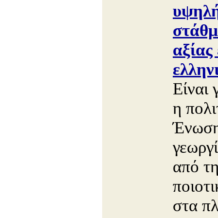
υψηλή
στάθμ
αξίας 
ελλην
Είναι 
η πολι
Ένωση
γεωργί
από τ
ποιοτ
στα πλ