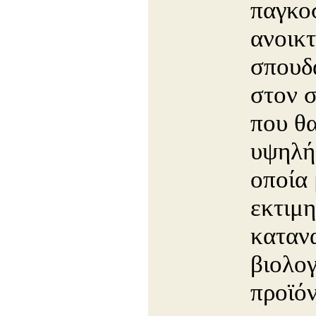
παγκο
ανοικ
σπουδ
στον 
που θα
υψηλή
οποία 
εκτιμη
καταν
βιολογ
προϊόν