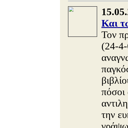
15.05
Και τ
Τον π
(24-4-
αναγν
παγκό
βιβλίο
πόσοι 
αντιλ
την ευ
γράψω