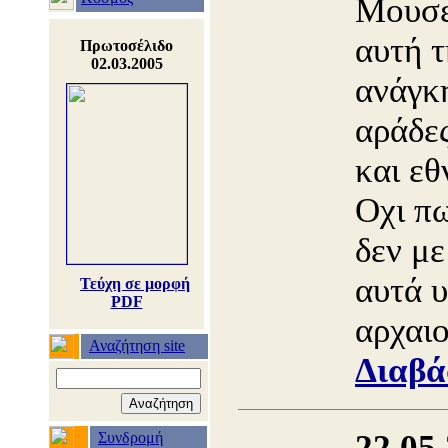
Μουσε
αυτή 
Πρωτοσέλιδο
02.03.2005
ανάγκ
αράδες
και ε
Οχι πω
δεν με
αυτά υ
Τεύχη σε μορφή
PDF
αρχαιο
Αναζήτηση site
Διαβά
22.05
Συνδρομή