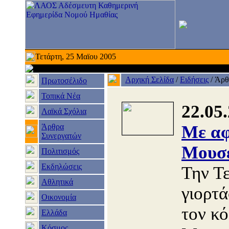
Τετάρτη, 25 Μαϊου 2005
Αρχική Σελίδα
/
Ειδήσεις
/
Άρθ
Πρωτοσέλιδο
Τοπικά Νέα
22.05
Λαϊκά Σχόλια
Άρθρα
Με αφ
Συνεργατών
Μουσ
Πολιτισμός
Εκδηλώσεις
Την Τ
Αθλητικά
γιορτ
Οικονομία
τον κ
Ελλάδα
Κόσμος