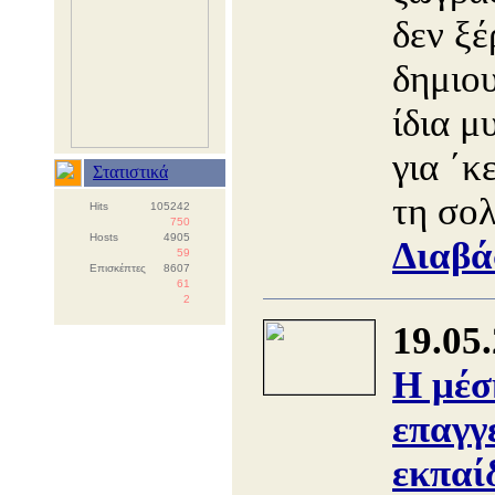
δεν ξέ
δημιο
ίδια μ
για ΄κ
Στατιστικά
τη σο
Hits
105242
750
Hosts
4905
Διαβά
59
Επισκέπτες
8607
61
2
19.05
Η μέσ
επαγγ
εκπαί