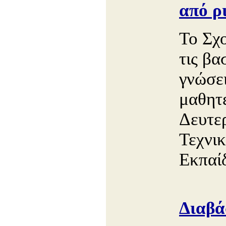
από ρ
Το Σχο
τις βα
γνώσει
μαθητ
Δευτε
Τεχνι
Εκπαί
Διαβά