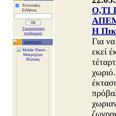
Τελευταίες
Ο,ΤΙ
Ειδήσεις
ΑΠΕΜ
Η Πικ
Τροποποίηση
συνδρομής
Για να
Διαφήμιση
εκεί έ
τέταρτ
χωριό.
έκταση
πρόβα
χωρια
ζωγρα