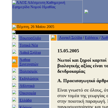
Πέμπτη, 26 Μαϊου 2005
Αρχική Σελίδα
/
Ειδήσεις
/
Άρθ
Πρωτοσέλιδο
Τοπικά Νέα
15.05.2005
Λαϊκά Σχόλια
Νωποί και ξηροί καρποί
Άρθρα
Συνεργατών
βιολογικής αξίας είναι τ
δενδροκομίας
Πολιτισμός
Εκδηλώσεις
Α. Προεισαγωγικό άρθρ
Αθλητικά
Είναι γνωστό σε όλους, ό
Οικονομία
στον τομέα της γεωργίας 
Ελλάδα
στην ποιοτική παραγωγή. 
παγκοσμιοποίησης και τω
Κόσμος