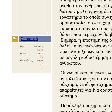
αγαθό στον άνθρωπο, η υγε
διατροφή. Ο οργανισμός τ
εργαστήριο το οποίο συνε
ομοιοστασία του - τη χημε
καρποί στο σύνολό τους, μ
βάσεις που περιέχουν βοη
Στατιστικά
Σήμερα, η επιστήμη της δ
άλλο, τα υγιεινά-διατροφι
Hits
105922
1430
νωπών και ξηρών καρπών, 
Hosts
4943
με μεγάλη καθυστέρηση τ
126
Επισκέπτες
8650
ανθρώπου.
137
1
Οι νωποί καρποί είναι πλ
αντιοξειδωτικές για τον ο
σάκχαρα, νερό, φυτοχημικέ
απαραίτητες για ένα δρασ
σύστημα.
Παράλληλα οι ξηροί καρπο
αποτελέσουν μέρος ενός υ