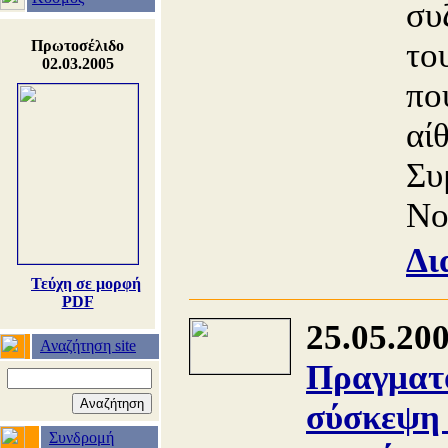
συ
το
Πρωτοσέλιδο
02.03.2005
πο
αί
Συ
Νο
Δι
Τεύχη σε μορφή
PDF
25.05.20
Αναζήτηση site
Πραγματο
σύσκεψη 
Συνδρομή