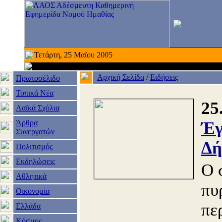
Τετάρτη, 25 Μαϊου 2005
Αρχική Σελίδα
/
Ειδήσεις
Πρωτοσέλιδο
Τοπικά Νέα
25
Λαϊκά Σχόλια
Άρθρα
Έγ
Συνεργατών
Δή
Πολιτισμός
Εκδηλώσεις
Ο 
Αθλητικά
πυ
Οικονομία
πε
Ελλάδα
Κόσμος