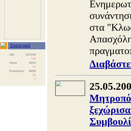
Ενημερωτ
συνάντησ
στα "Κλω
Απασχόλη
Στατιστικά
πραγματοπ
Hits
105198
706
Διαβάστε
Hosts
4903
53
Επισκέπτες
8606
55
2
25.05.20
Μητροπόλ
ξεχώρισα
Συμβουλί