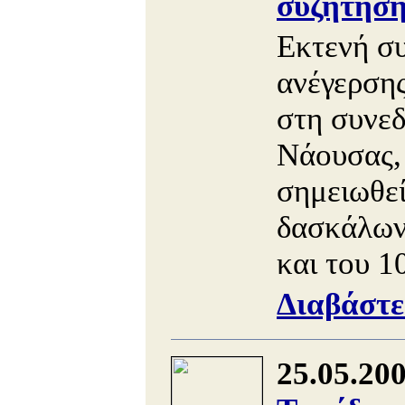
συζήτηση
Εκτενή συ
ανέγερσης
στη συνεδ
Νάουσας, 
σημειωθεί
δασκάλων
και του 1
Διαβάστε
25.05.20