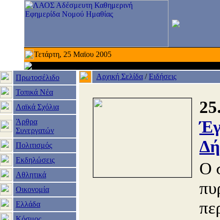
Τετάρτη, 25 Μαϊου 2005
Αρχική Σελίδα
/
Ειδήσεις
Πρωτοσέλιδο
Τοπικά Νέα
25
Λαϊκά Σχόλια
Άρθρα
Έγ
Συνεργατών
Δή
Πολιτισμός
Εκδηλώσεις
Ο 
Αθλητικά
πυ
Οικονομία
πε
Ελλάδα
Κόσμος