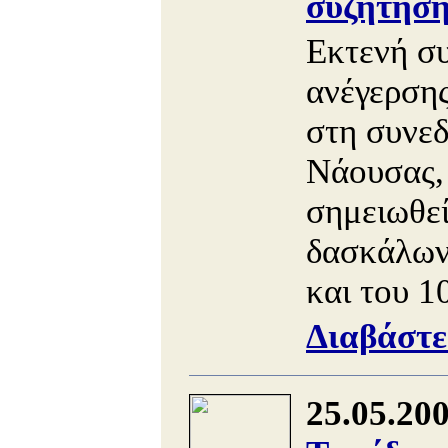
συζήτηση
Εκτενή συ
ανέγερσης
στη συνεδ
Νάουσας, 
σημειωθεί
δασκάλων
και του 1
Διαβάστε
25.05.20