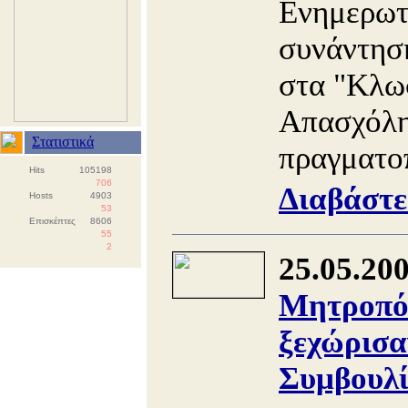
Ενημερωτ
συνάντησ
στα "Κλω
Απασχόλη
Στατιστικά
πραγματοπ
Hits
105198
706
Διαβάστε
Hosts
4903
53
Επισκέπτες
8606
55
2
25.05.20
Μητροπόλ
ξεχώρισα
Συμβουλί