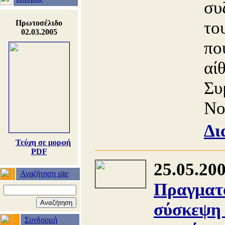
συ
το
Πρωτοσέλιδο
02.03.2005
πο
αί
Συ
Νο
Δι
Τεύχη σε μορφή
PDF
25.05.20
Αναζήτηση site
Πραγματο
σύσκεψη 
Συνδρομή