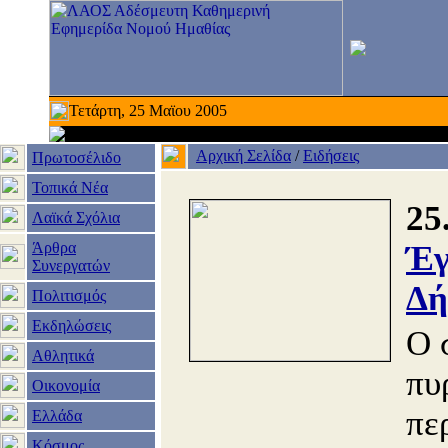
Τετάρτη, 25 Μαϊου 2005
Αρχική Σελίδα
/
Ειδήσεις
Πρωτοσέλιδο
Τοπικά Νέα
25
Λαϊκά Σχόλια
Άρθρα
Έγ
Συνεργατών
Δή
Πολιτισμός
Εκδηλώσεις
Ο 
Αθλητικά
πυ
Οικονομία
πε
Ελλάδα
Κόσμος