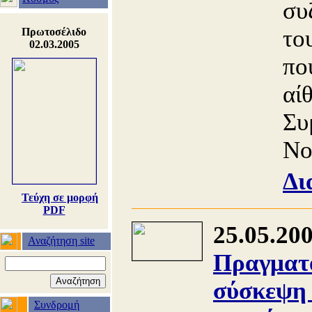
συ
το
Πρωτοσέλιδο
02.03.2005
πο
αί
Συ
Νο
Δι
Τεύχη σε μορφή
PDF
25.05.20
Αναζήτηση site
Πραγματο
σύσκεψη 
Συνδρομή