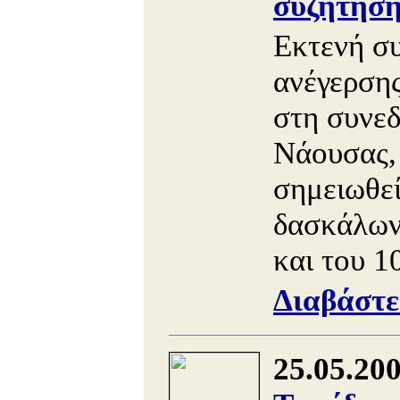
συζήτηση
Εκτενή συ
ανέγερσης
στη συνεδ
Νάουσας, 
σημειωθεί
δασκάλων
και του 1
Διαβάστε
25.05.20