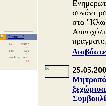
Ενημερωτ
συνάντησ
στα "Κλω
Απασχόλη
Στατιστικά
πραγματοπ
Hits
105198
706
Διαβάστε
Hosts
4903
53
Επισκέπτες
8606
55
2
25.05.20
Μητροπόλ
ξεχώρισα
Συμβουλί