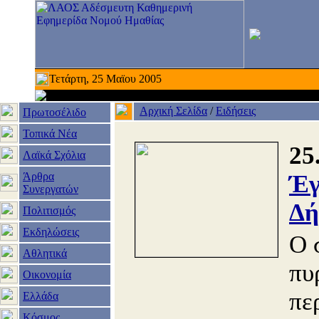
Τετάρτη, 25 Μαϊου 2005
Αρχική Σελίδα
/
Ειδήσεις
Πρωτοσέλιδο
Τοπικά Νέα
25
Λαϊκά Σχόλια
Άρθρα
Έγ
Συνεργατών
Δή
Πολιτισμός
Εκδηλώσεις
Ο 
Αθλητικά
πυ
Οικονομία
πε
Ελλάδα
Κόσμος