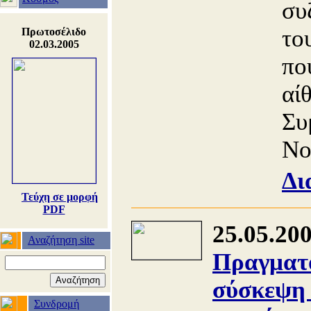
συ
το
Πρωτοσέλιδο
02.03.2005
πο
αί
Συ
Νο
Δι
Τεύχη σε μορφή
PDF
25.05.20
Αναζήτηση site
Πραγματο
σύσκεψη 
Συνδρομή