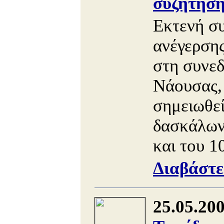
συζήτηση
Εκτενή συ
ανέγερσης
στη συνεδ
Νάουσας, 
σημειωθεί
δασκάλων
και του 1
Διαβάστε
25.05.20