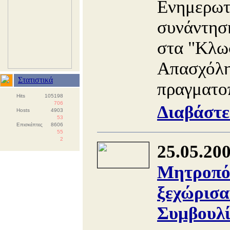
Ενημερωτ
συνάντησ
στα "Κλω
Απασχόλη
Στατιστικά
πραγματοπ
Hits
105198
706
Διαβάστε
Hosts
4903
53
Επισκέπτες
8606
55
2
25.05.20
Μητροπόλ
ξεχώρισα
Συμβουλί