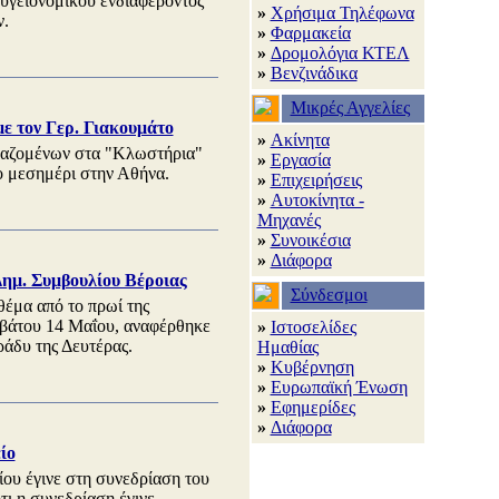
 υγειονομικού ενδιαφέροντος
»
Χρήσιμα Τηλέφωνα
ν.
»
Φαρμακεία
»
Δρομολόγια ΚΤΕΛ
»
Βενζινάδικα
Μικρές Αγγελίες
ε τον Γερ. Γιακουμάτο
»
Ακίνητα
γαζομένων στα "Κλωστήρια"
»
Εργασία
ο μεσημέρι στην Αθήνα.
»
Επιχειρήσεις
»
Αυτοκίνητα -
Μηχανές
»
Συνοικέσια
»
Διάφορα
ημ. Συμβουλίου Βέροιας
Σύνδεσμοι
θέμα από το πρωί της
ββάτου 14 Μαΐου, αναφέρθηκε
»
Ιστοσελίδες
ράδυ της Δευτέρας.
Ημαθίας
»
Κυβέρνηση
»
Ευρωπαϊκή Ένωση
»
Εφημερίδες
»
Διάφορα
ίο
ου έγινε στη συνεδρίαση του
ι η συνεδρίαση έγινε