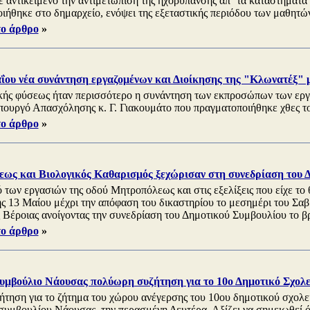
 αντικείμενο την αντιμετώπιση της ηχορύπανσης απ΄ τα καταστήματα
ιήθηκε στο δημαρχείο, ενόψει της εξεταστικής περιόδου των μαθητώ
το άρθρο
»
αΐου νέα συνάντηση εργαζομένων και Διοίκησης της "Κλωνατέξ" μ
ής φύσεως ήταν περισσότερο η συνάντηση των εκπροσώπων των ερ
πουργό Απασχόλησης κ. Γ. Γιακουμάτο που πραγματοποιήθηκε χθες τ
το άρθρο
»
ως και Βιολογικός Καθαρισμός ξεχώρισαν στη συνεδρίαση του Δ
 των εργασιών της οδού Μητροπόλεως και στις εξελίξεις που είχε το 
 13 Μαίου μέχρι την απόφαση του δικαστηρίου το μεσημέρι του Σα
 Βέροιας ανοίγοντας την συνεδρίαση του Δημοτικού Συμβουλίου το β
το άρθρο
»
Συμβούλιο Νάουσας πολύωρη συζήτηση για το 10ο Δημοτικό Σχολε
ήτηση για το ζήτημα του χώρου ανέγερσης του 10ου δημοτικού σχολεί
συμβουλίου Νάουσας, την περασμένη Δευτέρα. Αξίζει να σημειωθεί ότ