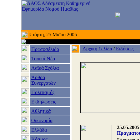
Τετάρτη, 25 Μαϊου 2005
Αρχική Σελίδα
/
Ειδήσεις
Πρωτοσέλιδο
Τοπικά Νέα
Λαϊκά Σχόλια
Άρθρα
Συνεργατών
Πολιτισμός
Εκδηλώσεις
Αθλητικά
Οικονομία
25.05.2005
Ελλάδα
Πραγματοπ
Κόσμος