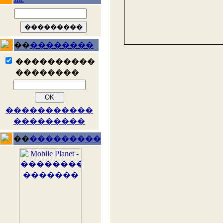
��
��������
����������
��������
�����������
���������
��
���������