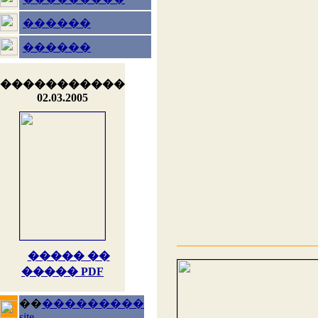
������
������
�����������
02.03.2005
����� ��
����� PDF
��
���������
site