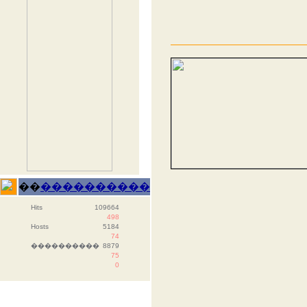
��
����������
Hits
109664
498
Hosts
5184
74
����������
8879
75
0