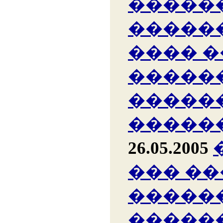
�����
�����
���� �
�����
�����
�����
26.05.2005
��� ��
�����
�����