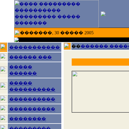
�������, 30 ����� 2005
��
������ ����
�����������
������ ���
�����
������
�����
����������
����������
����������
��������
���������