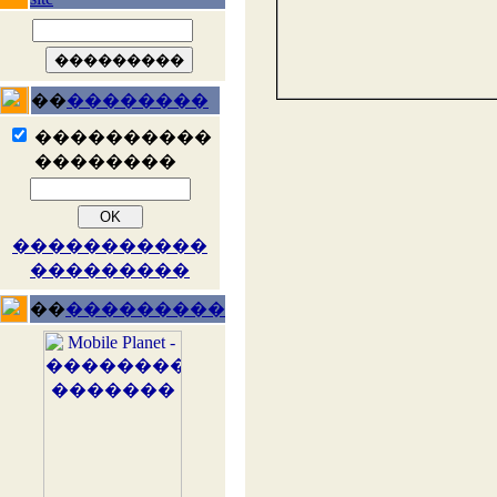
��
��������
����������
��������
�����������
���������
��
���������