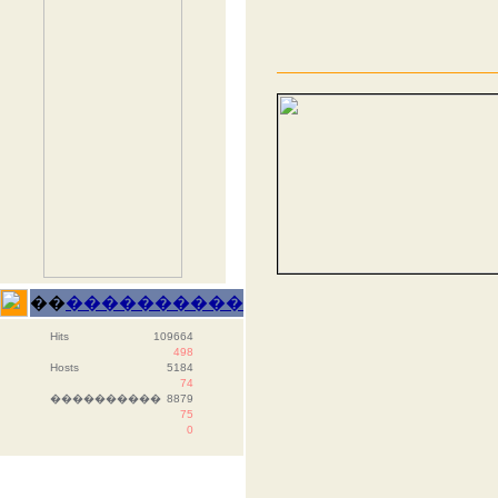
��
����������
Hits
109664
498
Hosts
5184
74
����������
8879
75
0