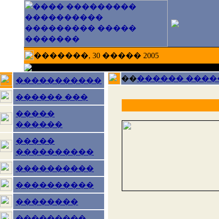
�������, 30 ����� 2005
��
������ ����
�����������
������ ���
�����
������
�����
����������
����������
����������
��������
���������