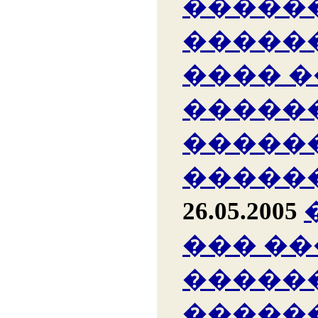
�����
�����
���� �
�����
�����
�����
26.05.2005
��� ��
�����
�����