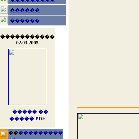
������
������
�����������
02.03.2005
����� ��
����� PDF
��
���������
site