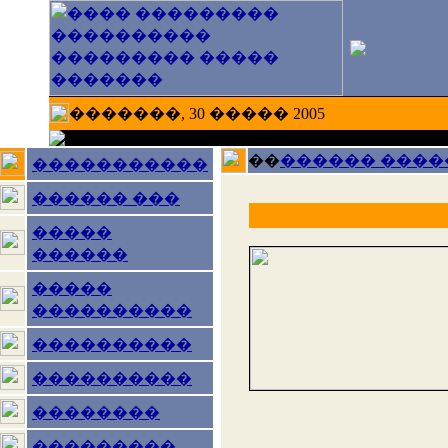
�������, 30 ����� 2005
��
������ ����
�����������
������ ���
�����
������
�����
����������
����������
����������
��������
���������