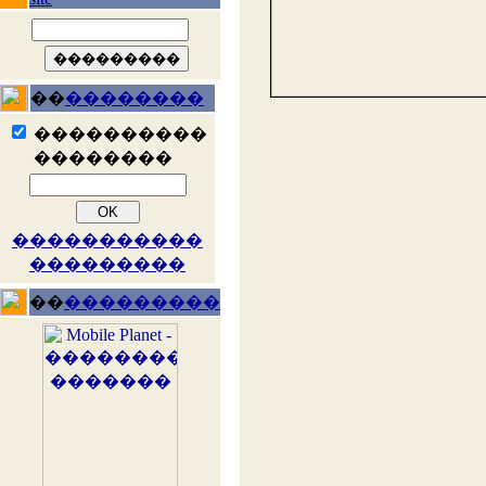
��
��������
����������
��������
�����������
���������
��
���������