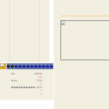
��
����������
Hits
109664
498
Hosts
5184
74
����������
8879
75
0