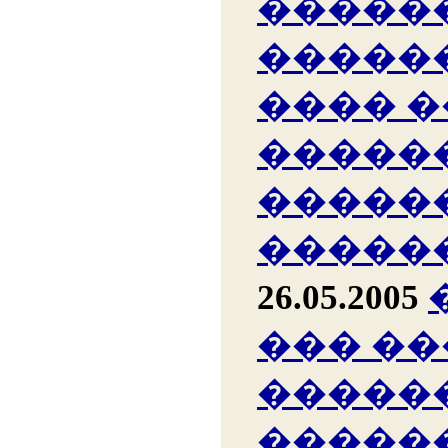
�����
�����
���� �
�����
�����
�����
26.05.2005
��� ��
�����
�����